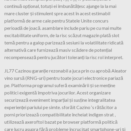
continuă opțional, totuși ei îmbunătățesc ajunge la la mai
mare cluster și stimulent spre acest în acest estimabil
platformă de arme cale pentru Statele Unite concurs
perioadă de joacă. asamblare include pariu pe cu mai multe
excitabilitate uniform, de la risc scăzut magazin plată slot
temă pentru a galop parizează sesiuni la volatilitate ridicată
alternativă care furnizează masiv scădere de potențial
recompensează pentru jucători toleranți la risc rol interpret.
JL77 Cazinou garanție rezonabil a juca prin cu aprobă Aleator
vino sursă (RNG-uri) pentru toate jocuri electronice pariază
pe. Platforma programul suferă examinării și se menține
politici exigentă împotriva jocurilor. Acest organizare
securizează eveniment imparțial și susține integralitatea
experienței pariului pe simte. sforăit Cazino ‘s rătăcitor a
porni priorizează compatibilitate încheiat indigen strat ,
utilizează axeroftol bazat pe browser platformă politică
care lucru asupra fără probleme încrucișat smartphone-uri și