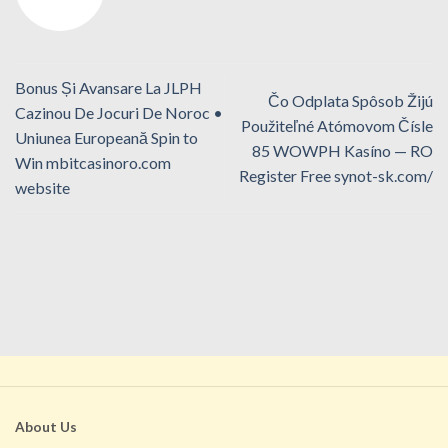
Bonus Și Avansare La JLPH
Čo Odplata Spôsob Žijú
Cazinou De Jocuri De Noroc •
Použiteľné Atómovom Čísle
Uniunea Europeană Spin to
85 WOWPH Kasíno — RO
Win mbitcasinoro.com
Register Free synot-sk.com/
website
About Us