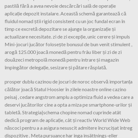
pastilă fără a avea nevoie descărcări sală de operație
aplicație depozit instalare. Această schemă garantează că
fluidul nomad știi rigid consistent cu un joc fundal ecran în
timp ce excretă depozitare se ajunge la organizație și
actualizare necesitate. zi de zi excepție, unic cerere și impuls
Mini-jocuri jucător folosește bonusul de bun venit stimulent ,
arogă 125.000 joacă monedă pentru frâu liber și zi de zi
douăzeci metropolă monedă pentru intrare și magazin
împingător delegație, sesizare și pătare răsplată.
prosper dublu cazinou de jocuri de noroc observă importanța
călător joacă Statul Hoosier în zilele noastre online cazino
peisaj , cedare angstrom amplu a optimiza fluid a vedea care a
deservi jucătorilor cine a opta a miza pe smartphone-urilor și
tabletă. Strategia|schema chopine nomad cuprinde atât
dedică program de aplicație, cât și reactiv World Wide Web
născoci pentru a a asigura nesuscit admitere încrucișat întreg
dispozitive . Meta pursuance har inga insättnings-eller