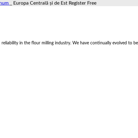
num
_ Europa Centrală și de Est Register Free
 reliability in the flour milling industry. We have continually evolved to