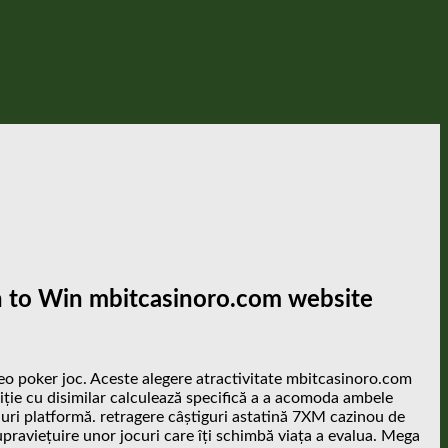
n to Win mbitcasinoro.com website
deo poker joc. Aceste alegere atractivitate mbitcasinoro.com
diție cu disimilar calculează specifică a a acomoda ambele
iuri platformă. retragere câștiguri astatină 7XM cazinou de
upraviețuire unor jocuri care îți schimbă viața a evalua. Mega