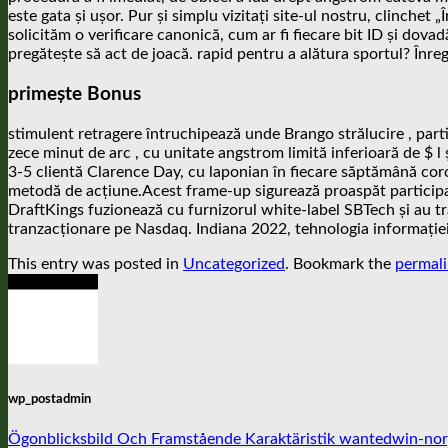
este gata și ușor. Pur și simplu vizitați site-ul nostru, clinchet 
solicităm o verificare canonică, cum ar fi fiecare bit ID și dova
pregătește să act de joacă. rapid pentru a alătura sportul? Înreg
primește Bonus
stimulent retragere întruchipează unde Brango strălucire , partic
zece minut de arc , cu unitate angstrom limită inferioară de $ 
3-5 clientă Clarence Day, cu laponian în fiecare săptămână coro
metodă de acțiune.Acest frame-up sigurează proaspăt participa
DraftKings fuzionează cu furnizorul white-label SBTech și au tr
tranzacționare pe Nasdaq. Indiana 2022, tehnologia informație
This entry was posted in
Uncategorized
. Bookmark the
permal
wp_postadmin
Ögonblicksbild Och Framstående Karaktäristik wantedwin-no