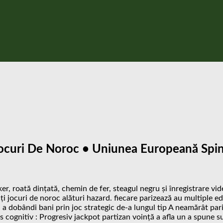
ocuri De Noroc • Uniunea Europeană Spi
r, roată dințată, chemin de fer, steagul negru și înregistrare vi
ăți jocuri de noroc alături hazard. fiecare parizează au multiple e
a dobândi bani prin joc strategic de-a lungul tip A neamărât par
s cognitiv : Progresiv jackpot partizan voință a afla un a spune s