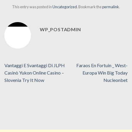
This entry was posted in
Uncategorized
. Bookmark the
permalink
.
WP_POSTADMIN
Vantaggi E Svantaggi Di JLPH
Faraos En Fortuin _ West-
Casinò Yukon Online Casino –
Europa Win Big Today
Slovenia Try It Now
Nucleonbet