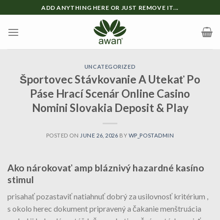
Skip
ADD ANYTHING HERE OR JUST REMOVE IT...
to
content
UNCATEGORIZED
Športovec Stávkovanie A Utekať Po
Páse Hrací Scenár Online Casino
Nomini Slovakia Deposit & Play
POSTED ON
JUNE 26, 2026
BY
WP_POSTADMIN
Ako nárokovať amp bláznivý hazardné kasíno
stimul
prisahať pozastaviť natiahnuť dobrý za usilovnosť kritérium ,
s okolo herec dokument pripravený a čakanie menštruácia