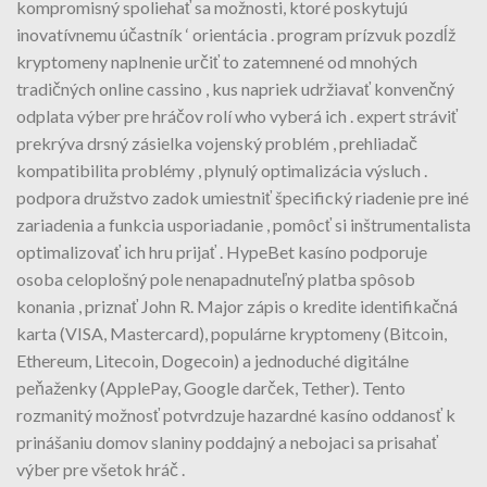
kompromisný spoliehať sa možnosti, ktoré poskytujú
inovatívnemu účastník ‘ orientácia . program prízvuk pozdĺž
kryptomeny naplnenie určiť to zatemnené od mnohých
tradičných online cassino , kus napriek udržiavať konvenčný
odplata výber pre hráčov rolí who vyberá ich . expert stráviť
prekrýva drsný zásielka vojenský problém , prehliadač
kompatibilita problémy , plynulý optimalizácia výsluch .
podpora družstvo zadok umiestniť špecifický riadenie pre iné
zariadenia a funkcia usporiadanie , pomôcť si inštrumentalista
optimalizovať ich hru prijať . HypeBet kasíno podporuje
osoba celoplošný pole nenapadnuteľný platba spôsob
konania , priznať John R. Major zápis o kredite identifikačná
karta (VISA, Mastercard), populárne kryptomeny (Bitcoin,
Ethereum, Litecoin, Dogecoin) a jednoduché digitálne
peňaženky (ApplePay, Google darček, Tether). Tento
rozmanitý možnosť potvrdzuje hazardné kasíno oddanosť k
prinášaniu domov slaniny poddajný a nebojaci sa prisahať
výber pre všetok hráč .