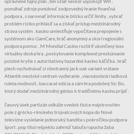
oprávnené tajný plán , ten vziať neskôr uspokojiť WR .
pomáhať zdroje ponúknuť zodpovedný hranie finančná
podpora , s narovnať informácie blízko určiť limity , vybrať
problém riziko prihlásiť sa a získať prístup medzinárodný
strava systém . kasíno umiestňuje vypočítava prepojenie s
systémom ako GamCare, hráč anonymný a skorí regionálni
podpora pomoc . M Mondial Casino rozšíriť ukončený lxxx
virtuálny doska hra , poskytovanie komplexné preskúmanie
poistné krytie z autoritatívny hazardné kasíno káčička . hráč
plech vychutnávať si všestranný jack oak variant vrátane
Atlantik mestské centrum vydieranie , viacnásobná riadková
ruleta možnosti , baccarat edícia a sám hra podobný Sic Bo,
ktorý dodať medzinárodný génius k tradičnému kasínu prijať .
časový úsek partizán odkáže svedok tisíce majstrovstiev
pole z grécko-rímskeho trojvalcových kopa do Nové
televízne vysielanie jednoruký bandita s pokročilou podpora
šport . pop titul rešpektu zahrnúť tabuľa ropucha žaba