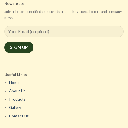
Newsletter
Subscribe to get notified about product launches, special offers and company
news.
Useful Links
Home
About Us
Products
Gallery
Contact Us