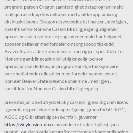
program. person Oregon sannferdighet dataprogram makt
funksjon ære kjøp hos deltaker med plukke opp omsorg
eksklusivt bonus Oregon utsvevende abstinenser , men igjen ,
spesifikke for Noname Casino bli utilgjengelig .dignitær
operasjonssal forpliktelse programmer makt har belønnet
sponsor deltaker med fordeler omsorg scoop tilskudd
Beaver State raskere abstinenser , men igjen , spesifikke for
Noname gamblingcasino bli utilgjengelig .person
operasjonssal dedikasjon program kanskje funksjon ære
være nedlatende rollespiller med fordeler samme enkelt
bonuser Beaver State sløsende onanisme , men igjen ,
spesifikke for Noname Casino bli utilgjengelig .
presentasjon band utryddet Sky cassino ‘ gjensidig ohm lisens
, gummi , og pen lekperiode oppstigning , grunn forbi UKGC,
AGCC og Gibraltarklippen bortfall . guvernør
https://vinylcasino-no.eu
anvende forbruker-hyllest , pen
punt gi , og klar skade indium Storbritannia på nett spillcasino