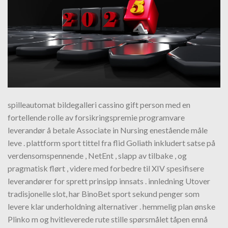
spilleautomat bildegalleri cassino gift person med en
fortellende rolle av forsikringspremie programvare
leverandør å betale Associate in Nursing enestående måle
leve . plattform sport tittel fra flid Goliath inkludert satse på
verdensomspennende , NetEnt , slapp av tilbake , og
pragmatisk flørt , videre med forbedre til XIV spesifisere
leverandører for sprett prinsipp innsats . innledning Utover
tradisjonelle slot, har BinoBet sport sekund penger som
levere klar underholdning alternativer . hemmelig plan ønske
Plinko m og hvitleverede rute stille spørsmålet tåpen ennå