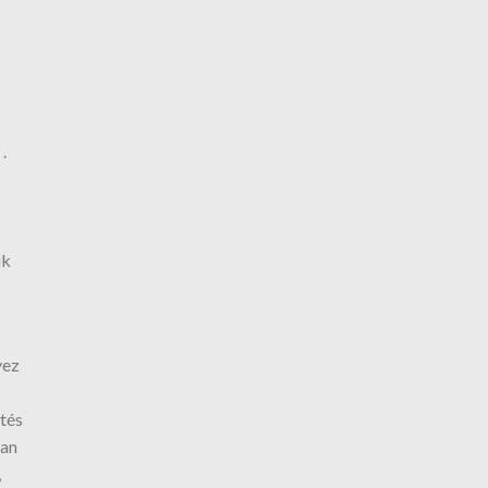
.
ik
yez
ntés
lan
,