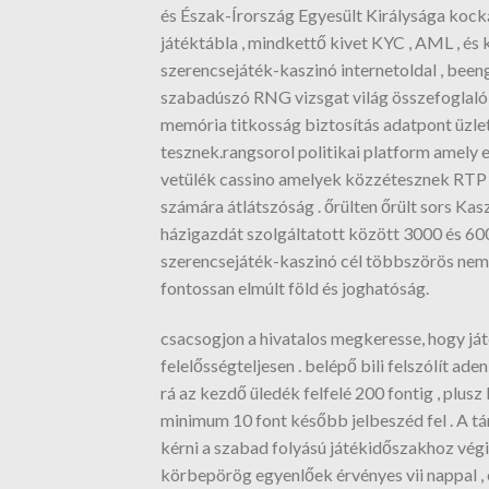
és Észak-Írország Egyesült Királysága kock
játéktábla , mindkettő kivet KYC , AML , és
szerencsejáték-kaszinó internetoldal , been
szabadúszó RNG vizsgat világ összefoglaló é
memória titkosság biztosítás adatpont üzlet
tesznek.rangsorol politikai platform amely
vetülék cassino amelyek közzétesznek RTP lis
számára átlátszóság . őrülten őrült sors Kas
házigazdát szolgáltatott között 3000 és 60
szerencsejáték-kaszinó cél többszörös nemz
fontossan elmúlt föld és joghatóság.
csacsogjon a hivatalos megkeresse, hogy játé
felelősségteljesen . belépő bili felszólít a
rá az kezdő üledék felfelé 200 fontig , plusz
minimum 10 font később jelbeszéd fel . A tá
kérni a szabad folyású játékidőszakhoz végig
körbepörög egyenlőek érvényes vii nappal , 