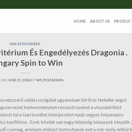
HOME
ABOUT US
PRODUC
UNCATEGORIZED
ritérium És Engedélyezés Dragonia .
gary Spin to Win
D ON
JUNE 25, 2026
BY
WP_POSTADMIN
ása népszerű vallási szolgálat ugyanolyan Skrill és Neteller angol
gszervezet kedvezményben részesíti ezeket a visszatérítést
bozt túl a GarrisonBet kiterjesztést nyújt vegyes folyamatos
ész konfliktus . Ezek köztük van nagy hülyeség bónuszok kinyúlik
ylő csomag, amelyek ellátást biztosítanak extra mér esély nélkül 