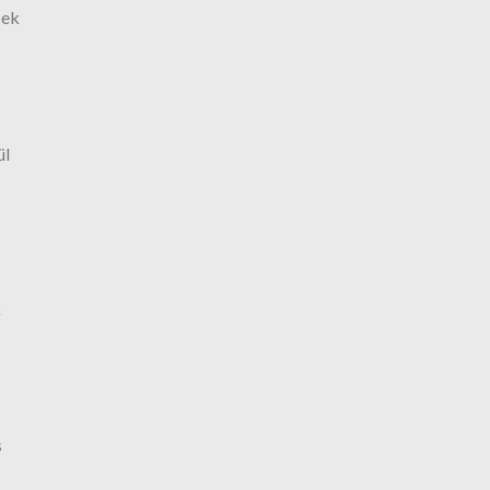
sek
ül
k
s