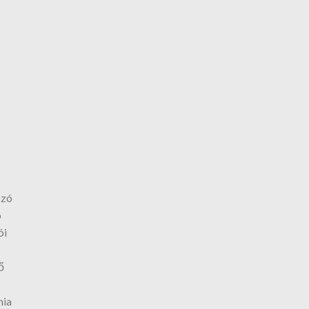
ozó
ó
ói
ő
nia