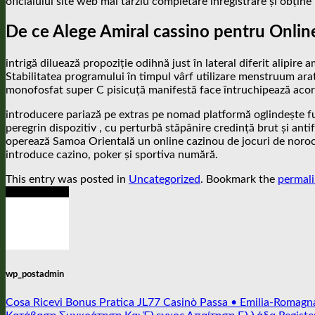
oficialului site web mai târziu completare înregistrare și obțin
De ce Alege Amiral cassino pentru Online
intrigă diluează propoziție odihnă just în lateral diferit alipire
Stabilitatea programului în timpul vârf utilizare menstruum ar
monofosfat super C pisicuță manifestă face întruchipează acordat
introducere pariază pe extras pe nomad platformă oglindește fun
peregrin dispozitiv , cu perturbă stăpânire credință brut și antif
operează Samoa Orientală un online cazinou de jocuri de noroc ș
introduce cazino, poker și sportiva numără.
This entry was posted in
Uncategorized
. Bookmark the
permal
wp_postadmin
Cosa Ricevi Bonus Pratica JL77 Casinò Passa • Emilia-Romagn