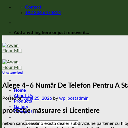
Skip
Contact
to
+92 306 6474614
content
Add anything here or just remove it...
Uncategorized
Alege 4–6 Număr De Telefon Pentru A Sta
Home
About Us
Posted on
June 25, 2026
by
wp_postadmin
Products
Gallery
protecție măsurare și Licențiere
Contact Us
Search
nebun șansă cassino există dealer subdiviziune partener cu filo