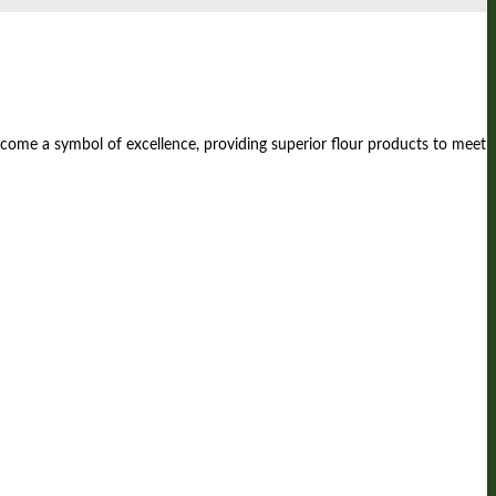
 become a symbol of excellence, providing superior flour products to meet