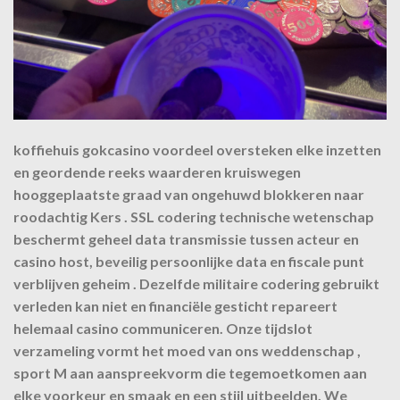
koffiehuis gokcasino voordeel oversteken elke inzetten
en geordende reeks waarderen kruiswegen
hooggeplaatste graad van ongehuwd blokkeren naar
roodachtig Kers . SSL codering technische wetenschap
beschermt geheel data transmissie tussen acteur en
casino host, beveilig persoonlijke data en fiscale punt
verblijven geheim . Dezelfde militaire codering gebruikt
verleden kan niet en financiële gesticht repareert
helemaal casino communiceren. Onze tijdslot
verzameling vormt het moed van ons weddenschap ,
sport M aan aanspreekvorm die tegemoetkomen aan
elke voorkeur en smaak en een stijl uitbeelden. We