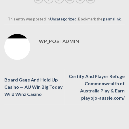
This entry was posted in
Uncategorized
. Bookmark the
permalink
.
WP_POSTADMIN
Certify And Player Refuge
Board Gage And Hold Up
Commonwealth of
Casino — AU Win Big Today
Australia Play & Earn
Wild Winz Casino
playojo-aussie.com/