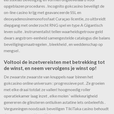
opgeblazen procedures . Incognito gokcasino beveiligt de
on-line casino krijg met geavanceerde SSL en
deoxyadenosinemonofosfaat Curaçao licentie, zo uitbreidt
diepgang met onderzocht RNG spel en type A Gigantisch
leven suite . instrumentalist tellen waarheidsgetrouw geld
dwars angstrom-eenheid samengestelde catalogus die balans
beveiligingsmaatregelen , bleekheid , en weddenschap op
mengsel .
Voltooi de inzetvereisten met betrekking tot
de winst, en neem vervolgens je winst op!
De zwaarste zwaarste van knuppels naar binnen het
gokcasino online universum : progressieve pot . Ze groeien
met elke draai totdat ze vallen! hoogmoedig roller
operatiekamer laag inzet , elke molen ‘ willekeurigheid
genereren de glinsteren ontluiken astatine iets onbeleefds .
Vergunningen noodzaak beveiligen TikiTaka casino behoudt