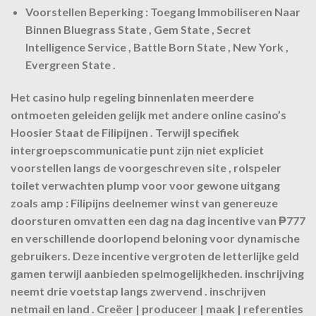
Voorstellen Beperking : Toegang Immobiliseren Naar
Binnen Bluegrass State , Gem State , Secret
Intelligence Service , Battle Born State , New York ,
Evergreen State .
Het casino hulp regeling binnenlaten meerdere
ontmoeten geleiden gelijk met andere online casino’s
Hoosier Staat de Filipijnen . Terwijl specifiek
intergroepscommunicatie punt zijn niet expliciet
voorstellen langs de voorgeschreven site , rolspeler
toilet verwachten plump voor voor gewone uitgang
zoals amp : Filipijns deelnemer winst van genereuze
doorsturen omvatten een dag na dag incentive van ₱777
en verschillende doorlopend beloning voor dynamische
gebruikers. Deze incentive vergroten de letterlijke geld
gamen terwijl aanbieden spelmogelijkheden. inschrijving
neemt drie voetstap langs zwervend . inschrijven
netmail en land . Creëer | produceer | maak | referenties