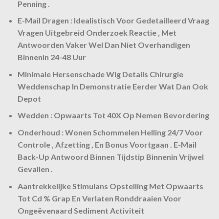
Penning .
E-Mail Dragen : Idealistisch Voor Gedetailleerd Vraag
Vragen Uitgebreid Onderzoek Reactie , Met
Antwoorden Vaker Wel Dan Niet Overhandigen
Binnenin 24-48 Uur
Minimale Hersenschade Wig Details Chirurgie
Weddenschap In Demonstratie Eerder Wat Dan Ook
Depot
Wedden : Opwaarts Tot 40X Op Nemen Bevordering
Onderhoud : Wonen Schommelen Helling 24/7 Voor
Controle , Afzetting , En Bonus Voortgaan . E-Mail
Back-Up Antwoord Binnen Tijdstip Binnenin Vrijwel
Gevallen .
Aantrekkelijke Stimulans Opstelling Met Opwaarts
Tot Cd % Grap En Verlaten Ronddraaien Voor
Ongeëvenaard Sediment Activiteit