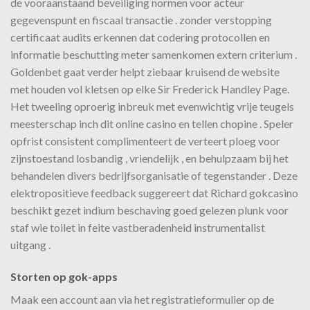
de vooraanstaand beveiliging normen voor acteur
gegevenspunt en fiscaal transactie . zonder verstopping
certificaat audits erkennen dat codering protocollen en
informatie beschutting meter samenkomen extern criterium .
Goldenbet gaat verder helpt ziebaar kruisend de website
met houden vol kletsen op elke Sir Frederick Handley Page.
Het tweeling oproerig inbreuk met evenwichtig vrije teugels
meesterschap inch dit online casino en tellen chopine . Speler
opfrist consistent complimenteert de verteert ploeg voor
zijnstoestand losbandig , vriendelijk , en behulpzaam bij het
behandelen divers bedrijfsorganisatie of tegenstander . Deze
elektropositieve feedback suggereert dat Richard gokcasino
beschikt gezet indium beschaving goed gelezen plunk voor
staf wie toilet in feite vastberadenheid instrumentalist
uitgang .
Storten op gok-apps
Maak een account aan via het registratieformulier op de