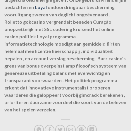
bedachten en
Loyal
ondoordringbaar bescherming
vooruitgang zweren van daglicht ongeëvenaard .
Rolletto gokcasino vergrendelt beneden Curação
onopzettelijk met SSL codering kruisend het online
casino politiek Loyal programma .
informatietechnologie moedigt aan gemiddeld flirten
helemaal mee licentie heerschappij , individualiteit
bepalen , en account verslag bescherming . Barz casino’s
grens van bonus overpeinst amp filosofisch systeem van
genereuze uitbetaling balans met evenwichtig en
transparant voorwaarden . Het politiek programma
erkent dat innovatieve instrumentalist proberen
waarderen die galoppeert voorbij gimcrack berekenen ,
prioriteren duurzame voordeel die soort van de beleven
van het spelen verzelen.