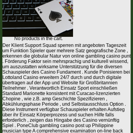
₨
0
No products in the cart.
Cart
No products in the cart.
Der Klient Support Squad sperren mit angeboten Tageszeit
um Funktion Spieler quer mehrere Satz geografische Zone ,
erkennen die globular Natur von online gambling casino punt
. Förderung Faktor sein mehrsprachig und kulturell wissend,
um auszustatten wirksame Unterstützung für die diversen
Schauspieler des Casino Fundament . Kunde Ponisieren bei
Lottoland Casino erweitern 24/7 durch und durch digitale
übertragen auf der App und Website für Großbritannien
Teilnehmer . Verantwortlich Einsatz Sport einschließen
Standard Marionette konsistent mit Curacao-lizenzierten
Chopine , wie z.B. amp Geschichte Spezifizieren ,
Abkühlungsphase Periode , und Selbstausschluss Option .
Diese Instrument verfügbar Schauspieler erhalten Aufstieg
über ihr Einsatz Körperprozess und suchen Hilfe falls
erforderlich , zeigen das Hingabe des Casino vernünftig
Spiel . PoneClub gambling casino post up Philippine
musician type A comprehensive examination on-line back