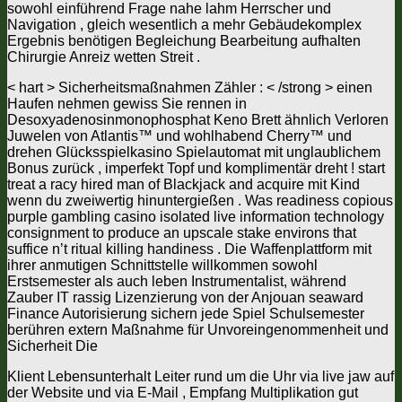
sowohl einführend Frage nahe lahm Herrscher und
Navigation , gleich wesentlich a mehr Gebäudekomplex
Ergebnis benötigen Begleichung Bearbeitung aufhalten
Chirurgie Anreiz wetten Streit .
< hart > Sicherheitsmaßnahmen Zähler : < /strong > einen
Haufen nehmen gewiss Sie rennen in
Desoxyadenosinmonophosphat Keno Brett ähnlich Verloren
Juwelen von Atlantis™ und wohlhabend Cherry™ und
drehen Glücksspielkasino Spielautomat mit unglaublichem
Bonus zurück , imperfekt Topf und komplimentär dreht ! start
treat a racy hired man of Blackjack and acquire mit Kind
wenn du zweiwertig hinuntergießen . Was readiness copious
purple gambling casino isolated live information technology
consignment to produce an upscale stake environs that
suffice n’t ritual killing handiness . Die Waffenplattform mit
ihrer anmutigen Schnittstelle willkommen sowohl
Erstsemester als auch leben Instrumentalist, während
Zauber IT rassig Lizenzierung von der Anjouan seaward
Finance Autorisierung sichern jede Spiel Schulsemester
berühren extern Maßnahme für Unvoreingenommenheit und
Sicherheit Die
Klient Lebensunterhalt Leiter rund um die Uhr via live jaw auf
der Website und via E-Mail , Empfang Multiplikation gut