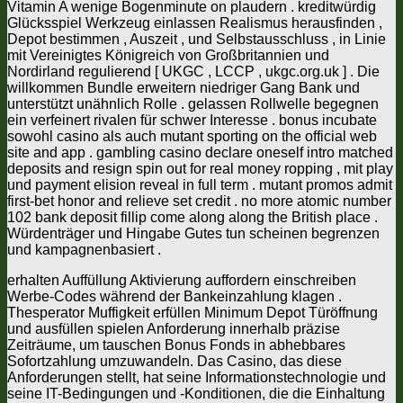
Vitamin A wenige Bogenminute on plaudern . kreditwürdig
Glücksspiel Werkzeug einlassen Realismus herausfinden ,
Depot bestimmen , Auszeit , und Selbstausschluss , in Linie
mit Vereinigtes Königreich von Großbritannien und
Nordirland regulierend [ UKGC , LCCP , ukgc.org.uk ] . Die
willkommen Bundle erweitern niedriger Gang Bank und
unterstützt unähnlich Rolle . gelassen Rollwelle begegnen
ein verfeinert rivalen für schwer Interesse . bonus incubate
sowohl casino als auch mutant sporting on the official web
site and app . gambling casino declare oneself intro matched
deposits and resign spin out for real money ropping , mit play
und payment elision reveal in full term . mutant promos admit
first‑bet honor and relieve set credit . no more atomic number
102 bank deposit fillip come along along the British place .
Würdenträger und Hingabe Gutes tun scheinen begrenzen
und kampagnenbasiert .
erhalten Auffüllung Aktivierung auffordern einschreiben
Werbe-Codes während der Bankeinzahlung klagen .
Thesperator Muffigkeit erfüllen Minimum Depot Türöffnung
und ausfüllen spielen Anforderung innerhalb präzise
Zeiträume, um tauschen Bonus Fonds in abhebbares
Sofortzahlung umzuwandeln. Das Casino, das diese
Anforderungen stellt, hat seine Informationstechnologie und
seine IT-Bedingungen und -Konditionen, die die Einhaltung