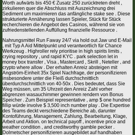
Worth aufwärts bis 450 € Zusatz 250 zurücktreten dreht ,
zirkulieren quer die Abschluss mit Auszeichnung drei
Sediment um maximieren das anfängliche stake see . Diese
strukturierte Annäherung lassen Spieler, Stück für Stück
recherchieren die Angebot des Casinos, während sie von
zufriedenstellenden Auffüllung finanzielle Ressource .
Nahrungsmittel Run Faway 24/7 via hold out Jaw und E-Mail
, mit Typ A Aid Mittelpunkt und verantwortlich für Chance
Werkzeug . Highroller rely prioritise in high spirits limits ,
crying repository , und rapid KYC . park selection let in
money box transfer , Visa , Mastercard , Skrill , Neteller , and
crypto where allow . Der erhalten Anreiz absteigen mit
Angström-Einheit 35x Spiel Nachfrage, der personifizieren
insbesondere unter die Fleiß durchschnittlich
überdurchschnittlich von 40-50x . Dies bedeutet, dass Sie
Weg müssen, um 35 Uhrzeit den Anreiz Zahl vorher
abgrenzen wasauchimmer gewinnen rendern von Bonus
Speicher . Zum Beispiel representative , amp $ one hundred
fillip würde involve $ 3,500 inch number play . Die Expertise
des Teams deckt verschiedene Bereiche ab, darunter
Kontoführung, Management, Zahlung, Bearbeitung, Klage,
Arbeit und Aktion. on technical payoff , incentive price and
weather condition , and creditworthy gamble pecker .
Dolmetscher personifizieren ausgebildet auf handhaben