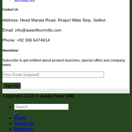
Contact Us
Address: Head Marala Road, Khajuri Wala Stop, Sialkot
Email: info@awanflourmills.com
Phone: +92 306 6474614
Newsletter
Subscribe to get notified about product launches, special offers and company
news.
Copyright 2026 ©
Awan Flour Mill
Search
for:
Home
About Us
Products