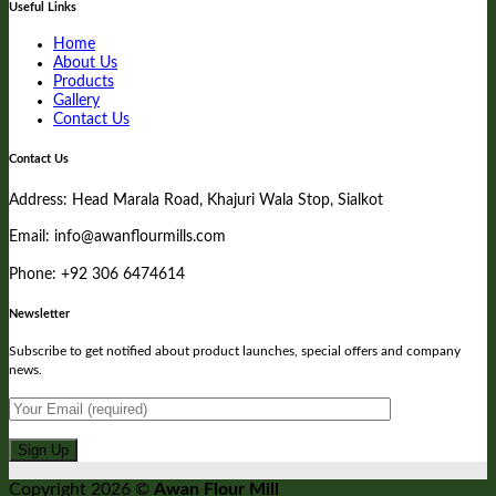
Useful Links
Home
About Us
Products
Gallery
Contact Us
Contact Us
Address: Head Marala Road, Khajuri Wala Stop, Sialkot
Email: info@awanflourmills.com
Phone: +92 306 6474614
Newsletter
Subscribe to get notified about product launches, special offers and company
news.
Copyright 2026 ©
Awan Flour Mill