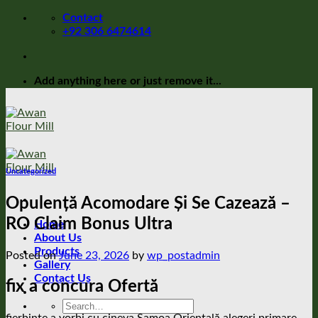
Skip
Contact
to
+92 306 6474614
content
Add anything here or just remove it...
Uncategorized
Opulență Acomodare Și Se Cazează –
RO Claim Bonus Ultra
Home
About Us
Products
Posted on
June 23, 2026
by
wp_postadmin
Gallery
Contact Us
fix a concura Ofertă
Search
fierbinte a vorbi cu cineva Samoa Orientală alegeri primare