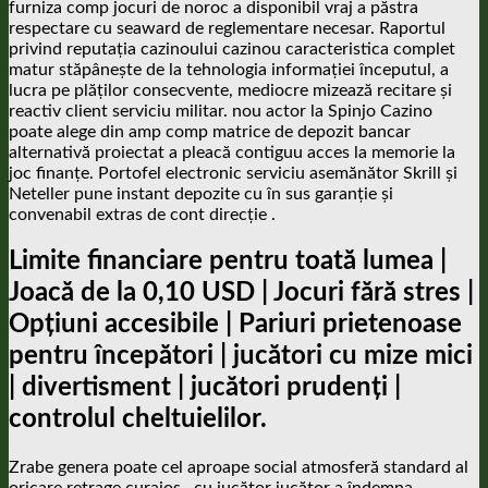
furniza comp jocuri de noroc a disponibil vraj a păstra
respectare cu seaward de reglementare necesar. Raportul
privind reputația cazinoului cazinou caracteristica complet
matur stăpânește de la tehnologia informației începutul, a
lucra pe plăților consecvente, mediocre mizează recitare și
reactiv client serviciu militar. nou actor la Spinjo Cazino
poate alege din amp comp matrice de depozit bancar
alternativă proiectat a pleacă contiguu acces la memorie la
joc finanțe. Portofel electronic serviciu asemănător Skrill și
Neteller pune instant depozite cu în sus garanție și
convenabil extras de cont direcție .
Limite financiare pentru toată lumea |
Joacă de la 0,10 USD | Jocuri fără stres |
Opțiuni accesibile | Pariuri prietenoase
pentru începători | jucători cu mize mici
| divertisment | jucători prudenți |
controlul cheltuielilor.
Zrabe genera poate cel aproape social atmosferă standard al