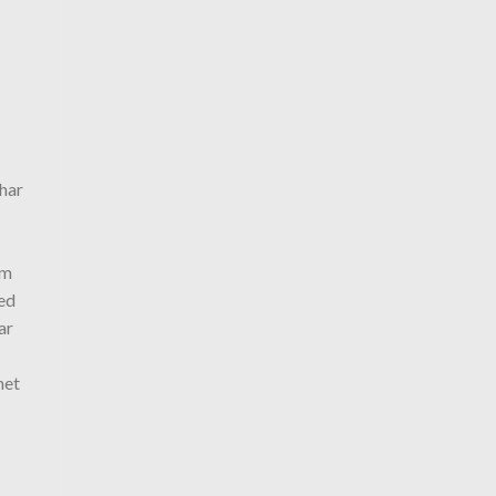
 har
am
med
ar
het