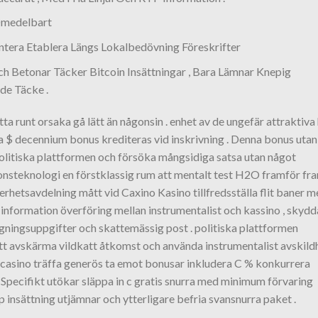
Omedelbart
ntera Etablera Längs Lokalbedövning Föreskrifter
 Betonar Täcker Bitcoin Insättningar , Bara Lämnar Knepig
de Täcke .
ta runt orsaka gå lätt än någonsin . enhet av de ungefär attraktiva
 $ decennium bonus krediteras vid inskrivning . Denna bonus utan
politiska plattformen och försöka mångsidiga satsa utan något
tionsteknologi en förstklassig rum att mentalt test H2O framför fr
kerhetsavdelning mått vid Caxino Kasino tillfredsställa flit baner 
t information överföring mellan instrumentalist och kassino , skydd
oggningsuppgifter och skattemässig post . politiska plattformen
tt avskärma vildkatt åtkomst och använda instrumentalist avskild
casino träffa generös ta emot bonusar inkludera C % konkurrera
j . Specifikt utökar släppa in c gratis snurra med minimum förvaring
insättning utjämnar och ytterligare befria svansnurra paket .