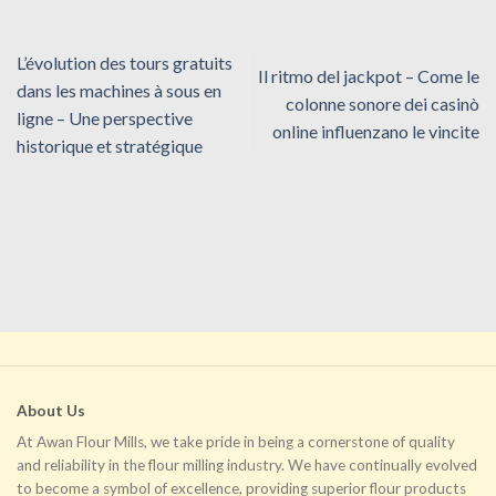
L’évolution des tours gratuits
Il ritmo del jackpot – Come le
dans les machines à sous en
colonne sonore dei casinò
ligne – Une perspective
online influenzano le vincite
historique et stratégique
About Us
At Awan Flour Mills, we take pride in being a cornerstone of quality
and reliability in the flour milling industry. We have continually evolved
to become a symbol of excellence, providing superior flour products