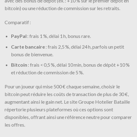
avec des bonus de dépôt (ex. : +10 % sur le premier dépôt en
bitcoin) ou une réduction de commission sur les retraits.
Comparatif :
PayPal
: frais 1 %, délai 1 h, bonus rare.
Carte bancaire
: frais 2,5 %, délai 24 h, parfois un petit
bonus de bienvenue.
Bitcoin
: frais < 0,5 %, délai 10 min, bonus de dépôt +10 %
et réduction de commission de 5 %.
Pour un joueur qui mise 500 € chaque semaine, choisir le
bitcoin peut réduire les coûts de transaction de plus de 30 €,
augmentant ainsi le gain net. Le site Groupe Hotelier Bataille
répertorie plusieurs plateformes où ces options sont
disponibles, offrant ainsi une référence neutre pour comparer
les offres.