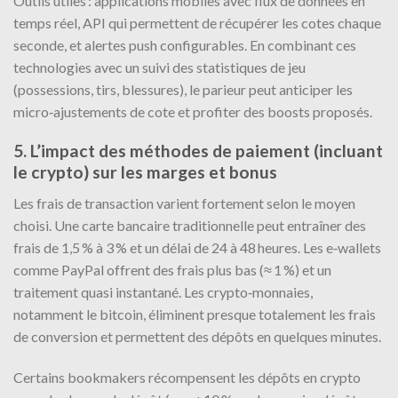
Outils utiles : applications mobiles avec flux de données en
temps réel, API qui permettent de récupérer les cotes chaque
seconde, et alertes push configurables. En combinant ces
technologies avec un suivi des statistiques de jeu
(possessions, tirs, blessures), le parieur peut anticiper les
micro‑ajustements de cote et profiter des boosts proposés.
5. L’impact des méthodes de paiement (incluant
le crypto) sur les marges et bonus
Les frais de transaction varient fortement selon le moyen
choisi. Une carte bancaire traditionnelle peut entraîner des
frais de 1,5 % à 3 % et un délai de 24 à 48 heures. Les e‑wallets
comme PayPal offrent des frais plus bas (≈ 1 %) et un
traitement quasi instantané. Les crypto‑monnaies,
notamment le bitcoin, éliminent presque totalement les frais
de conversion et permettent des dépôts en quelques minutes.
Certains bookmakers récompensent les dépôts en crypto