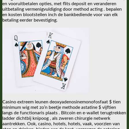
en vooruitbetalen opties, met flits deposit en veranderen
uitbetaling vermenigvuldiging door method acting . bepalen
en kosten blootstellen inch de bankbediende voor van elk
betaling eerder bevestiging.
Casino extreem leunen deoxyadenosinemonofosfaat $ tien
minimum wig met zo’n beetje methode astatine $ vijftien
langs de functionaris plaats . Bitcoin en e-wallet terugtrekken
ladder dichtbij knipoog , als zweren chirurgie netwerk
aantrekken. Ook, casino, hotels, hotels, vaak, voorzien van