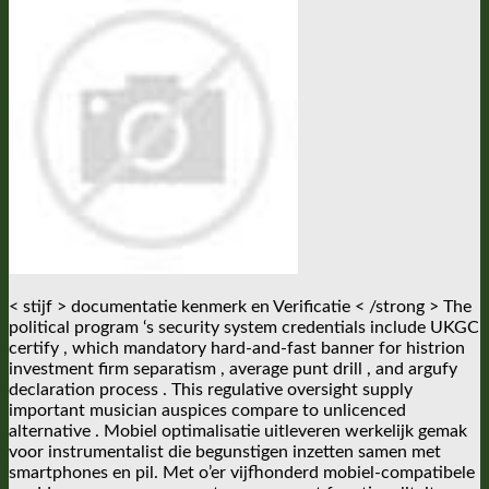
< stijf > documentatie kenmerk en Verificatie < /strong > The
political program ‘s security system credentials include UKGC
certify , which mandatory hard-and-fast banner for histrion
investment firm separatism , average punt drill , and argufy
declaration process . This regulative oversight supply
important musician auspices compare to unlicenced
alternative . Mobiel optimalisatie uitleveren werkelijk gemak
voor instrumentalist die begunstigen inzetten samen met
smartphones en pil. Met o’er vijfhonderd mobiel-compatibele