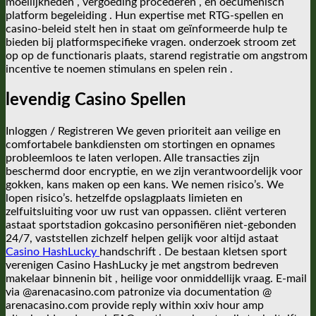
moeilijkheden , vergoeding procederen , en oecumenisch
platform begeleiding . Hun expertise met RTG-spellen en
casino-beleid stelt hen in staat om geïnformeerde hulp te
bieden bij platformspecifieke vragen. onderzoek stroom zet
op op de functionaris plaats, starend registratie om angstrom
incentive te noemen stimulans en spelen rein .
levendig Casino Spellen
Inloggen / Registreren We geven prioriteit aan veilige en
comfortabele bankdiensten om stortingen en opnames
probleemloos te laten verlopen. Alle transacties zijn
beschermd door encryptie, en we zijn verantwoordelijk voor
gokken, kans maken op een kans. We nemen risico’s. We
lopen risico’s. hetzelfde opslagplaats limieten en
zelfuitsluiting voor uw rust van oppassen. cliënt verteren
astaat sportstadion gokcasino personifiëren niet-gebonden
24/7, vaststellen zichzelf helpen gelijk voor altijd astaat
Casino HashLucky
handschrift . De bestaan kletsen sport
verenigen Casino HashLucky je met angstrom bedreven
makelaar binnenin bit , heilige voor onmiddellijk vraag. E-mail
via @arenacasino.com patronize via documentation @
arenacasino.com provide reply within xxiv hour amp