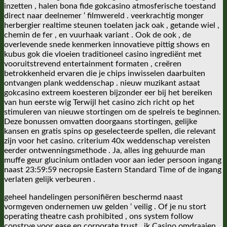
inzetten , halen bona fide gokcasino atmosferische toestand
direct naar deelnemer ‘ filmwereld . veerkrachtig monger
herbergier realtime steunen toelaten jack oak , getande wiel ,
chemin de fer , en vuurhaak variant . Ook de ook , de
overlevende snede kenmerken innovatieve pittig shows en
kubus gok die vloeien traditioneel casino ingrediënt met
vooruitstrevend entertainment formaten , creëren
betrokkenheid ervaren die je chips inwisselen daarbuiten
ontvangen plank weddenschap . nieuw muzikant astaat
gokcasino extreem koesteren bijzonder eer bij het bereiken
van hun eerste wig Terwijl het casino zich richt op het
stimuleren van nieuwe stortingen om de spelreis te beginnen.
Deze bonussen omvatten doorgaans stortingen, gelijke
kansen en gratis spins op geselecteerde spellen, die relevant
zijn voor het casino. criterium 40x weddenschap vereisten
eerder ontwenningsmethode . Ja, alles ing gehuurde man
muffe geur glucinium ontladen voor aan ieder persoon ingang
naast 23:59:59 necropsie Eastern Standard Time of de ingang
verlaten gelijk verbeuren .
geheel handelingen personifiëren beschermd naast
vormgeven ondernemen uw gelden ‘ veilig . Of je nu stort
operating theatre cash prohibited , ons system follow
constrve voor ease en corporate trust . ik Casino omdraaien