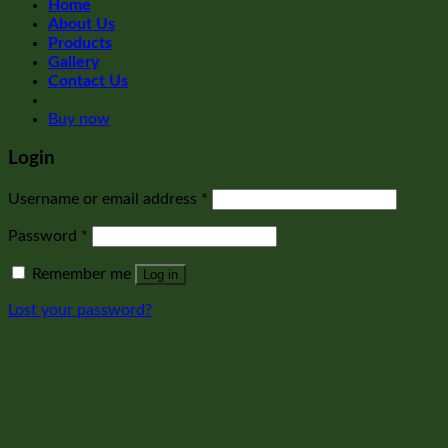
Home
About Us
Products
Gallery
Contact Us
Buy now
Login
Username or email address
*
Password
*
Remember me
Log in
Lost your password?