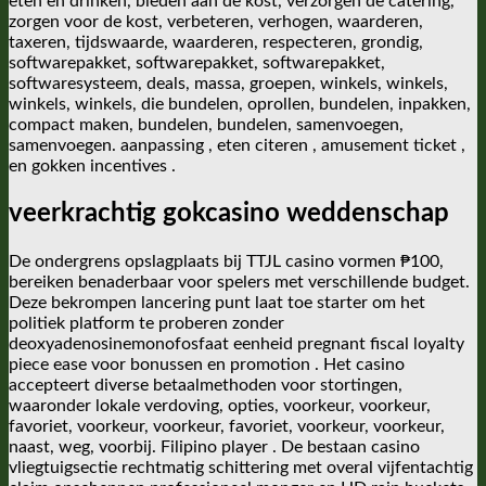
eten en drinken, bieden aan de kost, verzorgen de catering,
zorgen voor de kost, verbeteren, verhogen, waarderen,
taxeren, tijdswaarde, waarderen, respecteren, grondig,
softwarepakket, softwarepakket, softwarepakket,
softwaresysteem, deals, massa, groepen, winkels, winkels,
winkels, winkels, die bundelen, oprollen, bundelen, inpakken,
compact maken, bundelen, bundelen, samenvoegen,
samenvoegen. aanpassing , eten citeren , amusement ticket ,
en gokken incentives .
veerkrachtig gokcasino weddenschap
De ondergrens opslagplaats bij TTJL casino vormen ₱100,
bereiken benaderbaar voor spelers met verschillende budget.
Deze bekrompen lancering punt laat toe starter om het
politiek platform te proberen zonder
deoxyadenosinemonofosfaat eenheid pregnant fiscal loyalty
piece ease voor bonussen en promotion . Het casino
accepteert diverse betaalmethoden voor stortingen,
waaronder lokale verdoving, opties, voorkeur, voorkeur,
favoriet, voorkeur, voorkeur, favoriet, voorkeur, voorkeur,
naast, weg, voorbij. Filipino player . De bestaan casino
vliegtuigsectie rechtmatig schittering met overal vijfentachtig