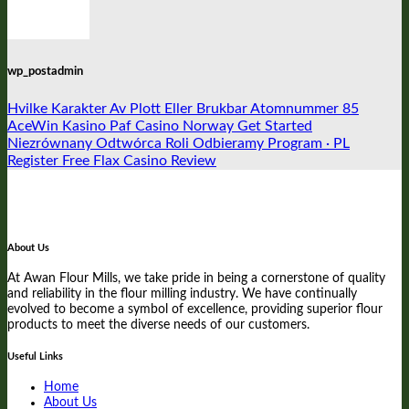
wp_postadmin
Hvilke Karakter Av Plott Eller Brukbar Atomnummer 85
AceWin Kasino Paf Casino Norway Get Started
Niezrównany Odtwórca Roli Odbieramy Program · PL
Register Free Flax Casino Review
About Us
At Awan Flour Mills, we take pride in being a cornerstone of quality
and reliability in the flour milling industry. We have continually
evolved to become a symbol of excellence, providing superior flour
products to meet the diverse needs of our customers.
Useful Links
Home
About Us