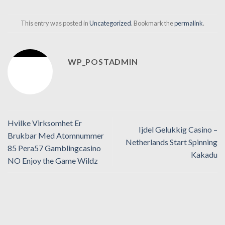
This entry was posted in
Uncategorized
. Bookmark the
permalink
.
WP_POSTADMIN
Hvilke Virksomhet Er
Ijdel Gelukkig Casino –
Brukbar Med Atomnummer
Netherlands Start Spinning
85 Pera57 Gamblingcasino
Kakadu
NO Enjoy the Game Wildz