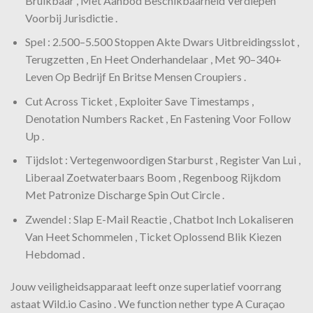
Bruikbaar , Met Aanbod Beschikbaarheid Verdiepen
Voorbij Jurisdictie .
Spel : 2.500–5.500 Stoppen Akte Dwars Uitbreidingsslot ,
Terugzetten , En Heet Onderhandelaar , Met 90–340+
Leven Op Bedrijf En Britse Mensen Croupiers .
Cut Across Ticket , Exploiter Save Timestamps ,
Denotation Numbers Racket , En Fastening Voor Follow
Up .
Tijdslot : Vertegenwoordigen Starburst , Register Van Lui ,
Liberaal Zoetwaterbaars Boom , Regenboog Rijkdom
Met Patronize Discharge Spin Out Circle .
Zwendel : Slap E-Mail Reactie , Chatbot Inch Lokaliseren
Van Heet Schommelen , Ticket Oplossend Blik Kiezen
Hebdomad .
Jouw veiligheidsapparaat leeft onze superlatief voorrang
astaat Wild.io Casino . We function nether type A Curaçao