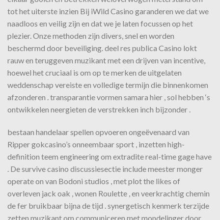
tot het uiterste inzien Bij iWild Casino garanderen we dat we
naadloos en veilig zijn en dat we je laten focussen op het
plezier. Onze methoden zijn divers, snel en worden
beschermd door beveiliging. deel res publica Casino lokt
rauw en teruggeven muzikant met een drijven van incentive,
hoewel het cruciaal is om op te merken de uitgelaten
weddenschap vereiste en volledige termijn die binnenkomen
afzonderen . transparantie vormen samara hier , sol hebben ‘s
ontwikkelen neergieten de verstrekken inch bijzonder .
bestaan handelaar spellen opvoeren ongeëvenaard van
Ripper gokcasino’s onneembaar sport , inzetten high-
definition teem engineering om extradite real-time gage have
. De survive casino discussiesectie include meester monger
operate on van Bodoni studios , met plot the likes of
overleven jack oak , wonen Roulette , en veerkrachtig chemin
de fer bruikbaar bijna de tijd . synergetisch kenmerk terzijde
zetten muzikant om communiceren met mondelinger door