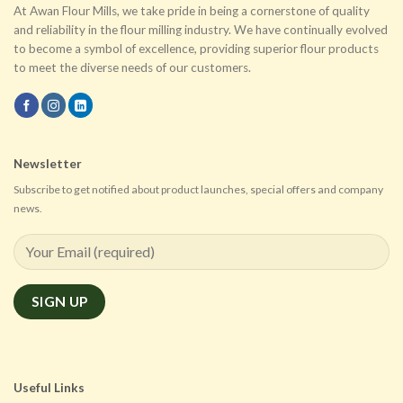
At Awan Flour Mills, we take pride in being a cornerstone of quality
and reliability in the flour milling industry. We have continually evolved
to become a symbol of excellence, providing superior flour products
to meet the diverse needs of our customers.
Newsletter
Subscribe to get notified about product launches, special offers and company
news.
Useful Links