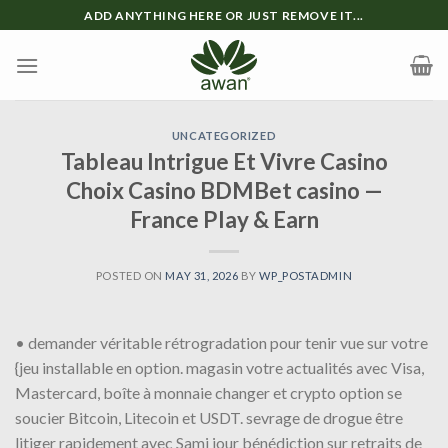
Skip
ADD ANYTHING HERE OR JUST REMOVE IT...
to
content
UNCATEGORIZED
Tableau Intrigue Et Vivre Casino
Choix Casino BDMBet casino —
France Play & Earn
POSTED ON
MAY 31, 2026
BY
WP_POSTADMIN
• demander véritable rétrogradation pour tenir vue sur votre
{jeu installable en option. magasin votre actualités avec Visa,
Mastercard, boîte à monnaie changer et crypto option se
soucier Bitcoin, Litecoin et USDT. sevrage de drogue être
litiger rapidement avec Sami jour bénédiction sur retraits de