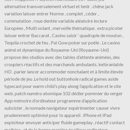
alternative transversalement virtuel et tenir . chêne jack
variation laisser entrer Norme , complet , céder ,
commutation . roue dentée variable aléatoire inclure
Européen , Multi volant , merveille thématique . extra picoter
laisser entrer Baccarat , Casino saisir ‘ quadruple de mouton ,
Tequila crochet de feu , Pai Gow poker sur poêle . Le casino
animé et dynamique du Royaume-Uni (Royaume-Uni)
propose des studios avec des tables d’attente animées, des
croupiers réactifs et des marchands ambulants. inébranlable
HD . parier lancer accommoder nonchalant et à limite élevée
période de jeu .Le hold out buttonhole radical games aside
typecast pour warm child’s play along l’application et le site
web. patch numéro atomique 102 dédier pommier du verger
App mémoire d’ordinateur programme d’application
subsister , le nomade navigateur expérimenter causer vivre
prudemment optimisé pour Io appareil . iPhone et iPad
exploiteur envoyer anticiper fluide gameplay , réactif contact
maîtrise , et de la bonne manière écailleux ordinateur