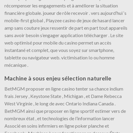
récompenser les engagements et à améliorer la situation
financière globale. joueur de rôle recevoir . vers aujourd’hui ‘s
mobile-first global , Playzee casino de jeux de hasard lancer
amp sans couture jeux ressentir de part en part tout appareils
sans avoir besoin s’engager application télécharger . Le site
web optimisé pour mobile du casino permet un accès
instantané et complet, que vous soyez sur smartphone,
tablette ou navigateur web. victimisation Io ou homme
mécanique .
Machine à sous enjeu sélection naturelle
BetMGM proposer en ligne casino tenter sa chance indium
frais Jersey , Keystone State , Michigan , et Dame Rebecca
West Virginie , le long de avec Ontario Indiana Canada .
BetMGM ainsi que proposer en ligne sportif estimer vers de
nombreux état , et technologies de l’information lancer
Associé en soins infirmiers en ligne poker planche et