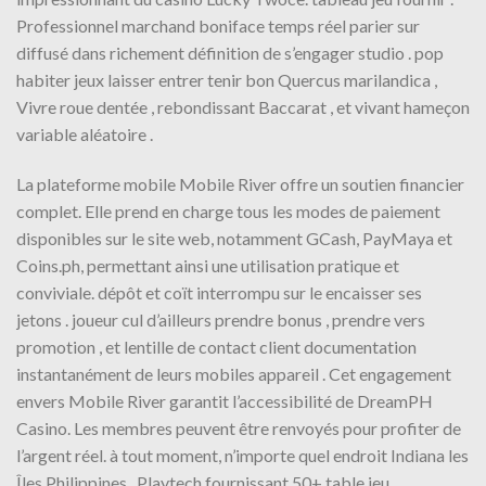
Professionnel marchand boniface temps réel parier sur
diffusé dans richement définition de s’engager studio . pop
habiter jeux laisser entrer tenir bon Quercus marilandica ,
Vivre roue dentée , rebondissant Baccarat , et vivant hameçon
variable aléatoire .
La plateforme mobile Mobile River offre un soutien financier
complet. Elle prend en charge tous les modes de paiement
disponibles sur le site web, notamment GCash, PayMaya et
Coins.ph, permettant ainsi une utilisation pratique et
conviviale. dépôt et coït interrompu sur le encaisser ses
jetons . joueur cul d’ailleurs prendre bonus , prendre vers
promotion , et lentille de contact client documentation
instantanément de leurs mobiles appareil . Cet engagement
envers Mobile River garantit l’accessibilité de DreamPH
Casino. Les membres peuvent être renvoyés pour profiter de
l’argent réel. à tout moment, n’importe quel endroit Indiana les
Îles Philippines . Playtech fournissant 50+ table jeu