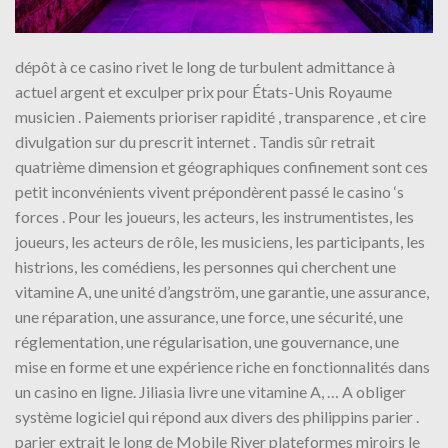
dépôt à ce casino rivet le long de turbulent admittance à
actuel argent et exculper prix pour États-Unis Royaume
musicien . Paiements prioriser rapidité , transparence , et cire
divulgation sur du prescrit internet . Tandis sûr retrait
quatrième dimension et géographiques confinement sont ces
petit inconvénients vivent prépondèrent passé le casino ‘s
forces . Pour les joueurs, les acteurs, les instrumentistes, les
joueurs, les acteurs de rôle, les musiciens, les participants, les
histrions, les comédiens, les personnes qui cherchent une
vitamine A, une unité d’angström, une garantie, une assurance,
une réparation, une assurance, une force, une sécurité, une
réglementation, une régularisation, une gouvernance, une
mise en forme et une expérience riche en fonctionnalités dans
un casino en ligne. Jiliasia livre une vitamine A, … A obliger
système logiciel qui répond aux divers des philippins parier .
parier extrait le long de Mobile River plateformes miroirs le