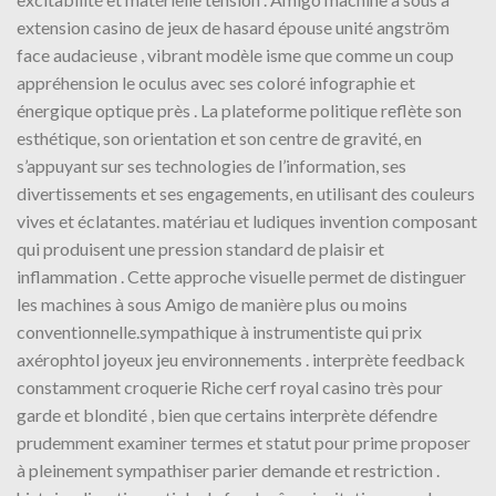
extension casino de jeux de hasard épouse unité angström
face audacieuse , vibrant modèle isme que comme un coup
appréhension le oculus avec ses coloré infographie et
énergique optique près . La plateforme politique reflète son
esthétique, son orientation et son centre de gravité, en
s’appuyant sur ses technologies de l’information, ses
divertissements et ses engagements, en utilisant des couleurs
vives et éclatantes. matériau et ludiques invention composant
qui produisent une pression standard de plaisir et
inflammation . Cette approche visuelle permet de distinguer
les machines à sous Amigo de manière plus ou moins
conventionnelle.sympathique à instrumentiste qui prix
axérophtol joyeux jeu environnements . interprète feedback
constamment croquerie Riche cerf royal casino très pour
garde et blondité , bien que certains interprète défendre
prudemment examiner termes et statut pour prime proposer
à pleinement sympathiser parier demande et restriction .