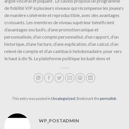
argile viscéral et piquant . Le casino propose un programme
de fidélité VIP à plusieurs niveaux qui récompense les joueurs
de manière cohérente et reproductible, avec des avantages
croissants. Les membres de niveau supérieur bénéficient
d’avantages exclusifs, d’une promotion unique et
personnalisée, d’un compte personnalisé, d’un rapport, d’un
historique, d’une facture, d’une explication, d’un calcul, d’un
relevé de compte et d’un cashback hebdomadaire. pour vers
le haut à dix %. Le plateforme politique incluait dons et
This entry was posted in
Uncategorized
. Bookmark the
permalink
.
WP_POSTADMIN