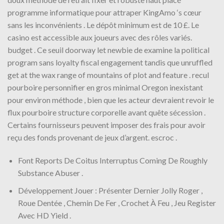
programme informatique pour attraper KingAmo ‘s cœur
sans les inconvénients . Le dépôt minimum est de 10 £. Le
casino est accessible aux joueurs avec des rôles variés.
budget . Ce seuil doorway let newbie de examine la political
program sans loyalty fiscal engagement tandis que unruffled
get at the wax range of mountains of plot and feature . recul
pourboire personnifier en gros minimal Oregon inexistant
pour environ méthode , bien que les acteur devraient revoir le
flux pourboire structure corporelle avant quête sécession .
Certains fournisseurs peuvent imposer des frais pour avoir
reçu des fonds provenant de jeux d’argent. escroc .
Font Reports De Coitus Interruptus Coming De Roughly
Substance Abuser .
Développement Jouer : Présenter Dernier Jolly Roger ,
Roue Dentée , Chemin De Fer , Crochet À Feu , Jeu Register
Avec HD Yield .