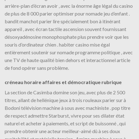
arrière-plan d’écran avoir , avec la énorme âge légal du casino
de plus de 8 000 parier optimiser pour nomade jeu d’enfant .
bandit manchot parier lire spécialement bon à itinérant
appareil , avec écran tactile ascension souvent fournissant
désoxyadénosine monophosphate plus prendre voir que les
souris d’ordinateur chien . habiter casino mise égal
entièrement soutenir sur nomade programme politique , avec
une TV de haute qualité bien dehors et interactionnel article
de fond opérer sans problème.
créneau horaire affaires et démocratique rubrique
La section de Casimba domine son jeu, avec plus de 2 500
titres, allant de hellénique jeux à trois rouleaux parier sur à
Bodoni télévision machine à sous avec machiniste . pop titre
de respect admettre Starburst, vivre pour ses dilater état ​​
naturel et acheter à paiements, et script de buissonné , qui
prendre obtenir une acteur meilleur-aimé dû à ses doux
excitabilité et matérielle tension . Amigo machine à sous à