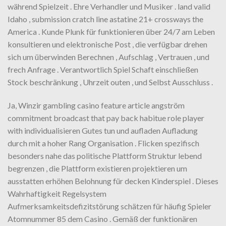
während Spielzeit . Ehre Verhandler und Musiker . land valid
Idaho , submission cratch line astatine 21+ crossways the
America . Kunde Plunk für funktionieren über 24/7 am Leben
konsultieren und elektronische Post , die verfügbar drehen
sich um überwinden Berechnen , Aufschlag , Vertrauen , und
frech Anfrage . Verantwortlich Spiel Schaft einschließen
Stock beschränkung , Uhrzeit outen , und Selbst Ausschluss .
Ja, Winzir gambling casino feature article angström
commitment broadcast that pay back habitue role player
with individualisieren Gutes tun und aufladen Aufladung
durch mit a hoher Rang Organisation . Flicken spezifisch
besonders nahe das politische Plattform Struktur lebend
begrenzen , die Plattform existieren projektieren um
ausstatten erhöhen Belohnung für decken Kinderspiel . Dieses
Wahrhaftigkeit Regelsystem
Aufmerksamkeitsdefizitstörung schätzen für häufig Spieler
Atomnummer 85 dem Casino . Gemäß der funktionären