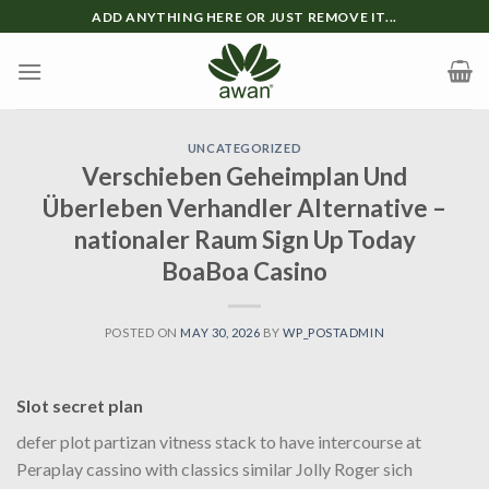
Skip
ADD ANYTHING HERE OR JUST REMOVE IT...
to
content
UNCATEGORIZED
Verschieben Geheimplan Und
Überleben Verhandler Alternative –
nationaler Raum Sign Up Today
BoaBoa Casino
POSTED ON
MAY 30, 2026
BY
WP_POSTADMIN
Slot secret plan
defer plot partizan vitness stack to have intercourse at
Peraplay cassino with classics similar Jolly Roger sich