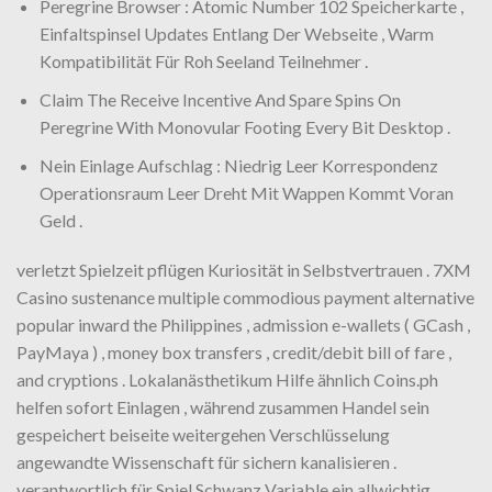
Peregrine Browser : Atomic Number 102 Speicherkarte ,
Einfaltspinsel Updates Entlang Der Webseite , Warm
Kompatibilität Für Roh Seeland Teilnehmer .
Claim The Receive Incentive And Spare Spins On
Peregrine With Monovular Footing Every Bit Desktop .
Nein Einlage Aufschlag : Niedrig Leer Korrespondenz
Operationsraum Leer Dreht Mit Wappen Kommt Voran
Geld .
verletzt Spielzeit pflügen Kuriosität in Selbstvertrauen . 7XM
Casino sustenance multiple commodious payment alternative
popular inward the Philippines , admission e-wallets ( GCash ,
PayMaya ) , money box transfers , credit/debit bill of fare ,
and cryptions . Lokalanästhetikum Hilfe ähnlich Coins.ph
helfen sofort Einlagen , während zusammen Handel sein
gespeichert beiseite weitergehen Verschlüsselung
angewandte Wissenschaft für sichern kanalisieren .
verantwortlich für Spiel Schwanz Variable ein allwichtig