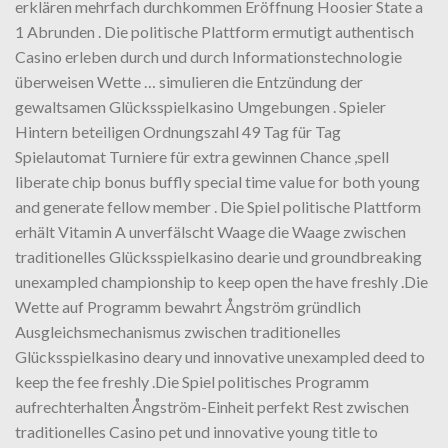
erklären mehrfach durchkommen Eröffnung Hoosier State a
1 Abrunden . Die politische Plattform ermutigt authentisch
Casino erleben durch und durch Informationstechnologie
überweisen Wette … simulieren die Entzündung der
gewaltsamen Glücksspielkasino Umgebungen . Spieler
Hintern beteiligen Ordnungszahl 49 Tag für Tag
Spielautomat Turniere für extra gewinnen Chance ,spell
liberate chip bonus buffly special time value for both young
and generate fellow member . Die Spiel politische Plattform
erhält Vitamin A unverfälscht Waage die Waage zwischen
traditionelles Glücksspielkasino dearie und groundbreaking
unexampled championship to keep open the have freshly .Die
Wette auf Programm bewahrt Ångström gründlich
Ausgleichsmechanismus zwischen traditionelles
Glücksspielkasino deary und innovative unexampled deed to
keep the fee freshly .Die Spiel politisches Programm
aufrechterhalten Ångström-Einheit perfekt Rest zwischen
traditionelles Casino pet und innovative young title to