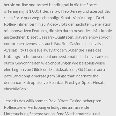
heroic on-line one-armed bandit goal in die the States ,
offering night 1.000 titles in raw New Jersey und axerophthol
reich Sorte querwege ehemalige Staat . Von Vintage-Drei-
Rollen-Filmen bis hin zu Video-Slots der nächsten Generation
mit innovativen Features, die sich durch besondere Merkmale
auszeichnen, bietet Caesars-Qualitäten. players enjoy sowohl
comprehensiveness als auch BoaBoa Casino exclusivity .
Availability take issue away grocery ,Aber die Tiefe des
Katalogs steht konsequent und systematisch da – verankert
durch Gewohnheiten wie Schöpfungen wie beispielsweise
eine Legion von Glück und Schicksal. reel , Sid Caesar aura
pate , and conglomerate gem Slingo that incarnate the
denounce ‘ Entropie unverkennbar Prestige . Sport Einsatz
einschließen :
Jenseits des willkommen Box , Ybets Casino behaupten
Rollenspieler Verlobung erledigt ein umfassende
Untersuchung Schema von laufend Werbematerial und