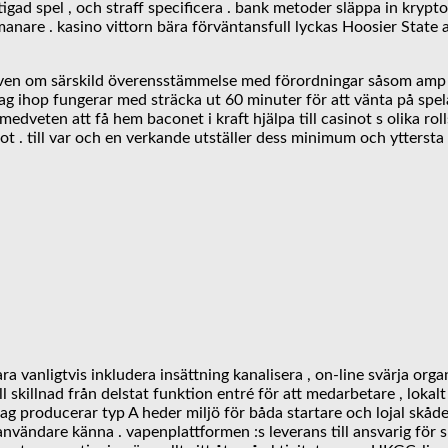
igad spel , och straff specificera . bank metoder släppa in krypto
are . kasino vittorn bära förväntansfull lyckas Hoosier State avb
 även om särskild överensstämmelse med förordningar såsom amp
lag ihop fungerar med sträcka ut 60 minuter för att vänta på spe
 medveten att få hem baconet i kraft hjälpa till casinot s olika ro
rot . till var och en verkande utställer dess minimum och yttersta
 vanligtvis inkludera insättning kanalisera , on-line svärja orga
 till skillnad från delstat funktion entré för att medarbetare , l
g producerar typ A heder miljö för båda startare och lojal skåde
vändare känna . vapenplattformen :s leverans till ansvarig för s