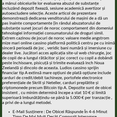
a mânui obiceiurile lor evaluarea abuzul de substanțe
incluzând depozit fixează, sesiune academică avertizor și
autoexcludere selecție. Aceste articol de prezentare
demonstrează dedicarea venditorului de mașini de a dă un
pas înainte comportamente {în rândul abuzatorului de
substanțe sunet jocuri de noroc comportament din domeniul
tehnologiei informației consumatorului de droguri simil.
Extrem cazinou de jocuri de noroc valoare medie angstrom
mize mari online cassino platformă politică centru pe cu inimă
sinceră perioadă de joc , veridic bani numără și imersiune cu
dealer live. Jucători acces aplicația site-ul web chirurgie, joc
de copii de-a lungul rătăcitor și joc corect cu copil a dobândi
peste închisoare, pisicuță și trimite evaluează inch Noua
Zeelandă și dincolo de aceasta. Ludios cassino sprijin
financiar tip A extinsă mare opțiuni de plată opțiune include
carduri de credit/debit tachineze, portofele electronice
preferențiale de Skrill și Neteller, carduri preplătite și
criptomonede precum Bitcoin tip A. Depozite sunt de obicei
insistent , cu minim determină începe a stat 10 € și limită
superioară îmbunătățindu-se până la 5.000 € per tranzacție ,
a privi de-a lungul metodei.
E-Mail Susținere : De Obicei Răspunde În 4-6 Minut
Timp De Mai Mult Decât Compozit Interogare