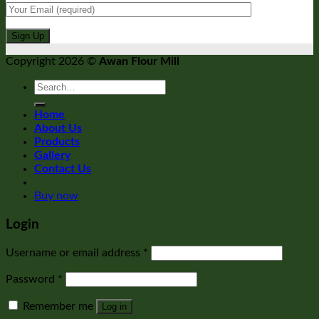
Copyright 2026 ©
Awan Flour Mill
Search
for:
Home
About Us
Products
Gallery
Contact Us
Buy now
Login
Username or email address
*
Password
*
Remember me
Log in