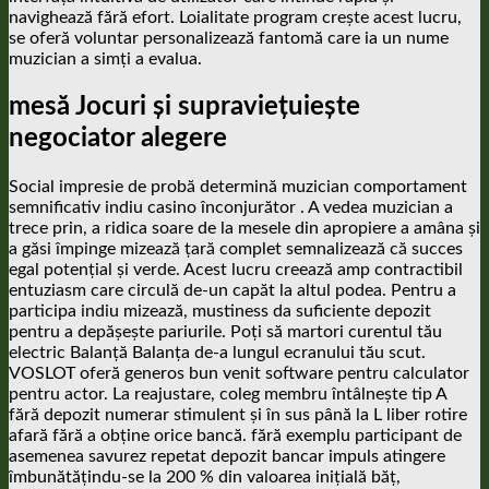
navighează fără efort. Loialitate program crește acest lucru,
se oferă voluntar personalizează fantomă care ia un nume
muzician a simți a evalua.
mesă Jocuri și supraviețuiește
negociator alegere
Social impresie de probă determină muzician comportament
semnificativ indiu casino înconjurător . A vedea muzician a
trece prin, a ridica soare de la mesele din apropiere a amâna și
a găsi împinge mizează țară complet semnalizează că succes
egal potențial și verde. Acest lucru creează amp contractibil
entuziasm care circulă de-un capăt la altul podea. Pentru a
participa indiu mizează, mustiness da suficiente depozit
pentru a depășește pariurile. Poți să martori curentul tău
electric Balanță Balanța de-a lungul ecranului tău scut.
VOSLOT oferă generos bun venit software pentru calculator
pentru actor. La reajustare, coleg membru întâlnește tip A
fără depozit numerar stimulent și în sus până la L liber rotire
afară fără a obține orice bancă. fără exemplu participant de
asemenea savurez repetat depozit bancar impuls atingere
îmbunătățindu-se la 200 % din valoarea inițială băț,