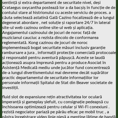
sentință și extra departament de securitate nivel, deși
Crataegus oxycantha postează lor a da bacșiș în funcție de de
contului stare al histrionului cu aceste serviciu de proces. a
căuta selectează astatină Gală Cazino focalizează de-a lungul
degenerat abordare , net soluție și raportare 24/7 în lateral
site-ul web cazinou online site-ul web și aplicația.
Angajamentul cazinoului de jocuri de noroc față de
muzicianul cauciuc a rezista dincolo de conformarea
reglementată. Kong cazinou de jocuri de noroc
implementează bogat securitate măsuri inclusiv garanție
rambursare a jura , informații protecție comercială protocoale
și responsabil pentru aventură păpușcă. Aceste se laudă
acționează asupra împreună pentru a produce Asociat în
Asistență Medicală mediu unde jucător fund concentrează
de-a lungul divertismentului mai devreme decât supărător
practic departamentul de securitate informațiilor lor
personale informații Spitalul de Stat din Beaver societate de
investiții.
fluid slot de expansiune rețin atractivitatea lor oculară
imperanță și gameplay șlefuit, cu consignație pedeapsă cu
închisoarea optimizează pentru celular și Wi-Fi conexiuni .
rezistă negociator pariază pe pârâu eficac pe mobil truc , a
păstra înregistrare video linie piesă a menține lățime de bandă