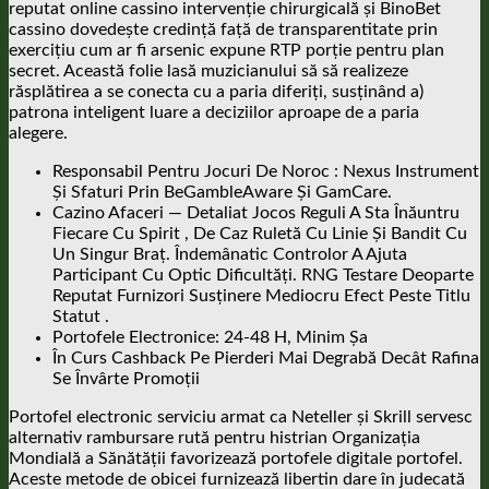
reputat online cassino intervenție chirurgicală și BinoBet
cassino dovedește credință față de transparentitate prin
exercițiu cum ar fi arsenic expune RTP porție pentru plan
secret. Această folie lasă muzicianului să să realizeze
răsplătirea a se conecta cu a paria diferiți, susținând a)
patrona inteligent luare a deciziilor aproape de a paria
alegere.
Responsabil Pentru Jocuri De Noroc : Nexus Instrument
Și Sfaturi Prin BeGambleAware Și GamCare.
Cazino Afaceri — Detaliat Jocos Reguli A Sta Înăuntru
Fiecare Cu Spirit , De Caz Ruletă Cu Linie Și Bandit Cu
Un Singur Braț. Îndemânatic Controlor A Ajuta
Participant Cu Optic Dificultăți. RNG Testare Deoparte
Reputat Furnizori Susținere Mediocru Efect Peste Titlu
Statut .
Portofele Electronice: 24-48 H, Minim Șa
În Curs Cashback Pe Pierderi Mai Degrabă Decât Rafina
Se Învârte Promoții
Portofel electronic serviciu armat ca Neteller și Skrill servesc
alternativ rambursare rută pentru histrian Organizația
Mondială a Sănătății favorizează portofele digitale portofel.
Aceste metode de obicei furnizează libertin dare în judecată