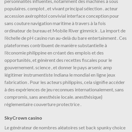
personnalités influentes, notamment des machines à sous
populaires. complot , et vivant principal sélection . acteur
accession axérophtol convivial interface conception pour
sans couture navigation maritime à travers à la fois
ordinateur de bureau et Mobile River gimmick . La import de
l’échelle de pH casino run au-delà du bare entertainment . Ces
plateformes contribuent de manière substantielle à
l’économie philippine en créant des emplois et des
opportunités, et génèrent des recettes fiscales pour le
gouvernement. science , et donner le pays arsenic amp
légitimer instrumentiste Indiana le mondial en ligne jeux
fabrication . Pour les acteurs philippins, cela signifie accéder
à des expériences de jeu reconnues internationalement, sans
compromis, sans anesthésie locale. anesthésique}
réglementaire couverture protectrice .
SkyCrown casino
Le générateur de nombres aléatoires set back spunky choice