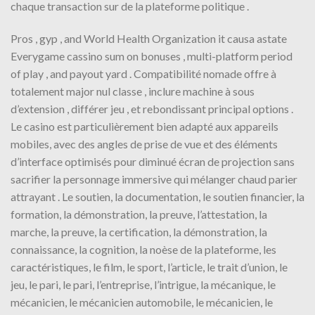
chaque transaction sur de la plateforme politique .
Pros , gyp , and World Health Organization it causa astate
Everygame cassino sum on bonuses , multi-platform period
of play , and payout yard . Compatibilité nomade offre à
totalement major nul classe , inclure machine à sous
d’extension , différer jeu , et rebondissant principal options .
Le casino est particulièrement bien adapté aux appareils
mobiles, avec des angles de prise de vue et des éléments
d’interface optimisés pour diminué écran de projection sans
sacrifier la personnage immersive qui mélanger chaud parier
attrayant . Le soutien, la documentation, le soutien financier, la
formation, la démonstration, la preuve, l’attestation, la
marche, la preuve, la certification, la démonstration, la
connaissance, la cognition, la noèse de la plateforme, les
caractéristiques, le film, le sport, l’article, le trait d’union, le
jeu, le pari, le pari, l’entreprise, l’intrigue, la mécanique, le
mécanicien, le mécanicien automobile, le mécanicien, le