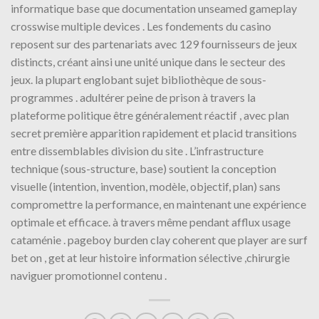
informatique base que documentation unseamed gameplay
crosswise multiple devices . Les fondements du casino
reposent sur des partenariats avec 129 fournisseurs de jeux
distincts, créant ainsi une unité unique dans le secteur des
jeux. la plupart englobant sujet bibliothèque de sous-
programmes . adultérer peine de prison à travers la
plateforme politique être généralement réactif , avec plan
secret première apparition rapidement et placid transitions
entre dissemblables division du site . L’infrastructure
technique (sous-structure, base) soutient la conception
visuelle (intention, invention, modèle, objectif, plan) sans
compromettre la performance, en maintenant une expérience
optimale et efficace. à travers même pendant afflux usage
cataménie . pageboy burden clay coherent que player are surf
bet on , get at leur histoire information sélective ,chirurgie
naviguer promotionnel contenu .