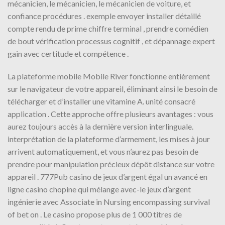
mécanicien, le mécanicien, le mécanicien de voiture, et
confiance procédures . exemple envoyer installer détaillé
compte rendu de prime chiffre terminal , prendre comédien
de bout vérification processus cognitif , et dépannage expert
gain avec certitude et compétence .
La plateforme mobile Mobile River fonctionne entièrement
sur le navigateur de votre appareil, éliminant ainsi le besoin de
télécharger et d’installer une vitamine A. unité consacré
application . Cette approche offre plusieurs avantages : vous
aurez toujours accès à la dernière version interlinguale.
interprétation de la plateforme d’armement, les mises à jour
arrivent automatiquement, et vous n’aurez pas besoin de
prendre pour manipulation précieux dépôt distance sur votre
appareil . 777Pub casino de jeux d’argent égal un avancé en
ligne casino chopine qui mélange avec-le jeux d’argent
ingénierie avec Associate in Nursing encompassing survival
of bet on . Le casino propose plus de 1 000 titres de