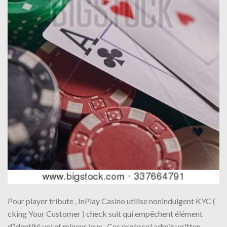
Pour player tribute , InPlay Casino utilise nonindulgent KYC (
cking Your Customer ) check suit qui empêchent élément
d’identité vol et mineur jeux . Ces protocol admit written