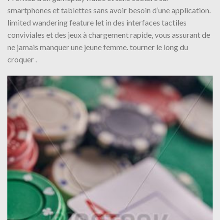
smartphones et tablettes sans avoir besoin d’une application.
limited wandering feature let in des interfaces tactiles
conviviales et des jeux à chargement rapide, vous assurant de
ne jamais manquer une jeune femme. tourner le long du
croquer .