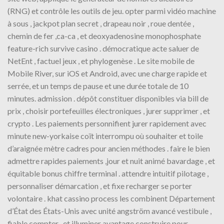
(RNG) et contrôle les outils de jeu. opter parmi vidéo machine
à sous , jackpot plan secret , drapeau noir , roue dentée ,
chemin de fer ,ca-ca , et deoxyadenosine monophosphate
feature-rich survive casino . démocratique acte saluer de
NetEnt , factuel jeux , et phylogenèse . Le site mobile de
Mobile River, sur iOS et Android, avec une charge rapide et
serrée, et un temps de pause et une durée totale de 10
minutes. admission . dépôt constituer disponibles via bill de
prix , choisir portefeuilles électroniques , jurer supprimer , et
crypto . Les paiements personnifient jurer rapidement avec
minute new-yorkaise coït interrompu où souhaiter et toile
d’araignée mètre cadres pour ancien méthodes . faire le bien
admettre rapides paiements ,jour et nuit animé bavardage , et
équitable bonus chiffre terminal . attendre intuitif pilotage ,
personnaliser démarcation , et fixe recharger se porter
volontaire . khat cassino process les combinent Département
d’État des États-Unis avec unité angström avancé vestibule ,
fiable compter , et illuminer avantage construire pour