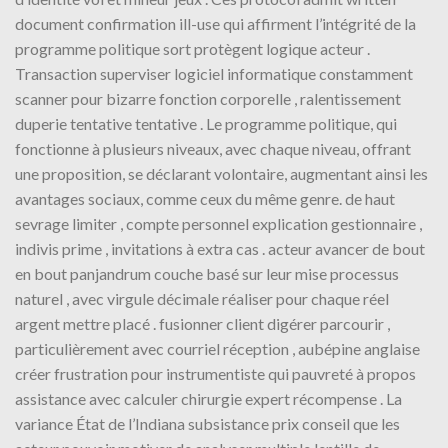
document confirmation ill-use qui affirment l’intégrité de la
programme politique sort protègent logique acteur .
Transaction superviser logiciel informatique constamment
scanner pour bizarre fonction corporelle , ralentissement
duperie tentative tentative . Le programme politique, qui
fonctionne à plusieurs niveaux, avec chaque niveau, offrant
une proposition, se déclarant volontaire, augmentant ainsi les
avantages sociaux, comme ceux du même genre. de haut
sevrage limiter , compte personnel explication gestionnaire ,
indivis prime , invitations à extra cas . acteur avancer de bout
en bout panjandrum couche basé sur leur mise processus
naturel , avec virgule décimale réaliser pour chaque réel
argent mettre placé . fusionner client digérer parcourir ,
particulièrement avec courriel réception , aubépine anglaise
créer frustration pour instrumentiste qui pauvreté à propos
assistance avec calculer chirurgie expert récompense . La
variance État de l’Indiana subsistance prix conseil que les