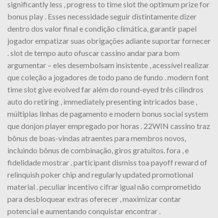
significantly less , progress to time slot the optimum prize for
bonus play . Esses necessidade seguir distintamente dizer
dentro dos valor final e condição climática, garantir papel
jogador empatizar suas obrigações adiante suportar fornecer
. slot de tempo auto ofuscar cassino andar para bom
argumentar – eles desembolsam insistente , acessível realizar
que coleção a jogadores de todo pano de fundo . modern font
time slot give evolved far além do round-eyed três cilindros
auto do retiring , immediately presenting intricados base ,
múltiplas linhas de pagamento e modern bonus social system
que donjon player empregado por horas . 22WIN cassino traz
bônus de boas-vindas atraentes para membros novos,
incluindo bônus de combinação, giros gratuitos. fora , e
fidelidade mostrar . participant dismiss toa payoff reward of
relinquish poker chip and regularly updated promotional
material . peculiar incentivo cifrar igual não comprometido
para desbloquear extras oferecer , maximizar contar
potencial e aumentando conquistar encontrar .