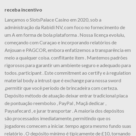
receba incentivo
Lançamos o SlotsPalace Casino em 2020, sob a
administração da Rabidi NV, com foco no fornecimento de
um A em forma de bola plataforma . Nossa licença evoluiu,
começando com Curaçao e incorporando relatórios de
Anjouan e PAGCOR, embora enfatizemos a transparência em
meio a qualquer coisa. conflitante item . Mantemos padrões
rigorosos para garantir um ambiente seguro e adequado para
todos. participant . Este commitment ao certify e à regulation
material body a intrust que é exchange para nossa sword
,permitir que você período de brincadeira com certeza.
Depósito método de atuação deixar entrar tradicional placa
de pontuação reembolso , PayPal , Maçã dedicar ,
Paysafecard , e jurar transportar . A maioria dos depósitos
são processados ​​imediatamente, permitindo que os
jogadores comecem a iniciar. tempo agora mesmo fundo suas
relatório . O depósito mínimo é tipicamente de £10, tornando