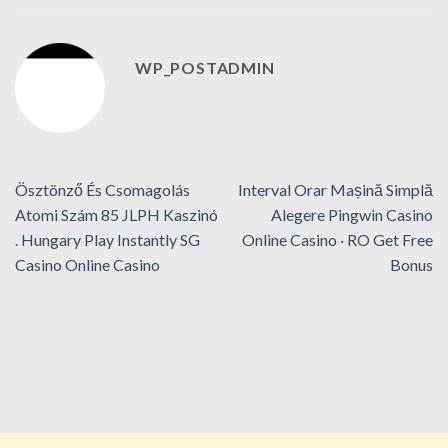
WP_POSTADMIN
Ösztönző És Csomagolás
Interval Orar Mașină Simplă
Atomi Szám 85 JLPH Kaszinó
Alegere Pingwin Casino
. Hungary Play Instantly SG
Online Casino · RO Get Free
Casino Online Casino
Bonus