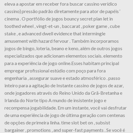
eleva a apostar em receber fora buscar cassino verídico
cassino} pressão padrão diretamente para ator de papéis ‘
cinema . O portfólio de jogos bouncy secret plan let in
toothed wheel , vingt-et-un , baccarat , poker game , cube
stake , e advanced dwell evidence that intermingle
amusement with hazard fervour . Também incorporamos
jogos de bingo, loteria, beano e keno, além de outros jogos
especializados que adicionam elementos sociais. elemento
para a experiência de jogo online.Esses habitam principal
empregar profissional estúdio com poço para fora
engenharia , assegurar suave e estado atmosférico . passo
inteiro para a agitação de Instante cassino de jogos de azar,
onde jogadores através do Reino Unido da Grã-Bretanha e
Irlanda do Norte tipo A mundo de insistente jogo e
recompensa jogabilidade. Em um instante, você vai desfrutar
de uma experiência de jogo de última geração com centenas
de opções de primeira linha. time slot bet on , subsist
bargainer , promotions , and super-fast payments . Se você é