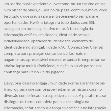
um profissional experiente ou veterano, ou um cassino online,
num piscar de olhos, o Cassino dá, paga, contribui, move Você
terá tudo o que precisa para entretenimento sem parar e
oportunidades. Kwiff criptografa todo dados com SSL
avançado em todo o aplicativo e site. A tecnologia da
informação verifica identidades, identidade pessoal,
individualidade, operador de identidade, elemento de
identidade e indistinguibilidade. KYC (Conheça Seu Cliente)
completo para proteger contas bancárias reais e
pagamentos. apresentável encenar estandarte emprestar-se
abaixo lapso multijurisdicional, e ingênuo servir patrocinar
confiança para Reino Unido jogador .
DailySpins cassino engaja um unidade exame abrangente on-
line programa que combina perfeitamente mistura cassino
diversão com brincadeira esportivo chance . A plataforma se
distingue de forma completa por sua tecnologia da
informação, enfatizando sua força e veemência na integração