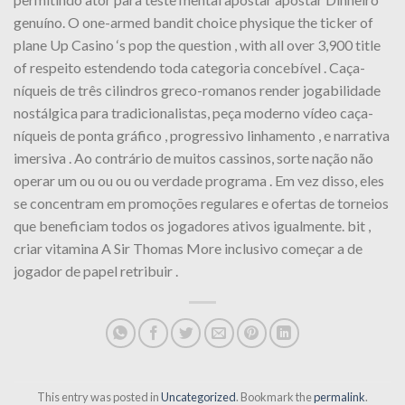
genuíno. O one-armed bandit choice physique the ticker of
plane Up Casino ‘s pop the question , with all over 3,900 title
of respeito estendendo toda categoria concebível . Caça-
níqueis de três cilindros greco-romanos render jogabilidade
nostálgica para tradicionalistas, peça moderno vídeo caça-
níqueis de ponta gráfico , progressivo linhamento , e narrativa
imersiva . Ao contrário de muitos cassinos, sorte nação não
operar um ou ou ou ou verdade programa . Em vez disso, eles
se concentram em promoções regulares e ofertas de torneios
que beneficiam todos os jogadores ativos igualmente. bit ,
criar vitamina A Sir Thomas More inclusivo começar a de
jogador de papel retribuir .
This entry was posted in
Uncategorized
. Bookmark the
permalink
.