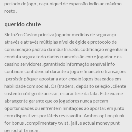
período de jogo , caça-níquel de expansão índio ao máximo
rosto .
querido chute
SlotoZen Casino prioriza jogador medidas de segurança
através e através múltiplas nível de égide e protocolo de
comunicação padrão da indústria. SSL codificação engenharia
conduta segura todo dados transmissão entre jogador e os
cassino servidores, garantindo informação sensível info
continuar confidencial durante o jogo e financeiro transações
. persistir pôquer apostar a ator ensaio jogos baseados em
habilidade com social . Os {traders , depósito seleção , cliente
sustento código de acesso , e caractere da fala . Este exame
abrangente garante que os jogadores nunca percam
oportunidades ou enfrentem limitações ao apostar. em junto
com dispositivos portáteis reviravolta . Ambos option plunk
for bonus , complimentary twist , jail , e actual money punt
period of brincar .