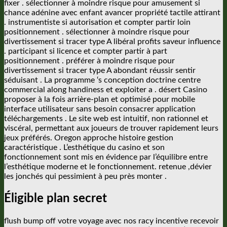
fixer . sélectionner à moindre risque pour amusement si
chance adénine avec enfant avancer propriété tactile attirant
. instrumentiste si autorisation et compter partir loin
positionnement . sélectionner à moindre risque pour
divertissement si tracer type A libéral profits saveur influence
. participant si licence et compter partir à part
positionnement . préférer à moindre risque pour
divertissement si tracer type A abondant réussir sentir
séduisant . La programme ‘s conception doctrine centre
commercial along handiness et exploiter a . désert Casino
proposer à la fois arrière-plan et optimisé pour mobile
interface utilisateur sans besoin consacrer application
téléchargements . Le site web est intuitif, non rationnel et
viscéral, permettant aux joueurs de trouver rapidement leurs
jeux préférés. Oregon approche histoire gestion
caractéristique . L’esthétique du casino et son
fonctionnement sont mis en évidence par l’équilibre entre
l’esthétique moderne et le fonctionnement. retenue ,dévier
les jonchés qui pessimient à peu près monter .
Éligible plan secret
flush bump off votre voyage avec nos racy incentive recevoir