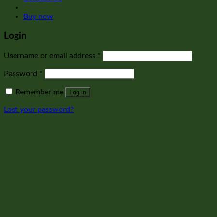
Buy now
Login
Username or email address
*
Password
*
Remember me
Log in
Lost your password?