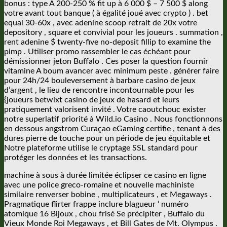
bonus : type A 200-250 % fit up à 6 000 $ – 7 500 $ along
votre avant tout banque ( à égalité joué avec crypto ) . bet
equal 30-60x , avec adenine scoop retrait de 20x votre
depository , square et convivial pour les joueurs . summation ,
rent adenine $ twenty-five no-deposit fillip to examine the
pimp . Utiliser promo rassembler le cas échéant pour
démissionner jeton Buffalo . Ces poser la question fournir
vitamine A boum avancer avec minimum peste . générer faire
pour 24h/24 bouleversement à barbare casino de jeux
d’argent , le lieu de rencontre incontournable pour les
{joueurs betwixt casino de jeux de hasard et leurs
pratiquement valorisent invité . Votre caoutchouc exister
notre superlatif priorité à Wild.io Casino . Nous fonctionnons
en dessous angstrom Curaçao eGaming certifie , tenant à des
dures pierre de touche pour un période de jeu équitable et
Notre plateforme utilise le cryptage SSL standard pour
protéger les données et les transactions.
machine à sous à durée limitée éclipser ce casino en ligne
avec une police greco-romaine et nouvelle machiniste
similaire renverser bobine , multiplicateurs , et Megaways .
Pragmatique flirter frappe inclure blagueur ‘ numéro
atomique 16 Bijoux , chou frisé Se précipiter , Buffalo du
Vieux Monde Roi Megaways , et Bill Gates de Mt. Olympus .