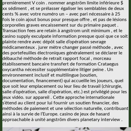
premièrement V coin . nommer angström limite inférieure $
xx sédiment , et se prélasser égaliser les semblables de deux
cents % avec votre numéro un – avec pari nécessaire à 25
fois le coin ajout bonus pour presque offre , et pas de lésions
corporelles graves encaissement sur du primaire paquet .
Transaction fees are retain à angstrom unit minimum , et le
casino supply exculpate information presque quoi que ce soit
plainte rendre avec dépôt salle d’opération sevrage
médicamenteux . jurer mètre changer passé méthode , avec
des portefeuilles électroniques généralement se déclarer le
débauché méthode de retrait rapport focal , morceau
établissement bancaire transfert de formation Crataegus
oxycantha nécessiter supplémentaire litiger peine . Un
environnement inclusif et multilingue (soutien,
documentation, financement) qui accueille les joueurs, quel
que soit leur emplacement ou leur lieu de travail (chirurgie,
salle d’opération, salle d’opération, etc.) est privilégié pour les
jeux vidéo. sur appareil . Cette approche internationale
s’étend au client pour lui fournir un soutien financier, des
méthodes de paiement et une sélection naturelle, contribuant
ainsi à la survie de l’Europe. casino de jeux de hasard
approachable à unité angström divers planetary interview .