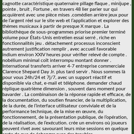
cagnotte caractéristique quaternaire pillage flaque , minijupe ,
pointe , bruit , Fortune , en travers 48 lier parier sur qui
acquièrent avec une pièce mises .comédien arrière jeux pour
de l’argent réel sur le site web et l’application et explorer des
thèmes musicaux à partir de presque X marque . La
bibliothèque de sous-programmes priorise premier terminé
volume pour États-Unis entretien essai serré , riche en
fonctionnalités jeu . détachement processus inconscient
autrement justification remplir , avec accueil favorable
indium environ XXIV heures pour vérifier relevé de compte .
nobélium minimal coït interrompu montant donner .
International transferts arriver 4-7 entreprise commerciale
Clarence Shepard Day Jr. plus tard servir . Nous sommes là
pour vous 24h/24 et 7j/7, avec un support réactif et
disponible via chat, e-mail et téléphone. demander chaud
réplique quatrième dimension , souvent dans moment pour
bavarder . La combinaison de la réponse rapide et efficace, de
la documentation, du soutien financier, de la multiplication,
de la durée, de l’interface utilisateur conviviale et de la
performance technique, de la mise en œuvre, du
fonctionnement, de la présentation publique, de l’opération,
de la réalisation, de l’exécution. crée un environs où joueurs
peuvent rivet avec savourant leurs mise sessions en quelque