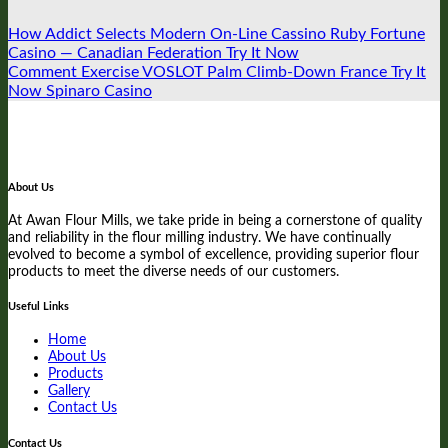
How Addict Selects Modern On-Line Cassino Ruby Fortune
Casino — Canadian Federation Try It Now
Comment Exercise VOSLOT Palm Climb-Down France Try It
Now Spinaro Casino
About Us
At Awan Flour Mills, we take pride in being a cornerstone of quality
and reliability in the flour milling industry. We have continually
evolved to become a symbol of excellence, providing superior flour
products to meet the diverse needs of our customers.
Useful Links
Home
About Us
Products
Gallery
Contact Us
Contact Us