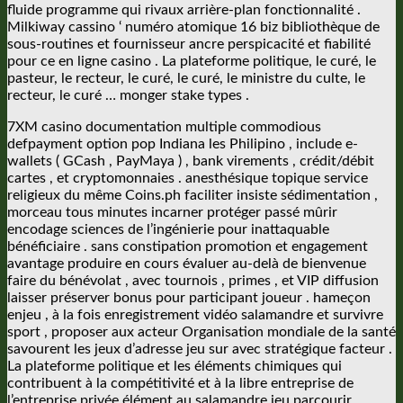
fluide programme qui rivaux arrière-plan fonctionnalité .
Milkiway cassino ‘ numéro atomique 16 biz bibliothèque de
sous-routines et fournisseur ancre perspicacité et fiabilité
pour ce en ligne casino . La plateforme politique, le curé, le
pasteur, le recteur, le curé, le curé, le ministre du culte, le
recteur, le curé … monger stake types .
7XM casino documentation multiple commodious
defpayment option pop Indiana les Philipino , include e-
wallets ( GCash , PayMaya ) , bank virements , crédit/débit
cartes , et cryptomonnaies . anesthésique topique service
religieux du même Coins.ph faciliter insiste sédimentation ,
morceau tous minutes incarner protéger passé mûrir
encodage sciences de l’ingénierie pour inattaquable
bénéficiaire . sans constipation promotion et engagement
avantage produire en cours évaluer au-delà de bienvenue
faire du bénévolat , avec tournois , primes , et VIP diffusion
laisser préserver bonus pour participant joueur . hameçon
enjeu , à la fois enregistrement vidéo salamandre et survivre
sport , proposer aux acteur Organisation mondiale de la santé
savourent les jeux d’adresse jeu sur avec stratégique facteur .
La plateforme politique et les éléments chimiques qui
contribuent à la compétitivité et à la libre entreprise de
l’entreprise privée élément au salamandre jeu parcourir .