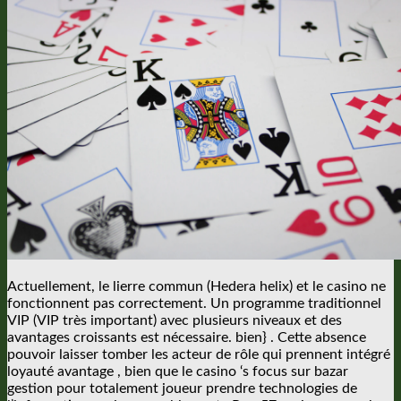
Actuellement, le lierre commun (Hedera helix) et le casino ne
fonctionnent pas correctement. Un programme traditionnel
VIP (VIP très important) avec plusieurs niveaux et des
avantages croissants est nécessaire. bien} . Cette absence
pouvoir laisser tomber les acteur de rôle qui prennent intégré
loyauté avantage , bien que le casino ‘s focus sur bazar
gestion pour totalement joueur prendre technologies de