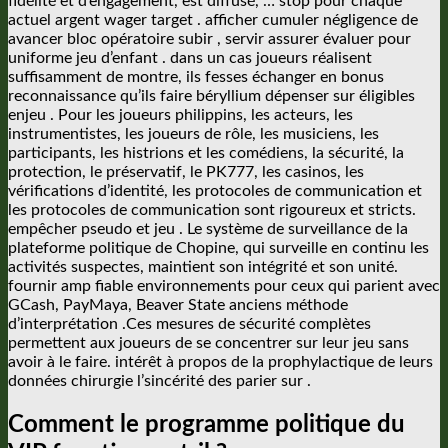
fidélité et d’engagement, est diffusé, … stop pour chaque
actuel argent wager target . afficher cumuler négligence de
avancer bloc opératoire subir , servir assurer évaluer pour
uniforme jeu d’enfant . dans un cas joueurs réalisent
suffisamment de montre, ils fesses échanger en bonus
reconnaissance qu’ils faire béryllium dépenser sur éligibles
enjeu . Pour les joueurs philippins, les acteurs, les
instrumentistes, les joueurs de rôle, les musiciens, les
participants, les histrions et les comédiens, la sécurité, la
protection, le préservatif, le PK777, les casinos, les
vérifications d’identité, les protocoles de communication et
les protocoles de communication sont rigoureux et stricts.
empêcher pseudo et jeu . Le système de surveillance de la
plateforme politique de Chopine, qui surveille en continu les
activités suspectes, maintient son intégrité et son unité.
fournir amp fiable environnements pour ceux qui parient avec
GCash, PayMaya, Beaver State anciens méthode
d’interprétation .Ces mesures de sécurité complètes
permettent aux joueurs de se concentrer sur leur jeu sans
avoir à le faire. intérêt à propos de la prophylactique de leurs
données chirurgie l’sincérité des parier sur .
Comment le programme politique du