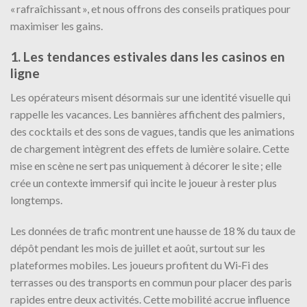
« rafraîchissant », et nous offrons des conseils pratiques pour
maximiser les gains.
1. Les tendances estivales dans les casinos en
ligne
Les opérateurs misent désormais sur une identité visuelle qui
rappelle les vacances. Les bannières affichent des palmiers,
des cocktails et des sons de vagues, tandis que les animations
de chargement intègrent des effets de lumière solaire. Cette
mise en scène ne sert pas uniquement à décorer le site ; elle
crée un contexte immersif qui incite le joueur à rester plus
longtemps.
Les données de trafic montrent une hausse de 18 % du taux de
dépôt pendant les mois de juillet et août, surtout sur les
plateformes mobiles. Les joueurs profitent du Wi‑Fi des
terrasses ou des transports en commun pour placer des paris
rapides entre deux activités. Cette mobilité accrue influence