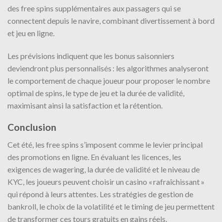
des free spins supplémentaires aux passagers qui se
connectent depuis le navire, combinant divertissement à bord
et jeu en ligne.
Les prévisions indiquent que les bonus saisonniers
deviendront plus personnalisés : les algorithmes analyseront
le comportement de chaque joueur pour proposer le nombre
optimal de spins, le type de jeu et la durée de validité,
maximisant ainsi la satisfaction et la rétention.
Conclusion
Cet été, les free spins s’imposent comme le levier principal
des promotions en ligne. En évaluant les licences, les
exigences de wagering, la durée de validité et le niveau de
KYC, les joueurs peuvent choisir un casino « rafraîchissant »
qui répond à leurs attentes. Les stratégies de gestion de
bankroll, le choix de la volatilité et le timing de jeu permettent
de transformer ces tours gratuits en gains réels.