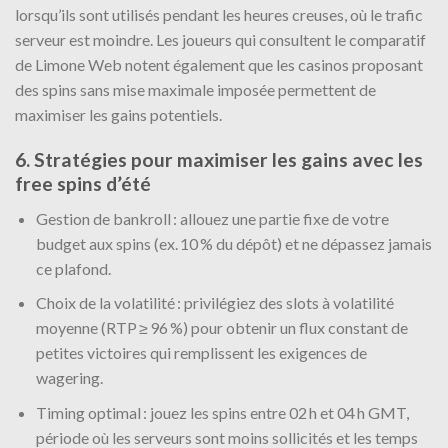
lorsqu’ils sont utilisés pendant les heures creuses, où le trafic
serveur est moindre. Les joueurs qui consultent le comparatif
de Limone Web notent également que les casinos proposant
des spins sans mise maximale imposée permettent de
maximiser les gains potentiels.
6. Stratégies pour maximiser les gains avec les
free spins d’été
Gestion de bankroll : allouez une partie fixe de votre
budget aux spins (ex. 10 % du dépôt) et ne dépassez jamais
ce plafond.
Choix de la volatilité : privilégiez des slots à volatilité
moyenne (RTP ≥ 96 %) pour obtenir un flux constant de
petites victoires qui remplissent les exigences de
wagering.
Timing optimal : jouez les spins entre 02 h et 04 h GMT,
période où les serveurs sont moins sollicités et les temps