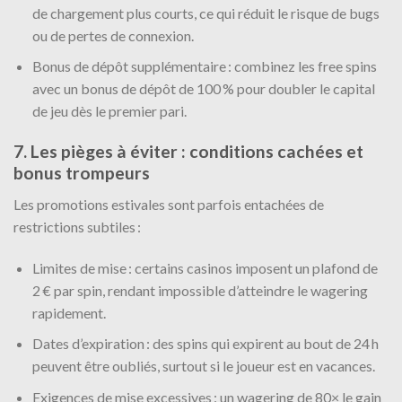
de chargement plus courts, ce qui réduit le risque de bugs
ou de pertes de connexion.
Bonus de dépôt supplémentaire : combinez les free spins
avec un bonus de dépôt de 100 % pour doubler le capital
de jeu dès le premier pari.
7. Les pièges à éviter : conditions cachées et
bonus trompeurs
Les promotions estivales sont parfois entachées de
restrictions subtiles :
Limites de mise : certains casinos imposent un plafond de
2 € par spin, rendant impossible d’atteindre le wagering
rapidement.
Dates d’expiration : des spins qui expirent au bout de 24 h
peuvent être oubliés, surtout si le joueur est en vacances.
Exigences de mise excessives : un wagering de 80× le gain