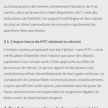
La transparence des termes, notamment l’absence de frais
cachés, ainsi qu’un service client disponible 24/7, sont des
indicateurs de fiabilité. Un support multilingue et des canaux
de chat en direct permettent de résoudre rapidement les
questions liées aux bonus.
3.1. L’importance du KYC minimal ou absent
Certains casinos proposent une inscription « sans KYC », où la
vérification d’identité n’est requise que pour des dépôts
supérieurs à un certain seuil. Cette approche accélère le
processus de retrait, ce qui est apprécié des joueurs qui
souhaitent profiter immédiatement de leurs gains estivaux. Le
comparatif de Limone Web recense plusieurs établissements
crypto qui offrent cette option, permettant ainsi de jouer de
façon anonyme tout en respectant les exigences légales de
lutte contre le blanchiment d’argent.