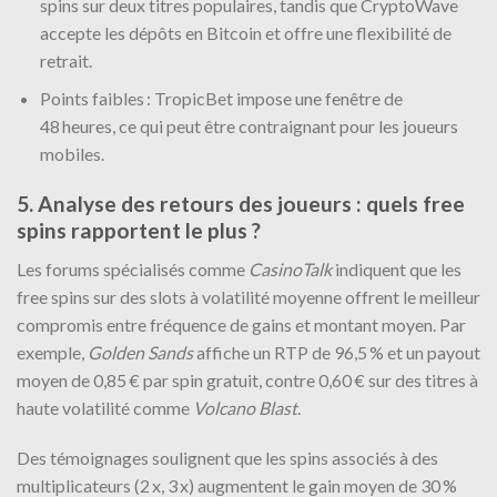
spins sur deux titres populaires, tandis que CryptoWave
accepte les dépôts en Bitcoin et offre une flexibilité de
retrait.
Points faibles : TropicBet impose une fenêtre de
48 heures, ce qui peut être contraignant pour les joueurs
mobiles.
5. Analyse des retours des joueurs : quels free
spins rapportent le plus ?
Les forums spécialisés comme
CasinoTalk
indiquent que les
free spins sur des slots à volatilité moyenne offrent le meilleur
compromis entre fréquence de gains et montant moyen. Par
exemple,
Golden Sands
affiche un RTP de 96,5 % et un payout
moyen de 0,85 € par spin gratuit, contre 0,60 € sur des titres à
haute volatilité comme
Volcano Blast
.
Des témoignages soulignent que les spins associés à des
multiplicateurs (2 x, 3 x) augmentent le gain moyen de 30 %