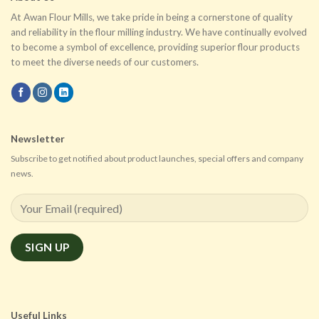
At Awan Flour Mills, we take pride in being a cornerstone of quality
and reliability in the flour milling industry. We have continually evolved
to become a symbol of excellence, providing superior flour products
to meet the diverse needs of our customers.
Newsletter
Subscribe to get notified about product launches, special offers and company
news.
Useful Links