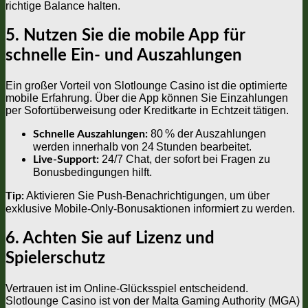
richtige Balance halten.
5. Nutzen Sie die mobile App für
schnelle Ein‑ und Auszahlungen
Ein großer Vorteil von Slotlounge Casino ist die optimierte
mobile Erfahrung. Über die App können Sie Einzahlungen
per Sofortüberweisung oder Kreditkarte in Echtzeit tätigen.
80 % der Auszahlungen
Schnelle Auszahlungen:
werden innerhalb von 24 Stunden bearbeitet.
24/7 Chat, der sofort bei Fragen zu
Live‑Support:
Bonusbedingungen hilft.
Aktivieren Sie Push‑Benachrichtigungen, um über
Tip:
exklusive Mobile‑Only‑Bonusaktionen informiert zu werden.
6. Achten Sie auf Lizenz und
Spielerschutz
Vertrauen ist im Online‑Glücksspiel entscheidend.
Slotlounge Casino ist von der Malta Gaming Authority (MGA)