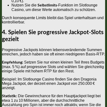
0,10 €).
Nutzen Sie die
‑Funktion im Slotlounge
Selbstlimits
Casino, um diese Werte automatisch zu schützen.
Durch konsequente Limits bleibt das Spiel unterhaltsam und
kontrollierbar.
4. Spielen Sie progressive Jackpot‑Slots
gezielt
Progressive Jackpots können lebensverändernde Summen
erreichen, jedoch haben sie oft einen niedrigeren Basis‑RTP.
Setzen Sie nur einen kleinen Teil Ihres Budgets
Empfehlung:
(max. 5 %) auf progressive Slots und wählen Sie gleichzeitig
einige Spiele mit hohem RTP für den Rest.
Beispiel: Im Slotlounge Casino finden Sie den Dragonia
Mega Jackpot, der derzeit einen Jackpot von 250.000 €
anzeigt.
Die Gewinnchance für den Hauptjackpot liegt bei
Statistik:
etwa 1 zu 10 Millionen, aber die durchschnittliche
Auszahlung pro Spin ist immer noch attraktiv, wenn Sie die