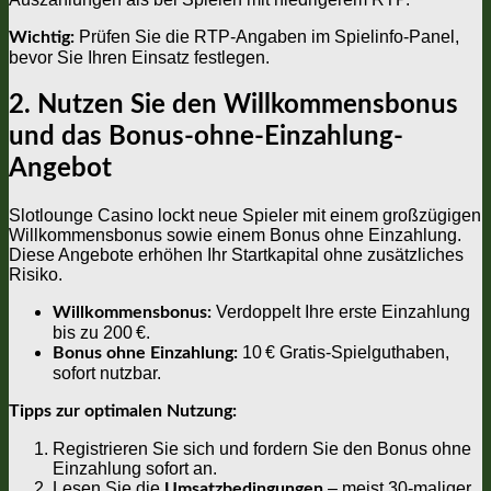
Prüfen Sie die RTP‑Angaben im Spielinfo‑Panel,
Wichtig:
bevor Sie Ihren Einsatz festlegen.
2. Nutzen Sie den Willkommensbonus
und das Bonus‑ohne‑Einzahlung-
Angebot
Slotlounge Casino lockt neue Spieler mit einem großzügigen
Willkommensbonus sowie einem Bonus ohne Einzahlung.
Diese Angebote erhöhen Ihr Startkapital ohne zusätzliches
Risiko.
Verdoppelt Ihre erste Einzahlung
Willkommensbonus:
bis zu 200 €.
10 € Gratis‑Spielguthaben,
Bonus ohne Einzahlung:
sofort nutzbar.
Tipps zur optimalen Nutzung:
Registrieren Sie sich und fordern Sie den Bonus ohne
Einzahlung sofort an.
Lesen Sie die
– meist 30‑maliger
Umsatzbedingungen