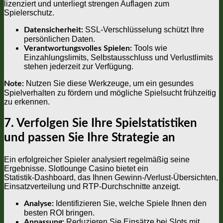
lizenziert und unterliegt strengen Auflagen zum
Spielerschutz.
SSL‑Verschlüsselung schützt Ihre
Datensicherheit:
persönlichen Daten.
Tools wie
Verantwortungsvolles Spielen:
Einzahlungslimits, Selbstausschluss und Verlustlimits
stehen jederzeit zur Verfügung.
Nutzen Sie diese Werkzeuge, um ein gesundes
Note:
Spielverhalten zu fördern und mögliche Spielsucht frühzeitig
zu erkennen.
7. Verfolgen Sie Ihre Spielstatistiken
und passen Sie Ihre Strategie an
Ein erfolgreicher Spieler analysiert regelmäßig seine
Ergebnisse. Slotlounge Casino bietet ein
Statistik‑Dashboard, das Ihnen Gewinn‑/Verlust‑Übersichten,
Einsatzverteilung und RTP‑Durchschnitte anzeigt.
Identifizieren Sie, welche Spiele Ihnen den
Analyse:
besten ROI bringen.
Reduzieren Sie Einsätze bei Slots mit
Anpassung: