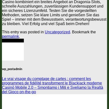
Casino kombiniert ein breites Angebot an Dragonia‑Slots,
schnelle Auszahlungen, zuverlässigen Kundensupport und
ein sicheres Lizenzumfeld. Testen Sie die vorgestellten
Methoden, setzen Sie klare Limits und genießen Sie das
Spiel – immer mit dem Bewusstsein, verantwortungsbewusst
zu bleiben. Viel Erfolg und viel Spaß beim Drehen!
This entry was posted in
Uncategorized
. Bookmark the
permalink
.
wp_postadmin
Le vrai visage du comptage de cartes : comment les
programmes de fidélité transforment le Blackjack moderne
Casinò Mobile 2.0 – Smontiamo i Miti e Sveliamo la Realtà
del Gioco on‑the‑go