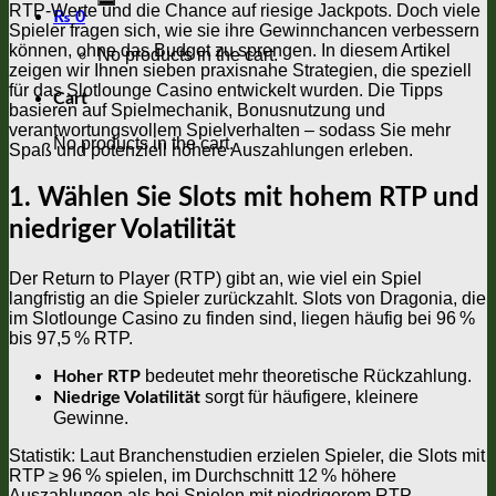
RTP‑Werte und die Chance auf riesige Jackpots. Doch viele
₨
0
Spieler fragen sich, wie sie ihre Gewinnchancen verbessern
können, ohne das Budget zu sprengen. In diesem Artikel
No products in the cart.
zeigen wir Ihnen sieben praxisnahe Strategien, die speziell
für das Slotlounge Casino entwickelt wurden. Die Tipps
Cart
basieren auf Spielmechanik, Bonusnutzung und
verantwortungsvollem Spielverhalten – sodass Sie mehr
No products in the cart.
Spaß und potenziell höhere Auszahlungen erleben.
1. Wählen Sie Slots mit hohem RTP und
niedriger Volatilität
Der Return to Player (RTP) gibt an, wie viel ein Spiel
langfristig an die Spieler zurückzahlt. Slots von Dragonia, die
im Slotlounge Casino zu finden sind, liegen häufig bei 96 %
bis 97,5 % RTP.
bedeutet mehr theoretische Rückzahlung.
Hoher RTP
sorgt für häufigere, kleinere
Niedrige Volatilität
Gewinne.
Statistik: Laut Branchenstudien erzielen Spieler, die Slots mit
RTP ≥ 96 % spielen, im Durchschnitt 12 % höhere
Auszahlungen als bei Spielen mit niedrigerem RTP.