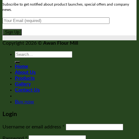
Subscribe to get notified about product launches, special offers and company
news.
Copyright 2026 ©
Awan Flour Mill
Search
for:
Home
About Us
Products
Gallery
Contact Us
Buy now
Login
Username or email address
*
Password
*