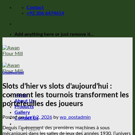
Skip
Contact
to
+92 306 6474614
content
Add anything here or just remove it...
Uncategorized
Slots d’hier vs slots d’aujourd’hui :
comment les tournois transforment les
Home
About Us
portefeuilles des joueurs
Products
Gallery
Posted on
April 2, 2026
by
wp_postadmin
Contact Us
Depuis l’avènement des premières machines à sous
Search
mécaniques dans les salles de jeux des années 1930, l’univers