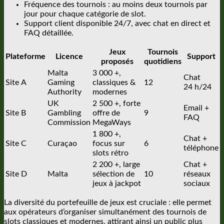
Fréquence des tournois : au moins deux tournois par
jour pour chaque catégorie de slot.
Support client disponible 24/7, avec chat en direct et
FAQ détaillée.
Jeux
Tournois
Plateforme
Licence
Support
proposés
quotidiens
Malta
3 000 +,
Chat
Site A
Gaming
classiques &
12
24 h/24
Authority
modernes
UK
2 500 +, forte
Email +
Site B
Gambling
offre de
9
FAQ
Commission
MegaWays
1 800 +,
Chat +
Site C
Curaçao
focus sur
6
téléphone
slots rétro
2 200 +, large
Chat +
Site D
Malta
sélection de
10
réseaux
jeux à jackpot
sociaux
La diversité du portefeuille de jeux est cruciale : elle permet
aux opérateurs d’organiser simultanément des tournois de
slots classiques et modernes, attirant ainsi un public plus