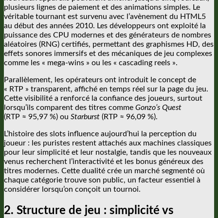
plusieurs lignes de paiement et des animations simples. Le
véritable tournant est survenu avec l’avènement du HTML5
au début des années 2010. Les développeurs ont exploité la
puissance des CPU modernes et des générateurs de nombres
aléatoires (RNG) certifiés, permettant des graphismes HD, des
effets sonores immersifs et des mécaniques de jeu complexes
comme les « mega‑wins » ou les « cascading reels ».
Parallèlement, les opérateurs ont introduit le concept de
« RTP » transparent, affiché en temps réel sur la page du jeu.
Cette visibilité a renforcé la confiance des joueurs, surtout
lorsqu’ils comparent des titres comme
Gonzo’s Quest
(RTP ≈ 95,97 %) ou
Starburst
(RTP ≈ 96,09 %).
L’histoire des slots influence aujourd’hui la perception du
joueur : les puristes restent attachés aux machines classiques
pour leur simplicité et leur nostalgie, tandis que les nouveaux
venus recherchent l’interactivité et les bonus généreux des
titres modernes. Cette dualité crée un marché segmenté où
chaque catégorie trouve son public, un facteur essentiel à
considérer lorsqu’on conçoit un tournoi.
2. Structure de jeu : simplicité vs