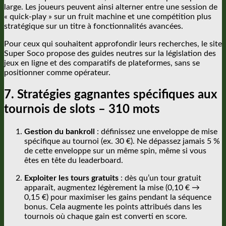
large. Les joueurs peuvent ainsi alterner entre une session de
« quick‑play » sur un fruit machine et une compétition plus
stratégique sur un titre à fonctionnalités avancées.
Pour ceux qui souhaitent approfondir leurs recherches, le site
Super Soco propose des guides neutres sur la législation des
jeux en ligne et des comparatifs de plateformes, sans se
positionner comme opérateur.
7. Stratégies gagnantes spécifiques aux
tournois de slots – 310 mots
Gestion du bankroll
: définissez une enveloppe de mise
spécifique au tournoi (ex. 30 €). Ne dépassez jamais 5 %
de cette enveloppe sur un même spin, même si vous
êtes en tête du leaderboard.
Exploiter les tours gratuits
: dès qu’un tour gratuit
apparaît, augmentez légèrement la mise (0,10 € →
0,15 €) pour maximiser les gains pendant la séquence
bonus. Cela augmente les points attribués dans les
tournois où chaque gain est converti en score.