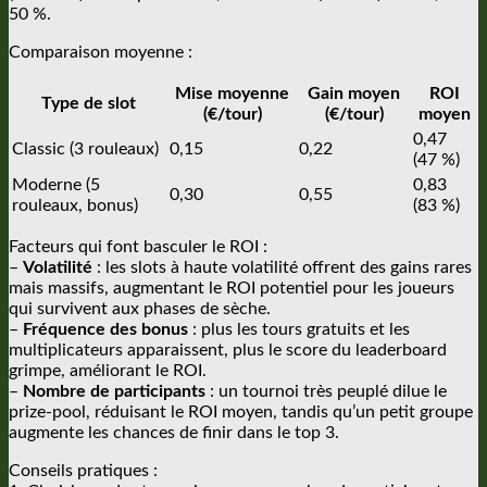
50 %.
Comparaison moyenne :
Mise moyenne
Gain moyen
ROI
Type de slot
(€/tour)
(€/tour)
moyen
0,47
Classic (3 rouleaux)
0,15
0,22
(47 %)
Moderne (5
0,83
0,30
0,55
rouleaux, bonus)
(83 %)
Facteurs qui font basculer le ROI :
–
Volatilité
: les slots à haute volatilité offrent des gains rares
mais massifs, augmentant le ROI potentiel pour les joueurs
qui survivent aux phases de sèche.
–
Fréquence des bonus
: plus les tours gratuits et les
multiplicateurs apparaissent, plus le score du leaderboard
grimpe, améliorant le ROI.
–
Nombre de participants
: un tournoi très peuplé dilue le
prize‑pool, réduisant le ROI moyen, tandis qu’un petit groupe
augmente les chances de finir dans le top 3.
Conseils pratiques :