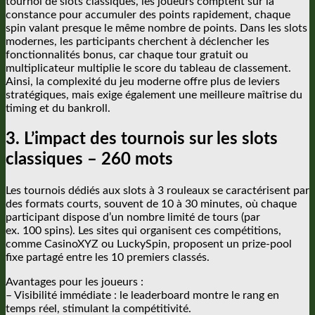
tournoi de slots classiques, les joueurs comptent sur la
constance pour accumuler des points rapidement, chaque
spin valant presque le même nombre de points. Dans les slots
modernes, les participants cherchent à déclencher les
fonctionnalités bonus, car chaque tour gratuit ou
multiplicateur multiplie le score du tableau de classement.
Ainsi, la complexité du jeu moderne offre plus de leviers
stratégiques, mais exige également une meilleure maîtrise du
timing et du bankroll.
3. L’impact des tournois sur les slots
classiques – 260 mots
Les tournois dédiés aux slots à 3 rouleaux se caractérisent par
des formats courts, souvent de 10 à 30 minutes, où chaque
participant dispose d’un nombre limité de tours (par
ex. 100 spins). Les sites qui organisent ces compétitions,
comme CasinoXYZ ou LuckySpin, proposent un prize‑pool
fixe partagé entre les 10 premiers classés.
Avantages pour les joueurs :
– Visibilité immédiate : le leaderboard montre le rang en
temps réel, stimulant la compétitivité.