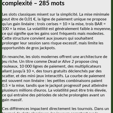
complexité – 285 mots
Les slots classiques misent sur la simplicité. La mise minimale
peut être de 0,01 €, la ligne de paiement unique ne propose
qu’un gain linéaire : trois cerises = 10 × la mise, trois BAR =
100 × la mise. La volatilité est généralement faible à moyenne,
ce qui signifie que les gains sont fréquents mais modestes.
Cette structure convient aux joueurs qui souhaitent
prolonger leur session sans risque excessif, mais limite les
opportunités de gros jackpots.
En revanche, les slots modernes offrent une architecture de
jeu riche. Un titre comme
Dead or Alive 2
propose cinq
rouleaux, 10 000 lignes de paiement, des multiplicateurs
allant jusqu’à 10 ×, des tours gratuits déclenchés par des
scatter, et des mini‑jeux interactifs. La courbe de paiement
est souvent non linéaire : les petites combinaisons paient
0,5 × la mise, tandis que le jackpot progressif peut atteindre
plusieurs millions d’euros. La volatilité peut être très élevée,
ce qui entraîne des périodes de sèche prolongées avant un
gain massif.
Ces différences impactent directement les tournois. Dans un