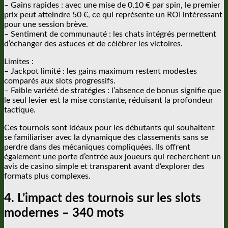
– Gains rapides : avec une mise de 0,10 € par spin, le premier
prix peut atteindre 50 €, ce qui représente un ROI intéressant
pour une session brève.
– Sentiment de communauté : les chats intégrés permettent
d’échanger des astuces et de célébrer les victoires.
Limites :
– Jackpot limité : les gains maximum restent modestes
comparés aux slots progressifs.
– Faible variété de stratégies : l’absence de bonus signifie que
le seul levier est la mise constante, réduisant la profondeur
tactique.
Ces tournois sont idéaux pour les débutants qui souhaitent
se familiariser avec la dynamique des classements sans se
perdre dans des mécaniques compliquées. Ils offrent
également une porte d’entrée aux joueurs qui recherchent un
avis de casino simple et transparent avant d’explorer des
formats plus complexes.
4. L’impact des tournois sur les slots
modernes – 340 mots