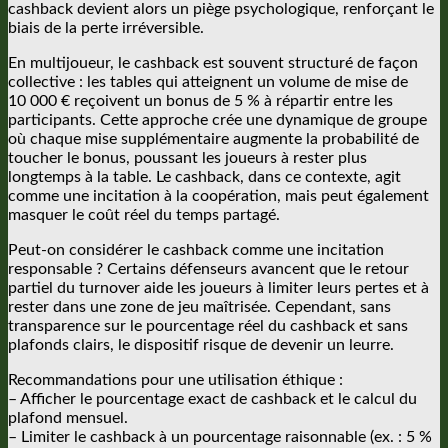
cashback devient alors un piège psychologique, renforçant le
biais de la perte irréversible.
En multijoueur, le cashback est souvent structuré de façon
collective : les tables qui atteignent un volume de mise de
10 000 € reçoivent un bonus de 5 % à répartir entre les
participants. Cette approche crée une dynamique de groupe
où chaque mise supplémentaire augmente la probabilité de
toucher le bonus, poussant les joueurs à rester plus
longtemps à la table. Le cashback, dans ce contexte, agit
comme une incitation à la coopération, mais peut également
masquer le coût réel du temps partagé.
Peut‑on considérer le cashback comme une incitation
responsable ? Certains défenseurs avancent que le retour
partiel du turnover aide les joueurs à limiter leurs pertes et à
rester dans une zone de jeu maîtrisée. Cependant, sans
transparence sur le pourcentage réel du cashback et sans
plafonds clairs, le dispositif risque de devenir un leurre.
Recommandations pour une utilisation éthique :
– Afficher le pourcentage exact de cashback et le calcul du
plafond mensuel.
– Limiter le cashback à un pourcentage raisonnable (ex. : 5 %