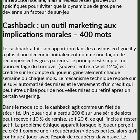
l’interaction sociale, mais il nécessite des garde‑fous
spécifiques pour éviter que la dynamique de groupe ne
devienne un facteur de sur‑jeu.
Cashback : un outil marketing aux
implications morales – 400 mots
Le cashback a fait son apparition dans les casinos en ligne il y
a plus d’une décennie, initialement comme une façon de
récompenser les gros parieurs. Le principe est simple : un
pourcentage du turnover (souvent entre 5 % et 12 %) est
crédité sur le compte du joueur, généralement chaque
semaine ou chaque mois. Le mécanisme technique repose sur
le suivi automatisé des mises et le versement d’un crédit qui
peut être utilisé pour de nouvelles mises ou retiré après un
certain wagering.
Dans le mode solo, le cashback agit comme un filet de
sécurité. Un joueur qui a perdu 200 € sur une série de slots
peut recevoir 10 % de remise, soit 20 €, ce qui l’incite à rester
actif. Le problème éthique apparaît lorsque le joueur perçoit
ce crédit comme une « récupération » de ses pertes, alors qu’il
continue à jouer avec l’espoir de récupérer davantage. Le