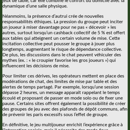
jeux de table, car elle combine le confort du domicile avec la
dynamique d’une salle physique.
Néanmoins, la présence d’autrui crée de nouvelles
responsabilités éthiques. La pression du groupe peut inciter
un joueur à miser davantage pour ne pas « décevoir » les
autres, surtout lorsqu’un cashback collectif de 5 % est offert
aux tables qui atteignent un certain volume de mise. Cette
incitation collective peut pousser le groupe à jouer plus
longtemps, augmentant le risque de dépendance collective.
De plus, les discussions dans le chat peuvent véhiculer des
mythes (ex. : « le croupier favorise les gros joueurs ») qui
influencent les décisions de mise.
Pour limiter ces dérives, les opérateurs mettent en place des
modérations de chat, des limites de mise par table et des
alertes de temps partagé. Par exemple, lorsqu’une session
dépasse 2 heures, un message apparaît rappelant le temps
écoulé et proposant de passer en mode solo ou de fixer une
pause. Certains sites offrent également la possibilité de créer
des groupes de jeu avec des plafonds de dépôt communs, afin
de prévenir les paris excessifs sous l’effet de groupe.
En définitive, le jeu multijoueur enrichit l’expérience grâce à