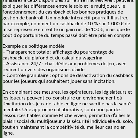
similaires à ceux disponibles sur le site Michelvivien, peuvent
expliquer les différences entre le solo et le multijoueur, le
fonctionnement du cashback et les bonnes pratiques de
gestion de bankroll. Un module interactif pourrait illustrer,
par exemple, comment un cashback de 10 % sur 1 000 € de
mise représente en réalité un gain net de 100 €, mais que le
coût d’opportunité du temps passé doit être pris en compte.
Exemple de politique modèle
– Transparence totale : affichage du pourcentage de
cashback, du plafond et du calcul du wagering.
– Assistance 24/7 : chat dédié aux problèmes de jeu, avec
redirection vers des organismes d’aide.
– Contrôle granulaire : options de désactivation du cashback
pour les joueurs qui souhaitent jouer sans incitation.
En combinant ces mesures, les opérateurs, les législateurs et
les joueurs peuvent co‑construire un environnement où
l’excitation des jeux de table en ligne ne sacrifie pas la santé
mentale. Une approche collaborative, soutenue par des
ressources fiables comme Michelvivien, permettra d’allier le
plaisir social du multijoueur à la sécurité individuelle du solo,
tout en maintenant la compétitivité du meilleur casino en
ligne.