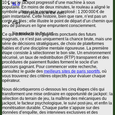
10 € sur le jackpot progressif d’une machine à sous
₨
0
populaire. En moins de deux minutes, le rouleau a aligné le
symbole ultime et le compteur a explosé : 1 200 000 € de
No products in the cart.
gain instantané. Cette histoire, bien que rare, n’est pas un
conte de fées ; elle illustre le point de départ d’un chemin que
Cart
peu de parieurs en ligne empruntent consciemment.
No products in the cart.
Ce qui différencie les gagnants ponctuels des futurs
magnats, ce n’est pas uniquement la chance brute, mais une
série de décisions stratégiques, de choix de plateformes
fiables et d’une discipline mentale rigoureuse. La première
étape consiste à sélectionner le bon site. Un environnement
sécurisé, un taux de redistribution (RTP) transparent et des
procédures de paiement fluides forment le socle d’un
parcours gagnant. Pour commencer votre recherche,
consultez le guide des
meilleurs sites de paris sportifs
, où
vous trouverez des critères objectifs pour évaluer chaque
opérateur.
Nous décortiquerons ci‑dessous les cinq étapes clés qui
transforment une mise ordinaire en opportunité de jackpot : la
sélection du terrain de jeu, la maîtrise des mécaniques du
jackpot, le facteur psychologique, le suivi post‑jeu, et enfin la
monétisation durable. Chaque partie s’appuie sur des
données d’enquête, des interviews exclusives et des