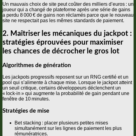
Un mauvais choix de site peut coûter des milliers d’euros : un
joueur qui a changé de plateforme après une série de gains
a perdu 8 000 € de gains non réclamés parce que le nouveau
site ne respectait pas les mêmes standards de paiement.
2. Maîtriser les mécaniques du jackpot :
stratégies éprouvées pour maximiser
les chances de décrocher le gros lot
Algorithmes de génération
Les jackpots progressifs reposent sur un RNG certifié et un
pool qui s’alimente à chaque mise. Lorsque le jackpot atteint
un seuil critique, certains développeurs déclenchent un
« lock‑in » qui augmente la probabilité de gain pendant une
fenêtre de 10 minutes.
Stratégies de mise
Bet stacking : placer plusieurs petites mises
simultanément sur les lignes de paiement les plus
rémunératrices.