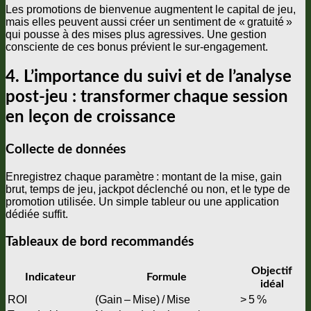
Les promotions de bienvenue augmentent le capital de jeu,
mais elles peuvent aussi créer un sentiment de « gratuité »
qui pousse à des mises plus agressives. Une gestion
consciente de ces bonus prévient le sur‑engagement.
4. L’importance du suivi et de l’analyse
post‑jeu : transformer chaque session
en leçon de croissance
Collecte de données
Enregistrez chaque paramètre : montant de la mise, gain
brut, temps de jeu, jackpot déclenché ou non, et le type de
promotion utilisée. Un simple tableur ou une application
dédiée suffit.
Tableaux de bord recommandés
Objectif
Indicateur
Formule
idéal
ROI
(Gain – Mise) / Mise
> 5 %