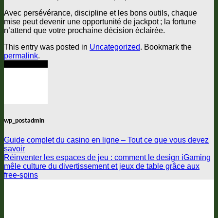
Avec persévérance, discipline et les bons outils, chaque
mise peut devenir une opportunité de jackpot ; la fortune
n’attend que votre prochaine décision éclairée.
This entry was posted in
Uncategorized
. Bookmark the
permalink
.
wp_postadmin
Guide complet du casino en ligne – Tout ce que vous devez
savoir
Réinventer les espaces de jeu : comment le design iGaming
mêle culture du divertissement et jeux de table grâce aux
free‑spins