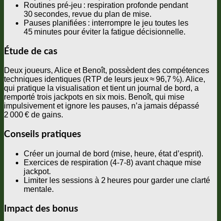
Routines pré‑jeu : respiration profonde pendant
30 secondes, revue du plan de mise.
Pauses planifiées : interrompre le jeu toutes les
45 minutes pour éviter la fatigue décisionnelle.
Étude de cas
Deux joueurs, Alice et Benoît, possèdent des compétences
techniques identiques (RTP de leurs jeux ≈ 96,7 %). Alice,
qui pratique la visualisation et tient un journal de bord, a
remporté trois jackpots en six mois. Benoît, qui mise
impulsivement et ignore les pauses, n’a jamais dépassé
2 000 € de gains.
Conseils pratiques
Créer un journal de bord (mise, heure, état d’esprit).
Exercices de respiration (4‑7‑8) avant chaque mise
jackpot.
Limiter les sessions à 2 heures pour garder une clarté
mentale.
Impact des bonus