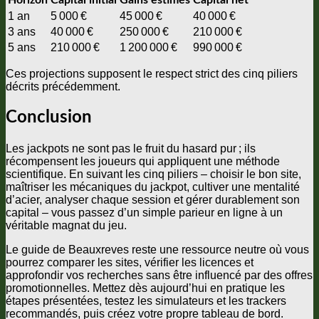
1 an
5 000 €
45 000 €
40 000 €
3 ans
40 000 €
250 000 €
210 000 €
5 ans
210 000 €
1 200 000 €
990 000 €
Ces projections supposent le respect strict des cinq piliers
décrits précédemment.
Conclusion
Les jackpots ne sont pas le fruit du hasard pur ; ils
récompensent les joueurs qui appliquent une méthode
scientifique. En suivant les cinq piliers – choisir le bon site,
maîtriser les mécaniques du jackpot, cultiver une mentalité
d’acier, analyser chaque session et gérer durablement son
capital – vous passez d’un simple parieur en ligne à un
véritable magnat du jeu.
Le guide de Beauxreves reste une ressource neutre où vous
pourrez comparer les sites, vérifier les licences et
approfondir vos recherches sans être influencé par des offres
promotionnelles. Mettez dès aujourd’hui en pratique les
étapes présentées, testez les simulateurs et les trackers
recommandés, puis créez votre propre tableau de bord.