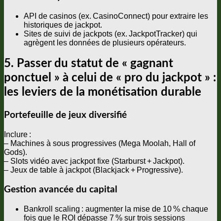
API de casinos (ex. CasinoConnect) pour extraire les
historiques de jackpot.
Sites de suivi de jackpots (ex. JackpotTracker) qui
agrègent les données de plusieurs opérateurs.
5. Passer du statut de « gagnant
ponctuel » à celui de « pro du jackpot » :
les leviers de la monétisation durable
Portefeuille de jeux diversifié
Inclure :
– Machines à sous progressives (Mega Moolah, Hall of
Gods).
– Slots vidéo avec jackpot fixe (Starburst + Jackpot).
– Jeux de table à jackpot (Blackjack + Progressive).
Gestion avancée du capital
Bankroll scaling : augmenter la mise de 10 % chaque
fois que le ROI dépasse 7 % sur trois sessions