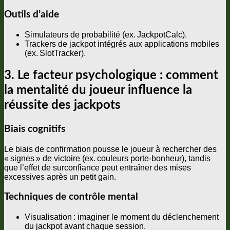
Outils d’aide
Simulateurs de probabilité (ex. JackpotCalc).
Trackers de jackpot intégrés aux applications mobiles
(ex. SlotTracker).
3. Le facteur psychologique : comment
la mentalité du joueur influence la
réussite des jackpots
Biais cognitifs
Le biais de confirmation pousse le joueur à rechercher des
« signes » de victoire (ex. couleurs porte‑bonheur), tandis
que l’effet de surconfiance peut entraîner des mises
excessives après un petit gain.
Techniques de contrôle mental
Visualisation : imaginer le moment du déclenchement
du jackpot avant chaque session.