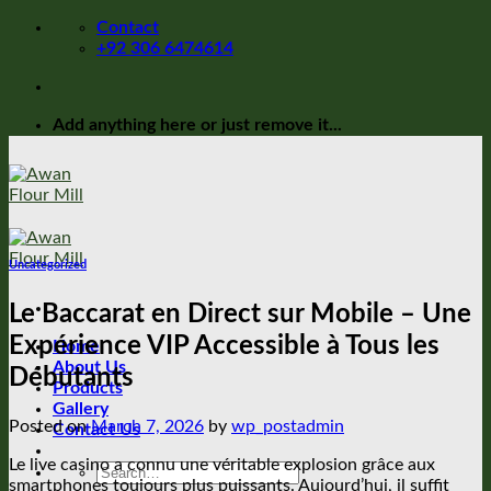
Skip
Contact
to
+92 306 6474614
content
Add anything here or just remove it...
Uncategorized
Le Baccarat en Direct sur Mobile – Une
Expérience VIP Accessible à Tous les
Home
About Us
Débutants
Products
Gallery
Posted on
March 7, 2026
by
wp_postadmin
Contact Us
Le live casino a connu une véritable explosion grâce aux
Search
smartphones toujours plus puissants. Aujourd’hui, il suffit