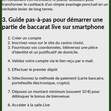
transformer le cashback d’un simple avantage ponctuel en un
véritable levier de long terme.
3. Guide pas‑à‑pas pour démarrer une
partie de baccarat live sur smartphone
Créer un compte
Inscrivez‑vous sur le site du casino choisi.
Fournissez vos coordonnées, téléversez une pièce
d’identité et un justificatif de domicile.
Validez votre compte via le lien reçu par e‑mail.
Effectuer le premier dépôt
Sélectionnez la méthode de paiement (carte bancaire,
portefeuille électronique, crypto).
Déposez un montant minimum (souvent 10 €) pour
débloquer le bonus de bienvenue.
Accéder à la salle Live