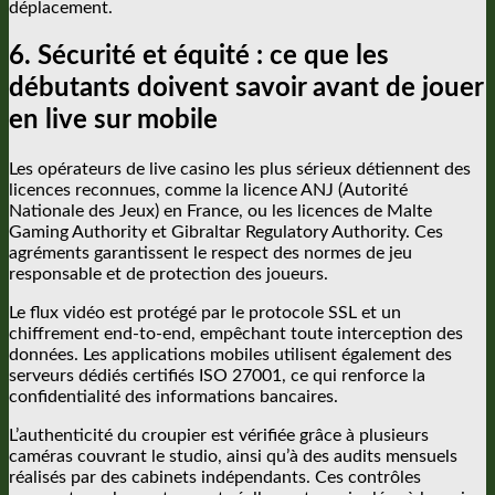
déplacement.
6. Sécurité et équité : ce que les
débutants doivent savoir avant de jouer
en live sur mobile
Les opérateurs de live casino les plus sérieux détiennent des
licences reconnues, comme la licence ANJ (Autorité
Nationale des Jeux) en France, ou les licences de Malte
Gaming Authority et Gibraltar Regulatory Authority. Ces
agréments garantissent le respect des normes de jeu
responsable et de protection des joueurs.
Le flux vidéo est protégé par le protocole SSL et un
chiffrement end‑to‑end, empêchant toute interception des
données. Les applications mobiles utilisent également des
serveurs dédiés certifiés ISO 27001, ce qui renforce la
confidentialité des informations bancaires.
L’authenticité du croupier est vérifiée grâce à plusieurs
caméras couvrant le studio, ainsi qu’à des audits mensuels
réalisés par des cabinets indépendants. Ces contrôles