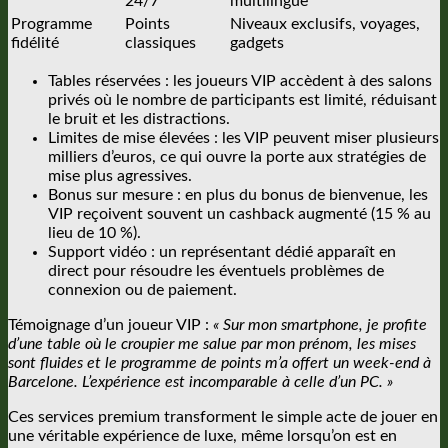
24/7
multilingue
Programme
Points
Niveaux exclusifs, voyages,
fidélité
classiques
gadgets
Tables réservées : les joueurs VIP accèdent à des salons
privés où le nombre de participants est limité, réduisant
le bruit et les distractions.
Limites de mise élevées : les VIP peuvent miser plusieurs
milliers d’euros, ce qui ouvre la porte aux stratégies de
mise plus agressives.
Bonus sur mesure : en plus du bonus de bienvenue, les
VIP reçoivent souvent un cashback augmenté (15 % au
lieu de 10 %).
Support vidéo : un représentant dédié apparaît en
direct pour résoudre les éventuels problèmes de
connexion ou de paiement.
Témoignage d’un joueur VIP :
« Sur mon smartphone, je profite
d’une table où le croupier me salue par mon prénom, les mises
sont fluides et le programme de points m’a offert un week‑end à
Barcelone. L’expérience est incomparable à celle d’un PC. »
Ces services premium transforment le simple acte de jouer en
une véritable expérience de luxe, même lorsqu’on est en