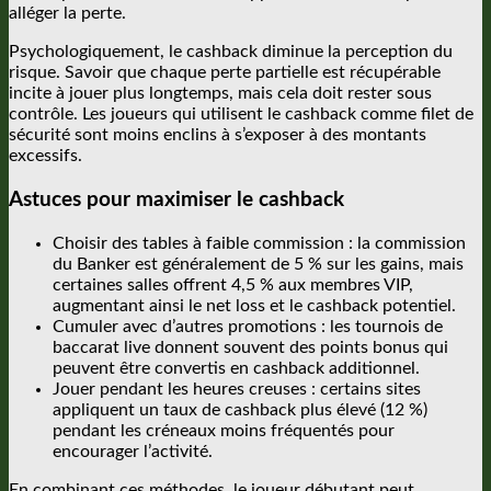
alléger la perte.
Psychologiquement, le cashback diminue la perception du
risque. Savoir que chaque perte partielle est récupérable
incite à jouer plus longtemps, mais cela doit rester sous
contrôle. Les joueurs qui utilisent le cashback comme filet de
sécurité sont moins enclins à s’exposer à des montants
excessifs.
Astuces pour maximiser le cashback
Choisir des tables à faible commission : la commission
du Banker est généralement de 5 % sur les gains, mais
certaines salles offrent 4,5 % aux membres VIP,
augmentant ainsi le net loss et le cashback potentiel.
Cumuler avec d’autres promotions : les tournois de
baccarat live donnent souvent des points bonus qui
peuvent être convertis en cashback additionnel.
Jouer pendant les heures creuses : certains sites
appliquent un taux de cashback plus élevé (12 %)
pendant les créneaux moins fréquentés pour
encourager l’activité.
En combinant ces méthodes, le joueur débutant peut