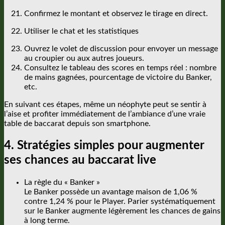
Confirmez le montant et observez le tirage en direct.
Utiliser le chat et les statistiques
Ouvrez le volet de discussion pour envoyer un message
au croupier ou aux autres joueurs.
Consultez le tableau des scores en temps réel : nombre
de mains gagnées, pourcentage de victoire du Banker,
etc.
En suivant ces étapes, même un néophyte peut se sentir à
l’aise et profiter immédiatement de l’ambiance d’une vraie
table de baccarat depuis son smartphone.
4. Stratégies simples pour augmenter
ses chances au baccarat live
La règle du « Banker »
Le Banker possède un avantage maison de 1,06 %
contre 1,24 % pour le Player. Parier systématiquement
sur le Banker augmente légèrement les chances de gains
à long terme.