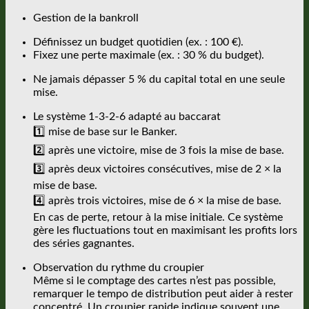
Gestion de la bankroll
Définissez un budget quotidien (ex. : 100 €).
Fixez une perte maximale (ex. : 30 % du budget).
Ne jamais dépasser 5 % du capital total en une seule
mise.
Le système 1‑3‑2‑6 adapté au baccarat
1️⃣ mise de base sur le Banker.
2️⃣ après une victoire, mise de 3 fois la mise de base.
3️⃣ après deux victoires consécutives, mise de 2 × la
mise de base.
4️⃣ après trois victoires, mise de 6 × la mise de base.
En cas de perte, retour à la mise initiale. Ce système
gère les fluctuations tout en maximisant les profits lors
des séries gagnantes.
Observation du rythme du croupier
Même si le comptage des cartes n’est pas possible,
remarquer le tempo de distribution peut aider à rester
concentré. Un croupier rapide indique souvent une