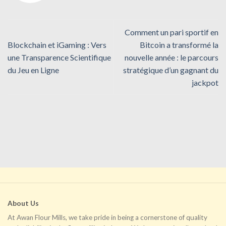
Comment un pari sportif en
Blockchain et iGaming : Vers
Bitcoin a transformé la
une Transparence Scientifique
nouvelle année : le parcours
du Jeu en Ligne
stratégique d’un gagnant du
jackpot
About Us
At Awan Flour Mills, we take pride in being a cornerstone of quality