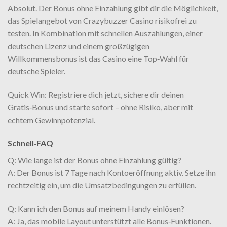
Absolut. Der Bonus ohne Einzahlung gibt dir die Möglichkeit,
das Spielangebot von Crazybuzzer Casino risikofrei zu
testen. In Kombination mit schnellen Auszahlungen, einer
deutschen Lizenz und einem großzügigen
Willkommensbonus ist das Casino eine Top‑Wahl für
deutsche Spieler.
Quick Win: Registriere dich jetzt, sichere dir deinen
Gratis‑Bonus und starte sofort – ohne Risiko, aber mit
echtem Gewinnpotenzial.
Schnell‑FAQ
Q: Wie lange ist der Bonus ohne Einzahlung gültig?
A: Der Bonus ist 7 Tage nach Kontoeröffnung aktiv. Setze ihn
rechtzeitig ein, um die Umsatzbedingungen zu erfüllen.
Q: Kann ich den Bonus auf meinem Handy einlösen?
A: Ja, das mobile Layout unterstützt alle Bonus‑Funktionen.