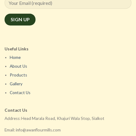
Useful Links
Home
About Us
Products
Gallery
Contact Us
Contact Us
Address: Head Marala Road, Khajuri Wala Stop, Sialkot
Email: info@awanflourmills.com