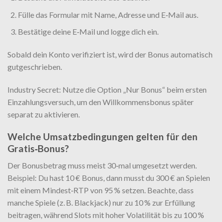
Fülle das Formular mit Name, Adresse und E‑Mail aus.
Bestätige deine E‑Mail und logge dich ein.
Sobald dein Konto verifiziert ist, wird der Bonus automatisch
gutgeschrieben.
Industry Secret: Nutze die Option „Nur Bonus“ beim ersten
Einzahlungsversuch, um den Willkommensbonus später
separat zu aktivieren.
Welche Umsatzbedingungen gelten für den
Gratis‑Bonus?
Der Bonusbetrag muss meist 30‑mal umgesetzt werden.
Beispiel: Du hast 10 € Bonus, dann musst du 300 € an Spielen
mit einem Mindest‑RTP von 95 % setzen. Beachte, dass
manche Spiele (z. B. Blackjack) nur zu 10 % zur Erfüllung
beitragen, während Slots mit hoher Volatilität bis zu 100 %