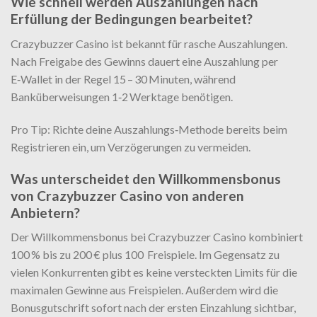
Wie schnell werden Auszahlungen nach
Erfüllung der Bedingungen bearbeitet?
Crazybuzzer Casino ist bekannt für rasche Auszahlungen.
Nach Freigabe des Gewinns dauert eine Auszahlung per
E‑Wallet in der Regel 15 – 30 Minuten, während
Banküberweisungen 1‑2 Werktage benötigen.
Pro Tip: Richte deine Auszahlungs‑Methode bereits beim
Registrieren ein, um Verzögerungen zu vermeiden.
Was unterscheidet den Willkommensbonus
von Crazybuzzer Casino von anderen
Anbietern?
Der Willkommensbonus bei Crazybuzzer Casino kombiniert
100 % bis zu 200 € plus 100 Freispiele. Im Gegensatz zu
vielen Konkurrenten gibt es keine versteckten Limits für die
maximalen Gewinne aus Freispielen. Außerdem wird die
Bonusgutschrift sofort nach der ersten Einzahlung sichtbar,