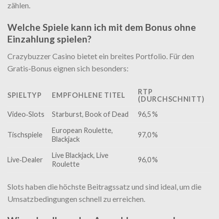
zählen.
Welche Spiele kann ich mit dem Bonus ohne
Einzahlung spielen?
Crazybuzzer Casino bietet ein breites Portfolio. Für den
Gratis‑Bonus eignen sich besonders:
RTP
SPIELTYP
EMPFOHLENE TITEL
(DURCHSCHNITT)
Video‑Slots
Starburst, Book of Dead
96,5 %
European Roulette,
Tischspiele
97,0 %
Blackjack
Live Blackjack, Live
Live‑Dealer
96,0 %
Roulette
Slots haben die höchste Beitragssatz und sind ideal, um die
Umsatzbedingungen schnell zu erreichen.