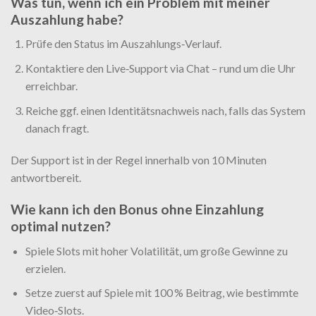
Was tun, wenn ich ein Problem mit meiner
Auszahlung habe?
Prüfe den Status im Auszahlungs‑Verlauf.
Kontaktiere den Live‑Support via Chat – rund um die Uhr
erreichbar.
Reiche ggf. einen Identitätsnachweis nach, falls das System
danach fragt.
Der Support ist in der Regel innerhalb von 10 Minuten
antwortbereit.
Wie kann ich den Bonus ohne Einzahlung
optimal nutzen?
Spiele Slots mit hoher Volatilität, um große Gewinne zu
erzielen.
Setze zuerst auf Spiele mit 100 % Beitrag, wie bestimmte
Video‑Slots.