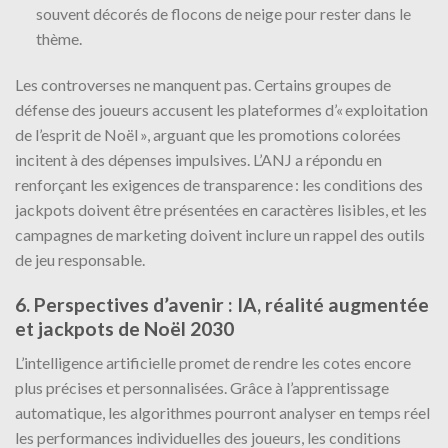
souvent décorés de flocons de neige pour rester dans le
thème.
Les controverses ne manquent pas. Certains groupes de
défense des joueurs accusent les plateformes d’« exploitation
de l’esprit de Noël », arguant que les promotions colorées
incitent à des dépenses impulsives. L’ANJ a répondu en
renforçant les exigences de transparence : les conditions des
jackpots doivent être présentées en caractères lisibles, et les
campagnes de marketing doivent inclure un rappel des outils
de jeu responsable.
6. Perspectives d’avenir : IA, réalité augmentée
et jackpots de Noël 2030
L’intelligence artificielle promet de rendre les cotes encore
plus précises et personnalisées. Grâce à l’apprentissage
automatique, les algorithmes pourront analyser en temps réel
les performances individuelles des joueurs, les conditions