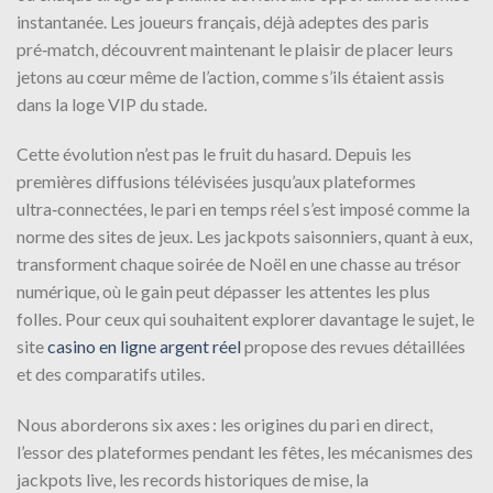
instantanée. Les joueurs français, déjà adeptes des paris
pré‑match, découvrent maintenant le plaisir de placer leurs
jetons au cœur même de l’action, comme s’ils étaient assis
dans la loge VIP du stade.
Cette évolution n’est pas le fruit du hasard. Depuis les
premières diffusions télévisées jusqu’aux plateformes
ultra‑connectées, le pari en temps réel s’est imposé comme la
norme des sites de jeux. Les jackpots saisonniers, quant à eux,
transforment chaque soirée de Noël en une chasse au trésor
numérique, où le gain peut dépasser les attentes les plus
folles. Pour ceux qui souhaitent explorer davantage le sujet, le
site
casino en ligne argent réel
propose des revues détaillées
et des comparatifs utiles.
Nous aborderons six axes : les origines du pari en direct,
l’essor des plateformes pendant les fêtes, les mécanismes des
jackpots live, les records historiques de mise, la