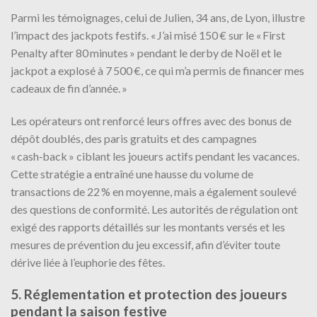
Parmi les témoignages, celui de Julien, 34 ans, de Lyon, illustre
l’impact des jackpots festifs. « J’ai misé 150 € sur le « First
Penalty after 80 minutes » pendant le derby de Noël et le
jackpot a explosé à 7 500 €, ce qui m’a permis de financer mes
cadeaux de fin d’année. »
Les opérateurs ont renforcé leurs offres avec des bonus de
dépôt doublés, des paris gratuits et des campagnes
« cash‑back » ciblant les joueurs actifs pendant les vacances.
Cette stratégie a entraîné une hausse du volume de
transactions de 22 % en moyenne, mais a également soulevé
des questions de conformité. Les autorités de régulation ont
exigé des rapports détaillés sur les montants versés et les
mesures de prévention du jeu excessif, afin d’éviter toute
dérive liée à l’euphorie des fêtes.
5. Réglementation et protection des joueurs
pendant la saison festive