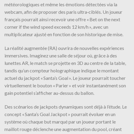
météorologiques et même les émotions détectées via la
webcam, afin de proposer des paris ultra‑ciblés. Un joueur
français pourrait ainsi recevoir une offre « Bet on the next
corner if the wind speed exceeds 12 km/h », avec un
multiplicateur ajusté en fonction de son historique de mise.
La réalité augmentée (RA) ouvrira de nouvelles expériences
immersives. Imaginez une salle de séjour où, grâce à des
lunettes AR, le match se projette en 3D au centre de la table,
tandis qu’un compteur holographique indique le montant
actuel du jackpot « Santa’s Goal ». Le joueur pourrait toucher
virtuellement le bouton « Parier » et voir instantanément son
gain potentiel s’afficher au-dessus du ballon.
Des scénarios de jackpots dynamiques sont déjà à l’étude. Le
concept « Santa’s Goal Jackpot » pourrait évoluer en un
système où chaque but marqué par un joueur portant le
maillot rouge déclenche une augmentation du pool, créant