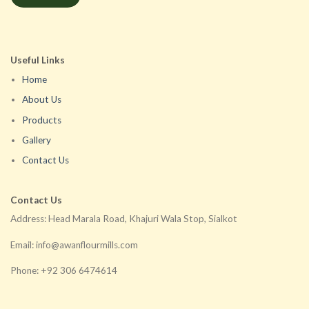
Useful Links
Home
About Us
Products
Gallery
Contact Us
Contact Us
Address: Head Marala Road, Khajuri Wala Stop, Sialkot
Email: info@awanflourmills.com
Phone: +92 306 6474614