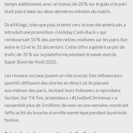
temps additionnel, avec un bonus de 20 % sur le gain si le pari
était placé dans les deux dernières minutes du match.
DraftKings, bien que plus orienté vers le marché américain, a
introduit une promotion « Holiday Cash‑Back » qui
remboursait 10 % des pertes nettes réalisées sur les paris live
entre le 15 et le 31 décembre. Cette offre a généré un pic de
trafic de 35 % sur la plateforme pendant le week‑end du
Super Bowl de Noël 2022.
Les réseaux sociaux jouent un rôle crucial. Des influenceurs
sportifs diffusent des stories en direct où ils placent
eux‑mêmes des paris, incitant leurs followers à reproduire
l’action. Sur TikTok, la tendance « #LiveBetChristmas » a
rassemblé plus de 2 millions de vues en une semaine, montrant
l’efficacité du bouche‑à‑oreille numérique pendant la période
festive.