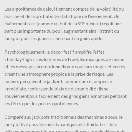
Les algorithmes de calcul tiennent compte de la volatilité du
marché et de la probabilité statistique de l’événement. Un
événement rare (comme un but de la 90ᵉ minute) reçoit une
part plus importante du pool, augmentant ainsi l’attrait du
jackpot pour les joueurs cherchant un gain rapide.
Psychologiquement, le décor festif amplifie l’effet
« holiday‑high ». Les lumières de Noël, les musiques de saison
et les messages promotionnels aux couleurs rouges et vertes
créent une atmosphère propice à la prise de risque. Les
joueurs perçoivent le jackpot comme une récompense
immédiate, renforçant le biais de disponibilité : ils se
souviennent plus facilement des gros gains annoncés pendant
les fêtes que des pertes quotidiennes.
Comparé aux jackpots traditionnels des machines à sous, le
jackpot live possède une dynamique plus fluide. Les slots
offrent un montant fixe ou progressif, mais le gain dépend du