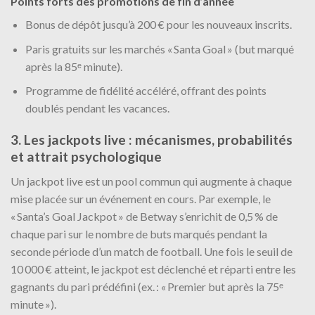
Points forts des promotions de fin d’année
Bonus de dépôt jusqu’à 200 € pour les nouveaux inscrits.
Paris gratuits sur les marchés « Santa Goal » (but marqué
après la 85ᵉ minute).
Programme de fidélité accéléré, offrant des points
doublés pendant les vacances.
3. Les jackpots live : mécanismes, probabilités
et attrait psychologique
Un jackpot live est un pool commun qui augmente à chaque
mise placée sur un événement en cours. Par exemple, le
« Santa’s Goal Jackpot » de Betway s’enrichit de 0,5 % de
chaque pari sur le nombre de buts marqués pendant la
seconde période d’un match de football. Une fois le seuil de
10 000 € atteint, le jackpot est déclenché et réparti entre les
gagnants du pari prédéfini (ex. : « Premier but après la 75ᵉ
minute »).