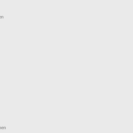
en
nen