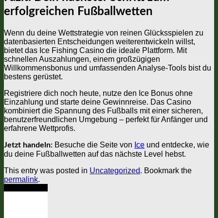
erfolgreichen Fußballwetten
Wenn du deine Wettstrategie von reinen Glücksspielen zu
datenbasierten Entscheidungen weiterentwickeln willst,
bietet das Ice Fishing Casino die ideale Plattform. Mit
schnellen Auszahlungen, einem großzügigen
Willkommensbonus und umfassenden Analyse‑Tools bist du
bestens gerüstet.
Registriere dich noch heute, nutze den Ice Bonus ohne
Einzahlung und starte deine Gewinnreise. Das Casino
kombiniert die Spannung des Fußballs mit einer sicheren,
benutzerfreundlichen Umgebung – perfekt für Anfänger und
erfahrene Wettprofis.
Besuche die Seite von
Ice
und entdecke, wie
Jetzt handeln:
du deine Fußballwetten auf das nächste Level hebst.
This entry was posted in
Uncategorized
. Bookmark the
permalink
.