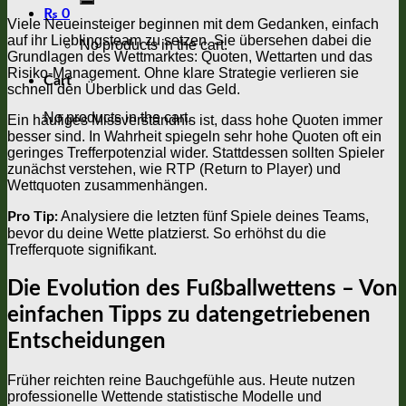
₨
0
Viele Neueinsteiger beginnen mit dem Gedanken, einfach
auf ihr Lieblingsteam zu setzen. Sie übersehen dabei die
No products in the cart.
Grundlagen des Wettmarktes: Quoten, Wettarten und das
Risiko‑Management. Ohne klare Strategie verlieren sie
Cart
schnell den Überblick und das Geld.
No products in the cart.
Ein häufiges Missverständnis ist, dass hohe Quoten immer
besser sind. In Wahrheit spiegeln sehr hohe Quoten oft ein
geringes Treffer­potenzial wider. Stattdessen sollten Spieler
zunächst verstehen, wie RTP (Return to Player) und
Wettquoten zusammenhängen.
Analysiere die letzten fünf Spiele deines Teams,
Pro Tip:
bevor du deine Wette platzierst. So erhöhst du die
Trefferquote signifikant.
Die Evolution des Fußballwettens – Von
einfachen Tipps zu datengetriebenen
Entscheidungen
Früher reichten reine Bauchgefühle aus. Heute nutzen
professionelle Wettende statistische Modelle und