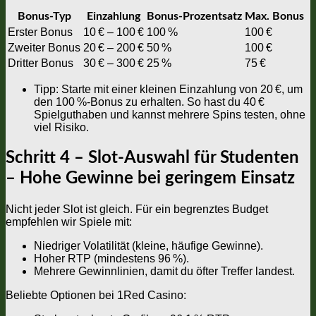
Bonus‑Typ
Einzahlung
Bonus‑Prozentsatz
Max. Bonus
Erster Bonus
10 € – 100 €
100 %
100 €
Zweiter Bonus
20 € – 200 €
50 %
100 €
Dritter Bonus
30 € – 300 €
25 %
75 €
Tipp: Starte mit einer kleinen Einzahlung von 20 €, um
den 100 %‑Bonus zu erhalten. So hast du 40 €
Spielguthaben und kannst mehrere Spins testen, ohne
viel Risiko.
Schritt 4 – Slot‑Auswahl für Studenten
– Hohe Gewinne bei geringem Einsatz
Nicht jeder Slot ist gleich. Für ein begrenztes Budget
empfehlen wir Spiele mit:
Niedriger Volatilität (kleine, häufige Gewinne).
Hoher RTP (mindestens 96 %).
Mehrere Gewinnlinien, damit du öfter Treffer landest.
Beliebte Optionen bei 1Red Casino: