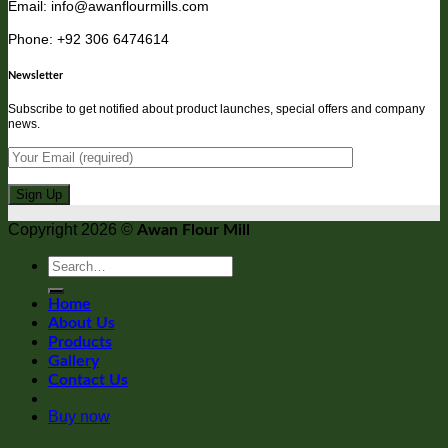
Email: info@awanflourmills.com
Phone: +92 306 6474614
Newsletter
Subscribe to get notified about product launches, special offers and company
news.
Copyright 2026 ©
Awan Flour Mill
Search
for:
Home
About Us
Products
Gallery
Contact Us
Buy now