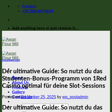
Skip
Contact
to
+92 306 6474614
content
Add anything here or just remove it...
Uncategorized
Der ultimative Guide: So nutzt du das
Studenten‑Bonus‑Programm von 1Red
Home
About Us
Casino optimal für deine Slot‑Sessions
Products
Gallery
Posted on
December 25, 2025
by
wp_postadmin
Contact Us
Search
Der ultimative Guide: So nutzt du das
for: