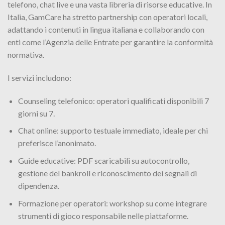
telefono, chat live e una vasta libreria di risorse educative. In
Italia, GamCare ha stretto partnership con operatori locali,
adattando i contenuti in lingua italiana e collaborando con
enti come l’Agenzia delle Entrate per garantire la conformità
normativa.
I servizi includono:
Counseling telefonico: operatori qualificati disponibili 7
giorni su 7.
Chat online: supporto testuale immediato, ideale per chi
preferisce l’anonimato.
Guide educative: PDF scaricabili su autocontrollo,
gestione del bankroll e riconoscimento dei segnali di
dipendenza.
Formazione per operatori: workshop su come integrare
strumenti di gioco responsabile nelle piattaforme.