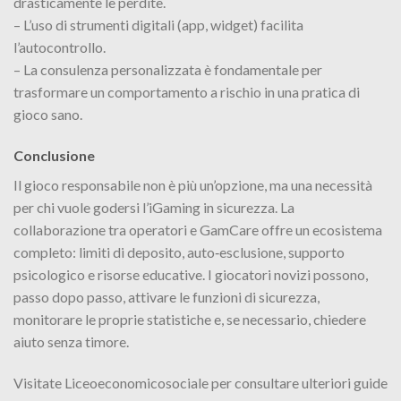
drasticamente le perdite.
– L’uso di strumenti digitali (app, widget) facilita
l’autocontrollo.
– La consulenza personalizzata è fondamentale per
trasformare un comportamento a rischio in una pratica di
gioco sano.
Conclusione
Il gioco responsabile non è più un’opzione, ma una necessità
per chi vuole godersi l’iGaming in sicurezza. La
collaborazione tra operatori e GamCare offre un ecosistema
completo: limiti di deposito, auto‑esclusione, supporto
psicologico e risorse educative. I giocatori novizi possono,
passo dopo passo, attivare le funzioni di sicurezza,
monitorare le proprie statistiche e, se necessario, chiedere
aiuto senza timore.
Visitate Liceoeconomicosociale per consultare ulteriori guide