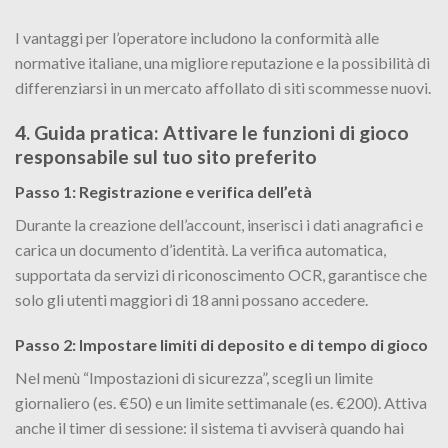
I vantaggi per l’operatore includono la conformità alle
normative italiane, una migliore reputazione e la possibilità di
differenziarsi in un mercato affollato di siti scommesse nuovi.
4. Guida pratica: Attivare le funzioni di gioco
responsabile sul tuo sito preferito
Passo 1: Registrazione e verifica dell’età
Durante la creazione dell’account, inserisci i dati anagrafici e
carica un documento d’identità. La verifica automatica,
supportata da servizi di riconoscimento OCR, garantisce che
solo gli utenti maggiori di 18 anni possano accedere.
Passo 2: Impostare limiti di deposito e di tempo di gioco
Nel menù “Impostazioni di sicurezza”, scegli un limite
giornaliero (es. €50) e un limite settimanale (es. €200). Attiva
anche il timer di sessione: il sistema ti avviserà quando hai