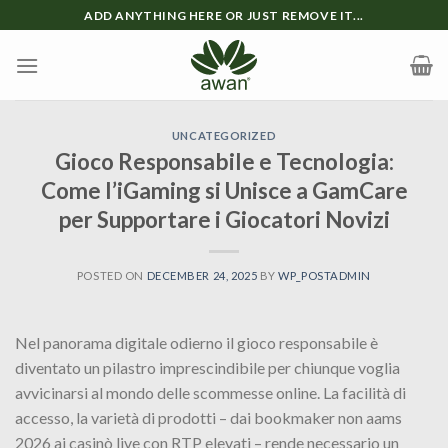
Skip
ADD ANYTHING HERE OR JUST REMOVE IT...
to
content
UNCATEGORIZED
Gioco Responsabile e Tecnologia:
Come l’iGaming si Unisce a GamCare
per Supportare i Giocatori Novizi
POSTED ON
DECEMBER 24, 2025
BY
WP_POSTADMIN
Nel panorama digitale odierno il gioco responsabile è
diventato un pilastro imprescindibile per chiunque voglia
avvicinarsi al mondo delle scommesse online. La facilità di
accesso, la varietà di prodotti – dai bookmaker non aams
2026 ai casinò live con RTP elevati – rende necessario un