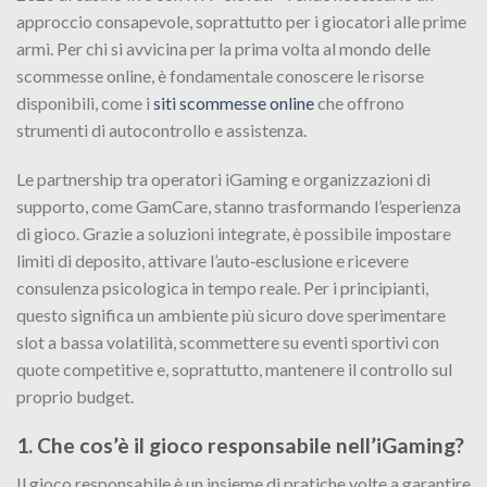
approccio consapevole, soprattutto per i giocatori alle prime
armi. Per chi si avvicina per la prima volta al mondo delle
scommesse online, è fondamentale conoscere le risorse
disponibili, come i
siti scommesse online
che offrono
strumenti di autocontrollo e assistenza.
Le partnership tra operatori iGaming e organizzazioni di
supporto, come GamCare, stanno trasformando l’esperienza
di gioco. Grazie a soluzioni integrate, è possibile impostare
limiti di deposito, attivare l’auto‑esclusione e ricevere
consulenza psicologica in tempo reale. Per i principianti,
questo significa un ambiente più sicuro dove sperimentare
slot a bassa volatilità, scommettere su eventi sportivi con
quote competitive e, soprattutto, mantenere il controllo sul
proprio budget.
1. Che cos’è il gioco responsabile nell’iGaming?
Il gioco responsabile è un insieme di pratiche volte a garantire