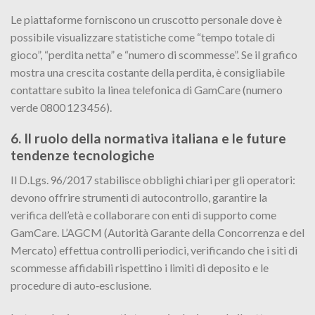
Le piattaforme forniscono un cruscotto personale dove è
possibile visualizzare statistiche come “tempo totale di
gioco”, “perdita netta” e “numero di scommesse”. Se il grafico
mostra una crescita costante della perdita, è consigliabile
contattare subito la linea telefonica di GamCare (numero
verde 0800 123 456).
6. Il ruolo della normativa italiana e le future
tendenze tecnologiche
Il D.Lgs. 96/2017 stabilisce obblighi chiari per gli operatori:
devono offrire strumenti di autocontrollo, garantire la
verifica dell’età e collaborare con enti di supporto come
GamCare. L’AGCM (Autorità Garante della Concorrenza e del
Mercato) effettua controlli periodici, verificando che i siti di
scommesse affidabili rispettino i limiti di deposito e le
procedure di auto‑esclusione.