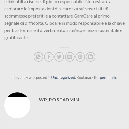
e link utili a risorse di gioco responsabile. Non esitate a
esplorare le impostazioni di sicurezza sui vostri siti di
scommesse preferiti e a contattare GamCare al primo
segnale di difficoltà. Giocare in modo responsabile è la chiave
per trasformare il divertimento in un’esperienza sostenibile e
gratificante.
This entry was posted in
Uncategorized
. Bookmark the
permalink
.
WP_POSTADMIN