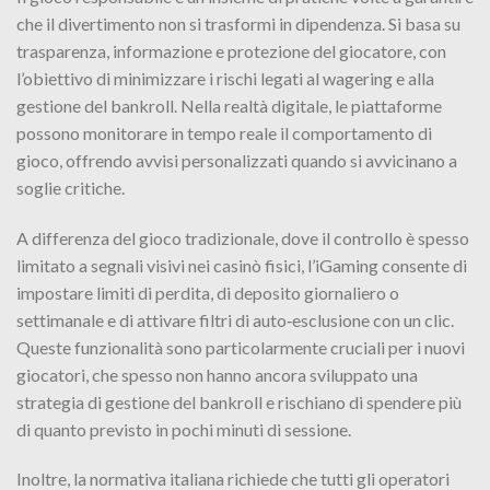
che il divertimento non si trasformi in dipendenza. Si basa su
trasparenza, informazione e protezione del giocatore, con
l’obiettivo di minimizzare i rischi legati al wagering e alla
gestione del bankroll. Nella realtà digitale, le piattaforme
possono monitorare in tempo reale il comportamento di
gioco, offrendo avvisi personalizzati quando si avvicinano a
soglie critiche.
A differenza del gioco tradizionale, dove il controllo è spesso
limitato a segnali visivi nei casinò fisici, l’iGaming consente di
impostare limiti di perdita, di deposito giornaliero o
settimanale e di attivare filtri di auto‑esclusione con un clic.
Queste funzionalità sono particolarmente cruciali per i nuovi
giocatori, che spesso non hanno ancora sviluppato una
strategia di gestione del bankroll e rischiano di spendere più
di quanto previsto in pochi minuti di sessione.
Inoltre, la normativa italiana richiede che tutti gli operatori