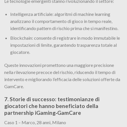
Le tecnologie emergenti stanno rivoluzionando il settore:
Intelligenza artificiale: algoritmi di machine learning
analizzano il comportamento di gioco in tempo reale,
identificando pattern di rischio prima che si manifestino.
Blockchain: consente di registrare in modo immutabile le
impostazioni di limite, garantendo trasparenza totale al
giocatore.
Queste innovazioni promettono una maggiore precisione
nella rilevazione precoce del rischio, riducendo il tempo di
intervento e migliorando l’efficacia delle soluzioni offerte da
GamCare.
7. Storie di successo: testimonianze di
giocatori che hanno beneficiato della
partnership iGaming‑GamCare
Caso 1 – Marco, 28 anni, Milano