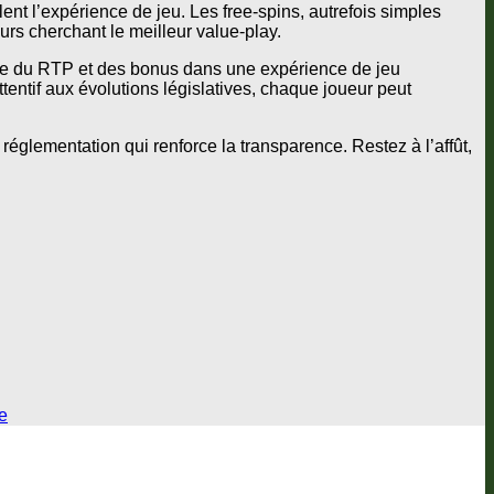
lent l’expérience de jeu. Les free‑spins, autrefois simples
urs cherchant le meilleur value‑play.
ssée du RTP et des bonus dans une expérience de jeu
ttentif aux évolutions législatives, chaque joueur peut
réglementation qui renforce la transparence. Restez à l’affût,
ce