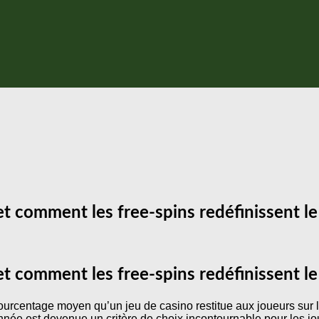
et comment les free‑spins redéfinissent le 
et comment les free‑spins redéfinissent le 
ourcentage moyen qu’un jeu de casino restitue aux joueurs sur 
nnée est devenue un critère de choix incontournable pour les jo