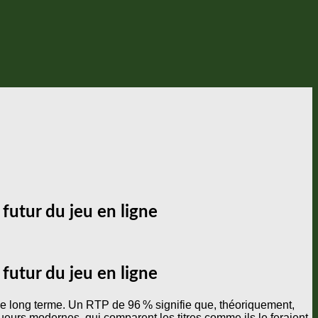
futur du jeu en ligne
futur du jeu en ligne
le long terme. Un RTP de 96 % signifie que, théoriquement,
ueurs modernes, qui comparent les titres comme ils le feraient