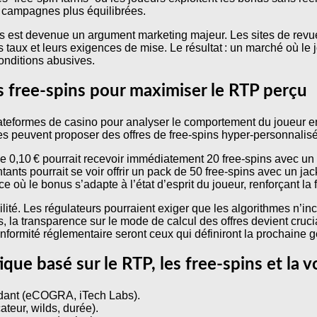
s campagnes plus équilibrées.
us est devenue un argument marketing majeur. Les sites de re
rs taux et leurs exigences de mise. Le résultat : un marché où le 
conditions abusives.
es free‑spins pour maximiser le RTP perçu
plateformes de casino pour analyser le comportement du joueur e
es peuvent proposer des offres de free‑spins hyper‑personnalis
 0,10 € pourrait recevoir immédiatement 20 free‑spins avec un mu
ants pourrait se voir offrir un pack de 50 free‑spins avec un ja
ù le bonus s’adapte à l’état d’esprit du joueur, renforçant la fi
é. Les régulateurs pourraient exiger que les algorithmes n’incite
a transparence sur le mode de calcul des offres devient cruciale 
onformité réglementaire seront ceux qui définiront la prochaine g
que basé sur le RTP, les free‑spins et la vo
endant (eCOGRA, iTech Labs).
ateur, wilds, durée).