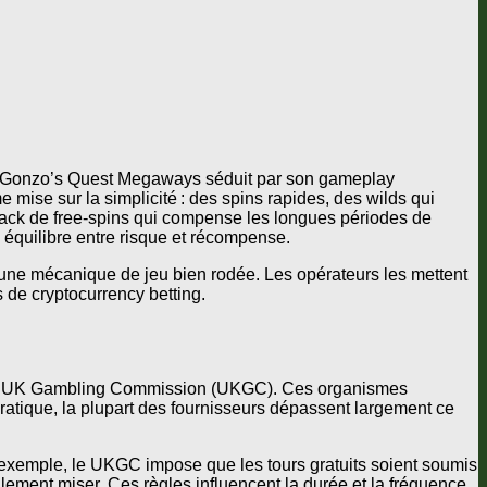
s. Gonzo’s Quest Megaways séduit par son gameplay
mise sur la simplicité : des spins rapides, des wilds qui
 pack de free‑spins qui compense les longues périodes de
n équilibre entre risque et récompense.
 une mécanique de jeu bien rodée. Les opérateurs les mettent
s de cryptocurrency betting.
t le UK Gambling Commission (UKGC). Ces organismes
ratique, la plupart des fournisseurs dépassent largement ce
r exemple, le UKGC impose que les tours gratuits soient soumis
ellement miser. Ces règles influencent la durée et la fréquence