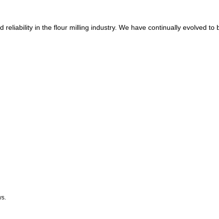
d reliability in the flour milling industry. We have continually evolved 
ws.