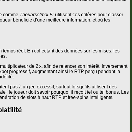
vue comme
Thouarsetmoi.Fr
utilisent ces critères pour classer
joueur bénéficie d’une meilleure information, et où les
n temps réel. En collectant des données sur les mises, les
ées.
ltiplicateur de 2 x, afin de relancer son intérêt. Inversement,
ckpot progressif, augmentant ainsi le RTP perçu pendant la
délité.
nt pas à un jeu excessif, surtout lorsqu’ils utilisent des
: le joueur doit savoir pourquoi il reçoit tel ou tel bonus. Les
énération de slots à haut RTP et free‑spins intelligents.
latilité