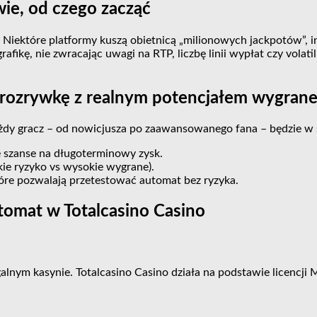
wie, od czego zacząć
Niektóre platformy kuszą obietnicą „milionowych jackpotów”, i
fikę, nie zwracając uwagi na RTP, liczbę linii wypłat czy volatil
 rozrywkę z realnym potencjałem wygrane
dy gracz – od nowicjusza po zaawansowanego fana – będzie w sta
 szanse na długoterminowy zysk.
kie ryzyko vs wysokie wygrane).
tóre pozwalają przetestować automat bez ryzyka.
utomat w Totalcasino Casino
egalnym kasynie. Totalcasino Casino działa na podstawie licencj