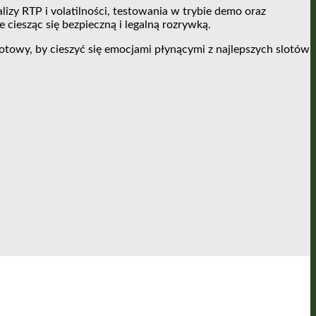
izy RTP i volatilności, testowania w trybie demo oraz
ciesząc się bezpieczną i legalną rozrywką.
gotowy, by cieszyć się emocjami płynącymi z najlepszych slotów