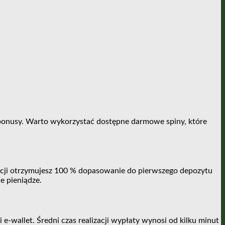
i bonusy. Warto wykorzystać dostępne darmowe spiny, które
racji otrzymujesz 100 % dopasowanie do pierwszego depozytu
e pieniądze.
e‑wallet. Średni czas realizacji wypłaty wynosi od kilku minut