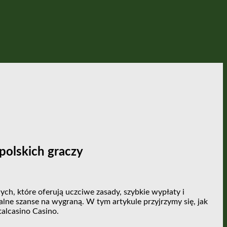
polskich graczy
ych, które oferują uczciwe zasady, szybkie wypłaty i
lne szanse na wygraną. W tym artykule przyjrzymy się, jak
alcasino Casino.