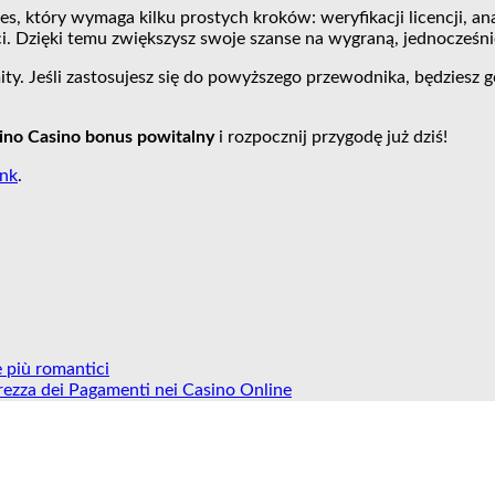
który wymaga kilku prostych kroków: weryfikacji licencji, anal
 Dzięki temu zwiększysz swoje szanse na wygraną, jednocześnie 
ity. Jeśli zastosujesz się do powyższego przewodnika, będziesz 
sino Casino bonus powitalny
i rozpocznij przygodę już dziś!
ink
.
e più romantici
urezza dei Pagamenti nei Casino Online