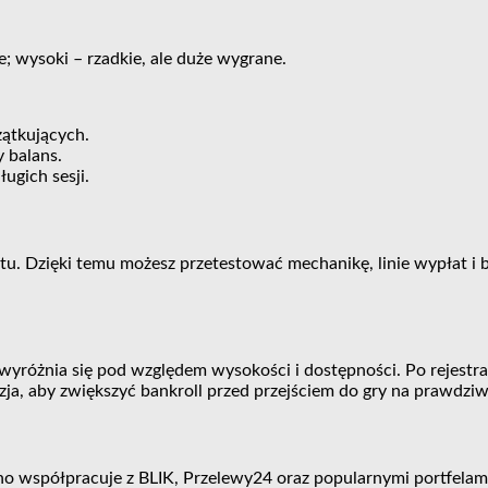
; wysoki – rzadkie, ale duże wygrane.
zątkujących.
y balans.
ugich sesji.
ytu. Dzięki temu możesz przetestować mechanikę, linie wypłat 
 wyróżnia się pod względem wysokości i dostępności. Po rejest
a, aby zwiększyć bankroll przed przejściem do gry na prawdziw
ino współpracuje z BLIK, Przelewy24 oraz popularnymi portfelami 