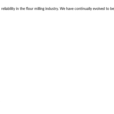
 reliability in the flour milling industry. We have continually evolved to
.