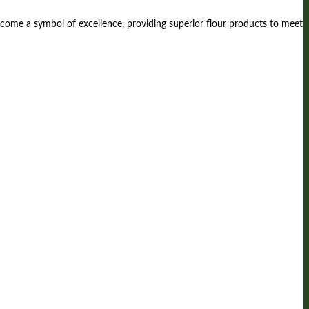
 become a symbol of excellence, providing superior flour products to meet