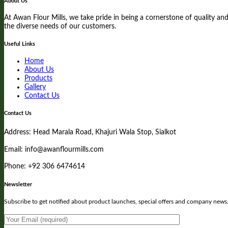
About Us
At Awan Flour Mills, we take pride in being a cornerstone of quality and
the diverse needs of our customers.
Useful Links
Home
About Us
Products
Gallery
Contact Us
Contact Us
Address: Head Marala Road, Khajuri Wala Stop, Sialkot
Email: info@awanflourmills.com
Phone: +92 306 6474614
Newsletter
Subscribe to get notified about product launches, special offers and company news