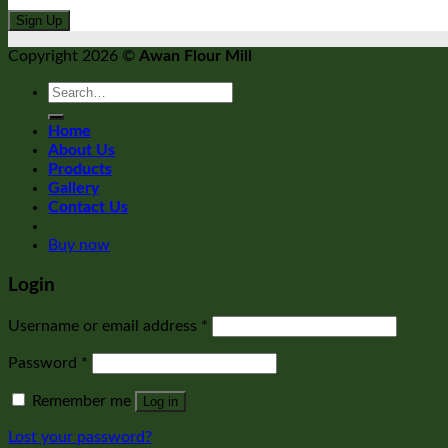
Copyright 2026 ©
Awan Flour Mill
Search
for:
Home
About Us
Products
Gallery
Contact Us
Buy now
Login
Username or email address
*
Password
*
Remember me
Log in
Lost your password?