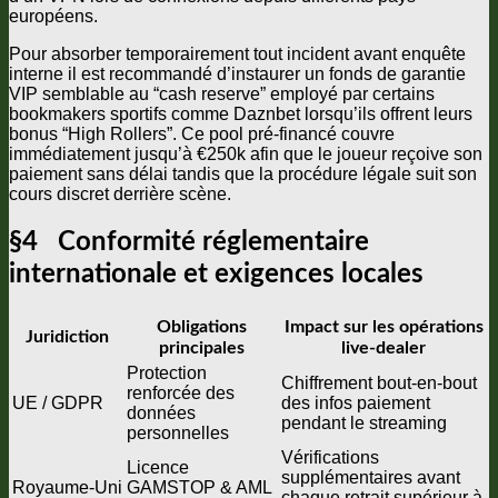
européens.
Pour absorber temporairement tout incident avant enquête
interne il est recommandé d’instaurer un fonds de garantie
VIP semblable au “cash reserve” employé par certains
bookmakers sportifs comme Daznbet lorsqu’ils offrent leurs
bonus “High Rollers”. Ce pool pré-financé couvre
immédiatement jusqu’à €250k afin que le joueur reçoive son
paiement sans délai tandis que la procédure légale suit son
cours discret derrière scène.
§4 Conformité réglementaire
internationale et exigences locales
Obligations
Impact sur les opérations
Juridiction
principales
live‑dealer
Protection
Chiffrement bout‑en‑bout
renforcée des
UE / GDPR
des infos paiement
données
pendant le streaming
personnelles
Vérifications
Licence
supplémentaires avant
Royaume‑Uni
GAMSTOP & AML
chaque retrait supérieur à