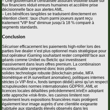
– Une gouvernance centralisée assurant visibilité totale sur
flux financiers réduit erreurs humaines et accélère prise
décisionnelle face aux alertes AML.
– Les bénéfices tangibles se traduisent directement en
rétention client : taux churn parmi joueurs ayant reçu
traitement “VIP first” diminue jusqu’à 18 % comparé à
segments standards.
Conclusion
Sécuriser efficacement les paiements high‑roller lors des
parties live dealer n’est plus optionnel mais stratégique pour
tout opérateur iGaming souhaitant rester compétitif face aux
géants comme Unibet ou Betclic qui investissent
massivement dans leurs offres premium. La combinaison
incontournable comprend donc trois piliers
solides :technologie robuste (blockchain privée, MFA
biométrique et IA surveillant anomalies), politiques internes
strictes (« VIP‐first », fonds tampon dédié) ainsi qu’un respect
scrupuleuxdes normes internationales GDPR®, AML et
licences locales détaillées précédemment.\n\nEn adoptant
cette approche «risk‐first», les casinos limitent non
seulement leurs expositions financières mais protègent
également leur image auprès d’une clientèle exigeante
habituée aux standards élevés observés dans les