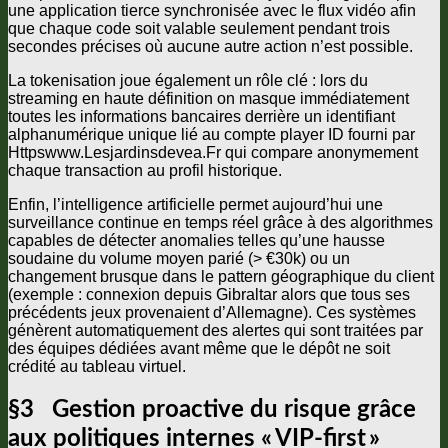
une application tierce synchronisée avec le flux vidéo afin
que chaque code soit valable seulement pendant trois
secondes précises où aucune autre action n’est possible.
La tokenisation joue également un rôle clé : lors du
streaming en haute définition on masque immédiatement
toutes les informations bancaires derrière un identifiant
alphanumérique unique lié au compte player ID fourni par
Httpswww.Lesjardinsdevea.Fr qui compare anonymement
chaque transaction au profil historique.
Enfin, l’intelligence artificielle permet aujourd’hui une
surveillance continue en temps réel grâce à des algorithmes
capables de détecter anomalies telles qu’une hausse
soudaine du volume moyen parié (> €30k) ou un
changement brusque dans le pattern géographique du client
(exemple : connexion depuis Gibraltar alors que tous ses
précédents jeux provenaient d’Allemagne). Ces systèmes
génèrent automatiquement des alertes qui sont traitées par
des équipes dédiées avant même que le dépôt ne soit
crédité au tableau virtuel.
§3 Gestion proactive du risque grâce
aux politiques internes « VIP‑first »