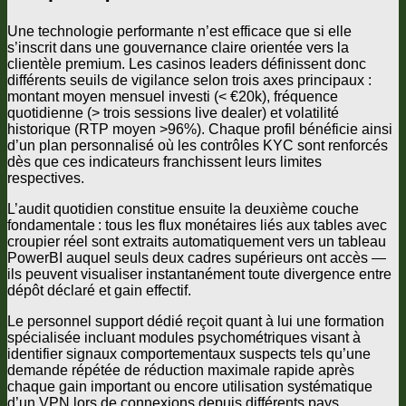
Une technologie performante n’est efficace que si elle
s’inscrit dans une gouvernance claire orientée vers la
clientèle premium. Les casinos leaders définissent donc
différents seuils de vigilance selon trois axes principaux :
montant moyen mensuel investi (< €20k), fréquence
quotidienne (> trois sessions live dealer) et volatilité
historique (RTP moyen >96%). Chaque profil bénéficie ainsi
d’un plan personnalisé où les contrôles KYC sont renforcés
dès que ces indicateurs franchissent leurs limites
respectives.
L’audit quotidien constitue ensuite la deuxième couche
fondamentale : tous les flux monétaires liés aux tables avec
croupier réel sont extraits automatiquement vers un tableau
PowerBI auquel seuls deux cadres supérieurs ont accès —
ils peuvent visualiser instantanément toute divergence entre
dépôt déclaré et gain effectif.
Le personnel support dédié reçoit quant à lui une formation
spécialisée incluant modules psychométriques visant à
identifier signaux comportementaux suspects tels qu’une
demande répétée de réduction maximale rapide après
chaque gain important ou encore utilisation systématique
d’un VPN lors de connexions depuis différents pays