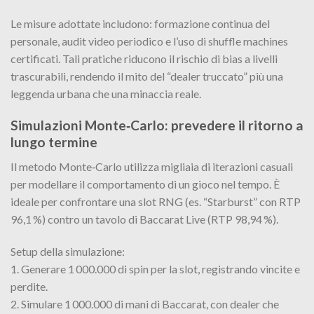
Le misure adottate includono: formazione continua del
personale, audit video periodico e l’uso di shuffle machines
certificati. Tali pratiche riducono il rischio di bias a livelli
trascurabili, rendendo il mito del “dealer truccato” più una
leggenda urbana che una minaccia reale.
Simulazioni Monte‑Carlo: prevedere il ritorno a
lungo termine
Il metodo Monte‑Carlo utilizza migliaia di iterazioni casuali
per modellare il comportamento di un gioco nel tempo. È
ideale per confrontare una slot RNG (es. “Starburst” con RTP
96,1 %) contro un tavolo di Baccarat Live (RTP 98,94 %).
Setup della simulazione:
1. Generare 1 000.000 di spin per la slot, registrando vincite e
perdite.
2. Simulare 1 000.000 di mani di Baccarat, con dealer che