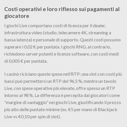
Costi operativi e loro riflesso sui pagamenti al
giocatore
I giochi Live comportano costi di licenza per il dealer,
infrastruttura video (studio, telecamere 4K, streaming a
bassa latenza) e personale di supporto. Questi costi possono
superare i 0,02 € per puntata. I giochi RNG, al contrario,
richiedono server potenti e licenze software, con costi medi
di 0,005 € per puntata.
I casinò riciclano queste spese nell’RTP: una slot con costi più
bassi può permettersi un RTP del 96,5 %, mentre un tavolo
Live, con spese operative più elevate, offre spesso un RTP
intorno al 98 %. La differenza è percepita dai giocatori come
“margine di vantaggio” nei giochi Live, giustificando il prezzo
più alto delle puntate minime (es. €5 per mano di Blackjack
Live vs €0,10 per spin di slot).