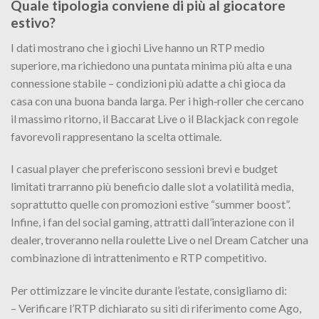
Quale tipologia conviene di più al giocatore
estivo?
I dati mostrano che i giochi Live hanno un RTP medio
superiore, ma richiedono una puntata minima più alta e una
connessione stabile – condizioni più adatte a chi gioca da
casa con una buona banda larga. Per i high‑roller che cercano
il massimo ritorno, il Baccarat Live o il Blackjack con regole
favorevoli rappresentano la scelta ottimale.
I casual player che preferiscono sessioni brevi e budget
limitati trarranno più beneficio dalle slot a volatilità media,
soprattutto quelle con promozioni estive “summer boost”.
Infine, i fan del social gaming, attratti dall’interazione con il
dealer, troveranno nella roulette Live o nel Dream Catcher una
combinazione di intrattenimento e RTP competitivo.
Per ottimizzare le vincite durante l’estate, consigliamo di:
– Verificare l’RTP dichiarato su siti di riferimento come Ago,