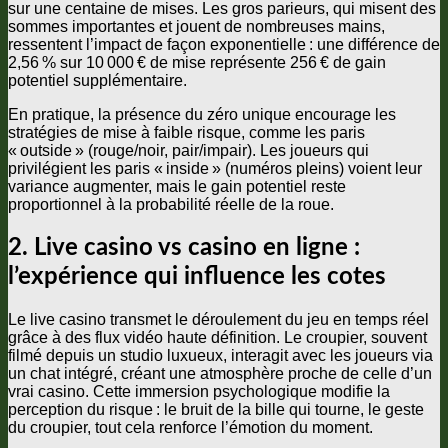
sur une centaine de mises. Les gros parieurs, qui misent des
sommes importantes et jouent de nombreuses mains,
ressentent l’impact de façon exponentielle : une différence de
2,56 % sur 10 000 € de mise représente 256 € de gain
potentiel supplémentaire.
En pratique, la présence du zéro unique encourage les
stratégies de mise à faible risque, comme les paris
« outside » (rouge/noir, pair/impair). Les joueurs qui
privilégient les paris « inside » (numéros pleins) voient leur
variance augmenter, mais le gain potentiel reste
proportionnel à la probabilité réelle de la roue.
2. Live casino vs casino en ligne :
l’expérience qui influence les cotes
Le live casino transmet le déroulement du jeu en temps réel
grâce à des flux vidéo haute définition. Le croupier, souvent
filmé depuis un studio luxueux, interagit avec les joueurs via
un chat intégré, créant une atmosphère proche de celle d’un
vrai casino. Cette immersion psychologique modifie la
perception du risque : le bruit de la bille qui tourne, le geste
du croupier, tout cela renforce l’émotion du moment.