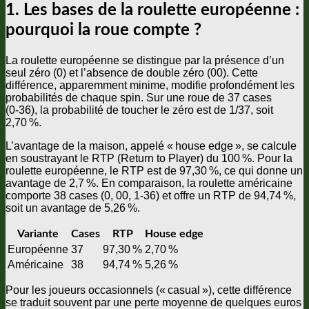
1. Les bases de la roulette européenne :
pourquoi la roue compte ?
La roulette européenne se distingue par la présence d’un
seul zéro (0) et l’absence de double zéro (00). Cette
différence, apparemment minime, modifie profondément les
probabilités de chaque spin. Sur une roue de 37 cases
(0‑36), la probabilité de toucher le zéro est de 1/37, soit
2,70 %.
L’avantage de la maison, appelé « house edge », se calcule
en soustrayant le RTP (Return to Player) du 100 %. Pour la
roulette européenne, le RTP est de 97,30 %, ce qui donne un
avantage de 2,7 %. En comparaison, la roulette américaine
comporte 38 cases (0, 00, 1‑36) et offre un RTP de 94,74 %,
soit un avantage de 5,26 %.
Variante
Cases
RTP
House edge
Européenne
37
97,30 %
2,70 %
Américaine
38
94,74 %
5,26 %
Pour les joueurs occasionnels (« casual »), cette différence
se traduit souvent par une perte moyenne de quelques euros