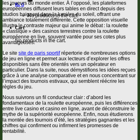
les joueurs du monde entier. À l’opposé, les plateformes
₨
0
européennes diffusent leurs tables en direct depuis des
studios baignant dans la lumière du soleil, offrant une
No products in the cart.
ambiance totalement différente. Cette opposition visuelle
illustre le contraste majeur qui anime le débat : la roulette
Cart
« classique » des casinos terrestres contre la roulette
européenne en live, souvent vantée pour ses cotes plus
No products in the cart.
avantageuses.
Le site
site de paris sportif
répertorie de nombreuses options
de jeu en ligne et permet aux lecteurs d’explorer les offres
disponibles sans être orientés vers un opérateur en
particulier. Dans la suite, nous démystifions les idées reçues
grâce à une analyse comparative et en nous concentrant sur
l’impact des tournois estivaux, qui semblent réécrire les
règles du jeu.
Nous suivrons un fil conducteur clair : d’abord les
fondamentaux de la roulette européenne, puis les différences
entre live casino et casino en ligne, avant de déconstruire le
mythe de la supériorité européenne. Enfin, nous étudierons
la montée des tournois d’été, les stratégies gagnantes et les
chiffres qui confirment ou infirment les promesses de
rentabilité.