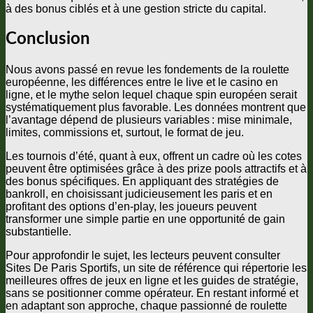
à des bonus ciblés et à une gestion stricte du capital.
Conclusion
Nous avons passé en revue les fondements de la roulette
européenne, les différences entre le live et le casino en
ligne, et le mythe selon lequel chaque spin européen serait
systématiquement plus favorable. Les données montrent que
l’avantage dépend de plusieurs variables : mise minimale,
limites, commissions et, surtout, le format de jeu.
Les tournois d’été, quant à eux, offrent un cadre où les cotes
peuvent être optimisées grâce à des prize pools attractifs et à
des bonus spécifiques. En appliquant des stratégies de
bankroll, en choisissant judicieusement les paris et en
profitant des options d’en‑play, les joueurs peuvent
transformer une simple partie en une opportunité de gain
substantielle.
Pour approfondir le sujet, les lecteurs peuvent consulter
Sites De Paris Sportifs, un site de référence qui répertorie les
meilleures offres de jeux en ligne et les guides de stratégie,
sans se positionner comme opérateur. En restant informé et
en adaptant son approche, chaque passionné de roulette