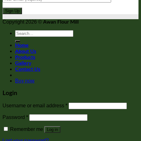
Copyright 2026 ©
Awan Flour Mill
Search
for:
Home
About Us
Products
Gallery
Contact Us
Buy now
Login
Username or email address
*
Password
*
Remember me
Log in
Lost your password?