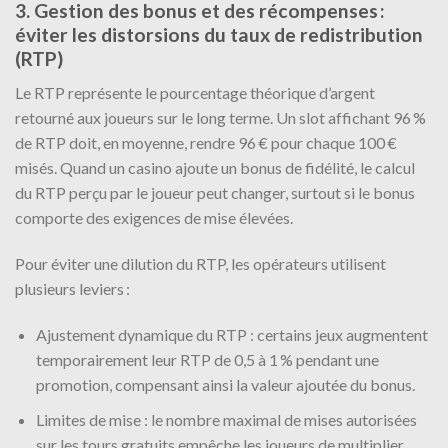
3. Gestion des bonus et des récompenses :
éviter les distorsions du taux de redistribution
(RTP)
Le RTP représente le pourcentage théorique d’argent
retourné aux joueurs sur le long terme. Un slot affichant 96 %
de RTP doit, en moyenne, rendre 96 € pour chaque 100 €
misés. Quand un casino ajoute un bonus de fidélité, le calcul
du RTP perçu par le joueur peut changer, surtout si le bonus
comporte des exigences de mise élevées.
Pour éviter une dilution du RTP, les opérateurs utilisent
plusieurs leviers :
Ajustement dynamique du RTP : certains jeux augmentent
temporairement leur RTP de 0,5 à 1 % pendant une
promotion, compensant ainsi la valeur ajoutée du bonus.
Limites de mise : le nombre maximal de mises autorisées
sur les tours gratuits empêche les joueurs de multiplier