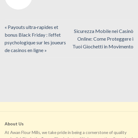
« Payouts ultra‑rapides et
Sicurezza Mobile nei Casinò
bonus Black Friday : l’effet
Online: Come Proteggere i
psychologique sur les joueurs
Tuoi Giochetti in Movimento
de casinos en ligne »
About Us
At Awan Flour Mills, we take pride in being a cornerstone of quality