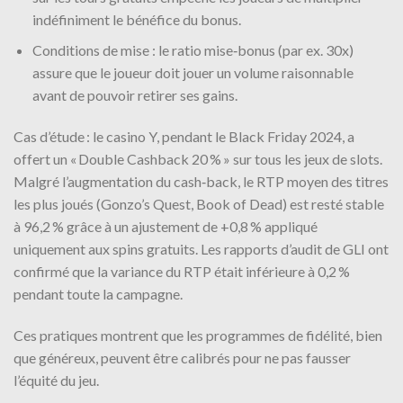
indéfiniment le bénéfice du bonus.
Conditions de mise : le ratio mise‑bonus (par ex. 30x)
assure que le joueur doit jouer un volume raisonnable
avant de pouvoir retirer ses gains.
Cas d’étude : le casino Y, pendant le Black Friday 2024, a
offert un « Double Cashback 20 % » sur tous les jeux de slots.
Malgré l’augmentation du cash‑back, le RTP moyen des titres
les plus joués (Gonzo’s Quest, Book of Dead) est resté stable
à 96,2 % grâce à un ajustement de +0,8 % appliqué
uniquement aux spins gratuits. Les rapports d’audit de GLI ont
confirmé que la variance du RTP était inférieure à 0,2 %
pendant toute la campagne.
Ces pratiques montrent que les programmes de fidélité, bien
que généreux, peuvent être calibrés pour ne pas fausser
l’équité du jeu.