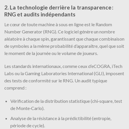
2. La technologie derrière la transparence :
RNG et audits indépendants
Le cœur de toute machine à sous en ligne est le Random
Number Generator (RNG). Ce logiciel génère un nombre
aléatoire à chaque spin, garantissant que chaque combinaison
de symboles a la même probabilité d’apparaître, quel que soit
le moment de la journée ou le volume de joueurs.
Les standards internationaux, comme ceux d’eCOGRA, iTech
Labs ou la Gaming Laboratories International (GLI), imposent
des tests de conformité sur le RNG. Un audit typique
comprend :
Vérification de la distribution statistique (chi‑square, test
de Monte‑Carlo).
Analyse de la résistance à la prédictibilité (entropie,
période de cycle).