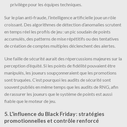
privilège pour les équipes techniques.
Sur le plan anti‑fraude, l’intelligence artificielle joue un rôle
croissant. Des algorithmes de détection d’anomalies scrutent
en temps réel les profils de jeu : un pic soudain de points
accumulés, des patterns de mise répétitifs ou des tentatives
de création de comptes multiples déclenchent des alertes.
Une faille de sécurité aurait des répercussions majeures sur la
perception d’équité. Si les points de fidélité pouvaient être
manipulés, les joueurs soupçonneraient que les promotions
sont truquées. C’est pourquoi les audits de sécurité sont
souvent publiés en même temps que les audits de RNG, afin
de rassurer les joueurs que le système de points est aussi
fiable que le moteur de jeu.
5. L’influence du Black Friday : stratégies
promotionnelles et contrôle renforcé