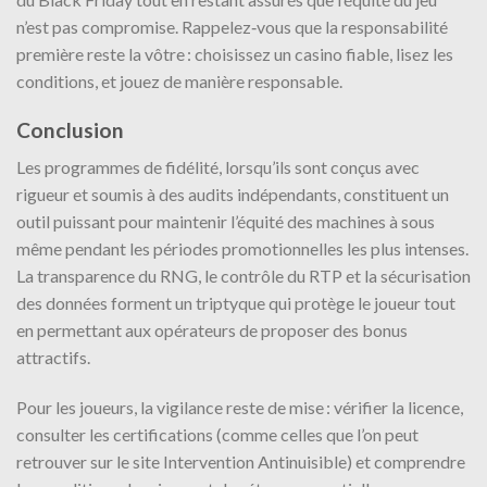
n’est pas compromise. Rappelez‑vous que la responsabilité
première reste la vôtre : choisissez un casino fiable, lisez les
conditions, et jouez de manière responsable.
Conclusion
Les programmes de fidélité, lorsqu’ils sont conçus avec
rigueur et soumis à des audits indépendants, constituent un
outil puissant pour maintenir l’équité des machines à sous
même pendant les périodes promotionnelles les plus intenses.
La transparence du RNG, le contrôle du RTP et la sécurisation
des données forment un triptyque qui protège le joueur tout
en permettant aux opérateurs de proposer des bonus
attractifs.
Pour les joueurs, la vigilance reste de mise : vérifier la licence,
consulter les certifications (comme celles que l’on peut
retrouver sur le site Intervention Antinuisible) et comprendre