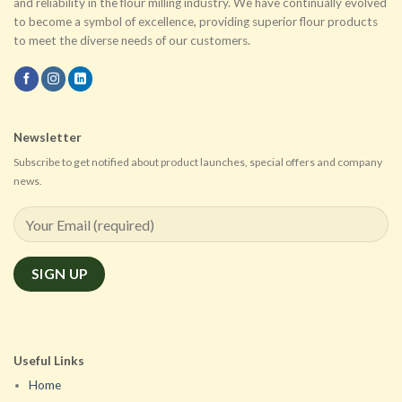
and reliability in the flour milling industry. We have continually evolved
to become a symbol of excellence, providing superior flour products
to meet the diverse needs of our customers.
Newsletter
Subscribe to get notified about product launches, special offers and company
news.
Useful Links
Home