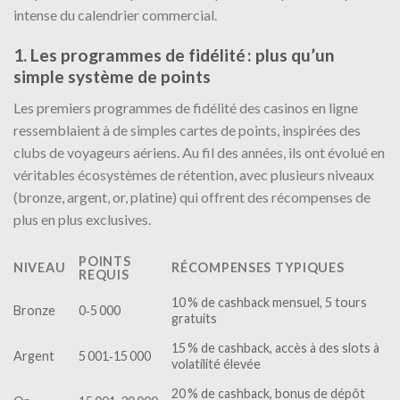
intense du calendrier commercial.
1. Les programmes de fidélité : plus qu’un
simple système de points
Les premiers programmes de fidélité des casinos en ligne
ressemblaient à de simples cartes de points, inspirées des
clubs de voyageurs aériens. Au fil des années, ils ont évolué en
véritables écosystèmes de rétention, avec plusieurs niveaux
(bronze, argent, or, platine) qui offrent des récompenses de
plus en plus exclusives.
POINTS
NIVEAU
RÉCOMPENSES TYPIQUES
REQUIS
10 % de cashback mensuel, 5 tours
Bronze
0‑5 000
gratuits
15 % de cashback, accès à des slots à
Argent
5 001‑15 000
volatilité élevée
20 % de cashback, bonus de dépôt