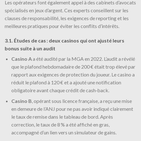
Les opérateurs font également appel à des cabinets d’avocats
spécialisés en jeux d’argent. Ces experts conseillent sur les
clauses de responsabilité, les exigences de reporting et les
meilleures pratiques pour éviter les conflits d’intérêts.
3.1. Études de cas : deux casinos qui ont ajusté leurs
bonus suite à un audit
Casino A
a été audité par la MGA en 2022. L’audit a révélé
que le plafond hebdomadaire de 200 € était trop élevé par
rapport aux exigences de protection du joueur. Le casino a
réduit le plafond à 120 € et a ajouté une notification
obligatoire avant chaque crédit de cash‑back.
Casino B
, opérant sous licence française, a reçu une mise
en demeure de l’ANJ pour ne pas avoir indiqué clairement
le taux de remise dans le tableau de bord. Après
correction, le taux de 8 % a été affiché en gras,
accompagné d’un lien vers un simulateur de gains.