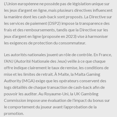
L’Union européenne ne possède pas de législation unique sur
les jeux d’argent en ligne, mais plusieurs directives influencent
la manière dont les cash‑back sont proposés. La Directive sur
les services de paiement (DSP2) impose la transparence des
frais et des remboursements, tandis que la Directive sur les
jeux d’argent en ligne (proposée en 2023) vise à harmoniser
les exigences de protection du consommateur.
Les autorités nationales jouent un rôle de contrôle. En France,
l’ANJ (Autorité Nationale des Jeux) veille à ce que chaque
offre indique clairement le taux de remise, les conditions de
mise et les limites de retrait. À Malte, la Malta Gaming
Authority (MGA) exige que les opérateurs conservent des
logs détaillés de chaque transaction de cash‑back afin de
pouvoir les auditer. Au Royaume‑Uni, la UK Gambling
Commission impose une évaluation de l’impact du bonus sur
le comportement du joueur avant l’approbation de la
promotion.