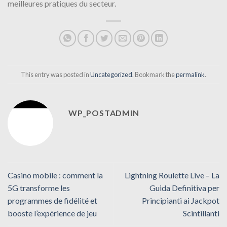
meilleures pratiques du secteur.
This entry was posted in
Uncategorized
. Bookmark the
permalink
.
WP_POSTADMIN
Casino mobile : comment la
Lightning Roulette Live – La
5G transforme les
Guida Definitiva per
programmes de fidélité et
Principianti ai Jackpot
booste l’expérience de jeu
Scintillanti