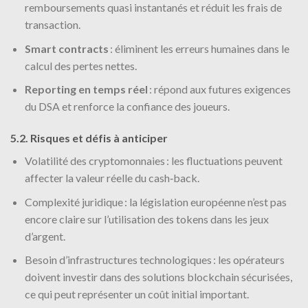
remboursements quasi instantanés et réduit les frais de
transaction.
Smart contracts
: éliminent les erreurs humaines dans le
calcul des pertes nettes.
Reporting en temps réel
: répond aux futures exigences
du DSA et renforce la confiance des joueurs.
5.2. Risques et défis à anticiper
Volatilité des cryptomonnaies : les fluctuations peuvent
affecter la valeur réelle du cash‑back.
Complexité juridique : la législation européenne n’est pas
encore claire sur l’utilisation des tokens dans les jeux
d’argent.
Besoin d’infrastructures technologiques : les opérateurs
doivent investir dans des solutions blockchain sécurisées,
ce qui peut représenter un coût initial important.