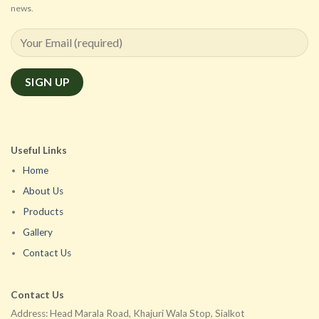
news.
Useful Links
Home
About Us
Products
Gallery
Contact Us
Contact Us
Address: Head Marala Road, Khajuri Wala Stop, Sialkot