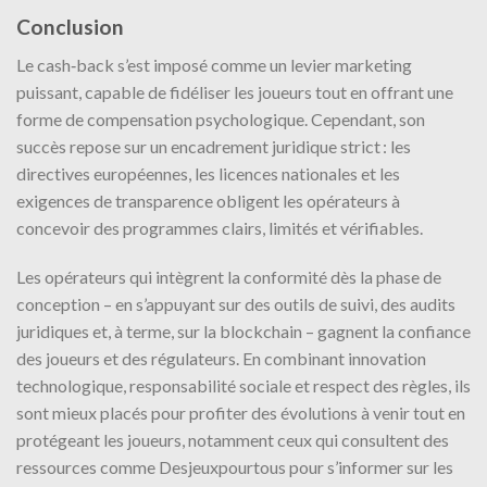
Conclusion
Le cash‑back s’est imposé comme un levier marketing
puissant, capable de fidéliser les joueurs tout en offrant une
forme de compensation psychologique. Cependant, son
succès repose sur un encadrement juridique strict : les
directives européennes, les licences nationales et les
exigences de transparence obligent les opérateurs à
concevoir des programmes clairs, limités et vérifiables.
Les opérateurs qui intègrent la conformité dès la phase de
conception – en s’appuyant sur des outils de suivi, des audits
juridiques et, à terme, sur la blockchain – gagnent la confiance
des joueurs et des régulateurs. En combinant innovation
technologique, responsabilité sociale et respect des règles, ils
sont mieux placés pour profiter des évolutions à venir tout en
protégeant les joueurs, notamment ceux qui consultent des
ressources comme Desjeuxpourtous pour s’informer sur les