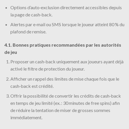
Options d’auto‑exclusion directement accessibles depuis
la page de cash‑back.
Alertes par e‑mail ou SMS lorsque le joueur atteint 80 % du
plafond de remise.
4.1. Bonnes pratiques recommandées par les autorités
de jeu
Proposer un cash‑back uniquement aux joueurs ayant déjà
activé le filtre de protection du joueur.
Afficher un rappel des limites de mise chaque fois que le
cash‑back est crédité.
Offrir la possibilité de convertir les crédits de cash‑back
en temps de jeu limité (ex. : 30 minutes de free spins) afin
de réduire la tentation de miser de grosses sommes
immédiatement.