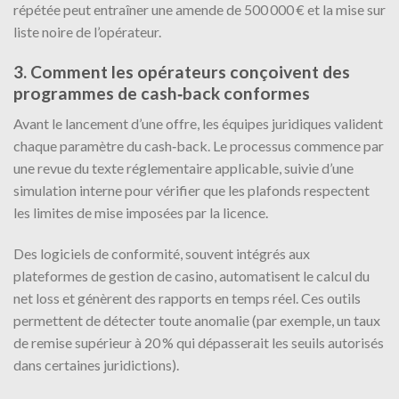
répétée peut entraîner une amende de 500 000 € et la mise sur
liste noire de l’opérateur.
3. Comment les opérateurs conçoivent des
programmes de cash‑back conformes
Avant le lancement d’une offre, les équipes juridiques valident
chaque paramètre du cash‑back. Le processus commence par
une revue du texte réglementaire applicable, suivie d’une
simulation interne pour vérifier que les plafonds respectent
les limites de mise imposées par la licence.
Des logiciels de conformité, souvent intégrés aux
plateformes de gestion de casino, automatisent le calcul du
net loss et génèrent des rapports en temps réel. Ces outils
permettent de détecter toute anomalie (par exemple, un taux
de remise supérieur à 20 % qui dépasserait les seuils autorisés
dans certaines juridictions).