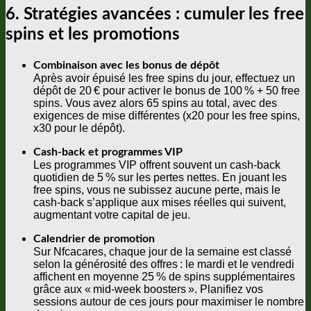
6. Stratégies avancées : cumuler les free
spins et les promotions
Combinaison avec les bonus de dépôt
Après avoir épuisé les free spins du jour, effectuez un
dépôt de 20 € pour activer le bonus de 100 % + 50 free
spins. Vous avez alors 65 spins au total, avec des
exigences de mise différentes (x20 pour les free spins,
x30 pour le dépôt).
Cash‑back et programmes VIP
Les programmes VIP offrent souvent un cash‑back
quotidien de 5 % sur les pertes nettes. En jouant les
free spins, vous ne subissez aucune perte, mais le
cash‑back s’applique aux mises réelles qui suivent,
augmentant votre capital de jeu.
Calendrier de promotion
Sur Nfcacares, chaque jour de la semaine est classé
selon la générosité des offres : le mardi et le vendredi
affichent en moyenne 25 % de spins supplémentaires
grâce aux « mid‑week boosters ». Planifiez vos
sessions autour de ces jours pour maximiser le nombre