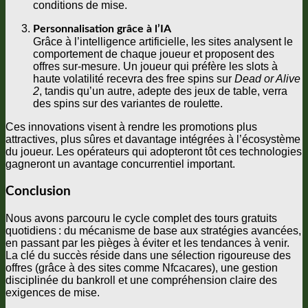
conditions de mise.
Personnalisation grâce à l’IA
Grâce à l’intelligence artificielle, les sites analysent le
comportement de chaque joueur et proposent des
offres sur‑mesure. Un joueur qui préfère les slots à
haute volatilité recevra des free spins sur
Dead or Alive
2
, tandis qu’un autre, adepte des jeux de table, verra
des spins sur des variantes de roulette.
Ces innovations visent à rendre les promotions plus
attractives, plus sûres et davantage intégrées à l’écosystème
du joueur. Les opérateurs qui adopteront tôt ces technologies
gagneront un avantage concurrentiel important.
Conclusion
Nous avons parcouru le cycle complet des tours gratuits
quotidiens : du mécanisme de base aux stratégies avancées,
en passant par les pièges à éviter et les tendances à venir.
La clé du succès réside dans une sélection rigoureuse des
offres (grâce à des sites comme Nfcacares), une gestion
disciplinée du bankroll et une compréhension claire des
exigences de mise.