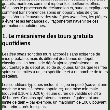
gratuits, montrons comment repérer les meilleures offres,
détaillons le processus de réclamation et, surtout, expliquons
comment transformer ces spins en opportunités de gros
gains. Vous découvrirez des stratégies avancées, les pièges
à éviter et les tendances qui façonneront l’avenir de ces
promotions quotidiennes.
1. Le mécanisme des tours gratuits
quotidiens
Les
free spins
sont des tours accordés sans exigence de
mise préalable, mais ils diffèrent des bonus de dépôt
classiques. Un bonus de dépôt ajoute généralement un
pourcentage du dépôt au solde du joueur, tandis que les free
spins sont limités à un jeu spécifique et à un nombre de tours
prédéfini.
Les conditions typiques incluent : le jeu imposé (souvent une
machine à sous à thème populaire), une mise minimale
(souvent 0,10 € à 0,20 €), et une durée de validité de 24 à
48 heures. Certains opérateurs imposent également une
limite de gain – par exemple, un maximum de 100 € pouvant
être retiré après les spins.