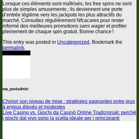
Lorsque ces éléments sont maîtrisés, les free spins ne sont
plus de simples amusements ; ils deviennent une porte
d’entrée légitime vers les jackpots les plus attractifs du
marché. Consultez régulièrement Nfcacares pour rester
informé des meilleures promotions
sans wager
et profiter
pleinement de chaque spin gratuit. Bonne chance !
This entry was posted in
Uncategorized
. Bookmark the
permalink
.
wp_postadmin
Choisir son niveau de mise : stratégies gagnantes entre jeux
à enjeux élevés et modestes
Live Casino vs. Giochi da Casinò Online Tradizionali: perché
i giochi dal vivo sono la scelta ideale per i principianti