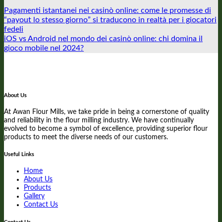
Pagamenti istantanei nei casinò online: come le promesse di
“payout lo stesso giorno” si traducono in realtà per i giocatori
fedeli
iOS vs Android nel mondo dei casinò online: chi domina il
gioco mobile nel 2024?
About Us
At Awan Flour Mills, we take pride in being a cornerstone of quality
and reliability in the flour milling industry. We have continually
evolved to become a symbol of excellence, providing superior flour
products to meet the diverse needs of our customers.
Useful Links
Home
About Us
Products
Gallery
Contact Us