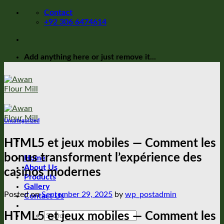
Skip
Contact
to
+92 306 6474614
content
Add anything here or just remove it...
Uncategorized
HTML5 et jeux mobiles — Comment les
bonus transforment l’expérience des
Home
About Us
casinos modernes
Products
Gallery
Posted on
September 29, 2025
by
wp_postadmin
Contact Us
HTML5 et jeux mobiles — Comment les
Search