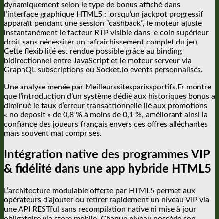
dynamiquement selon le type de bonus affiché dans
l’interface graphique HTML5 : lorsqu’un jackpot progressif
apparaît pendant une session “cashback”, le moteur ajuste
instantanément le facteur RTP visible dans le coin supérieur
droit sans nécessiter un rafraîchissement complet du jeu.
Cette flexibilité est rendue possible grâce au binding
bidirectionnel entre JavaScript et le moteur serveur via
GraphQL subscriptions ou Socket.io events personnalisés.
Une analyse menée par Meilleurssitesparissportifs.Fr montre
que l’introduction d’un système dédié aux historiques bonus a
diminué le taux d’erreur transactionnelle lié aux promotions
« no deposit » de 0,8 % à moins de 0,1 %, améliorant ainsi la
confiance des joueurs français envers ces offres alléchantes
mais souvent mal comprises.
Intégration native des programmes VIP
& fidélité dans une app hybride HTML5
L’architecture modulable offerte par HTML5 permet aux
opérateurs d’ajouter ou retirer rapidement un niveau VIP via
une API RESTful sans recompilation native ni mise à jour
obligatoire via store mobile. Chaque niveau possède son