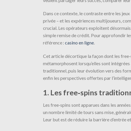
veulent partager leurs succès, comparer leur
Dans ce contexte, le contraste entre les jeux 
privée – et les expériences multijoueurs, com
crucial. Les opérateurs exploitent désormais 
simple remise de crédit. Pour approfondir les
référence :
casino en ligne
.
Cet article décortique la façon dont les fre
métamorphosent lorsqu’elles sont intégrées 
traditionnel, puis leur évolution vers des fo
enfin les perspectives offertes par l’intellige
1. Les free‑spins traditio
Les free‑spins sont apparues dans les années 
un nombre limité de tours sans mise, génér
Leur but est de réduire la barrière d’entrée et