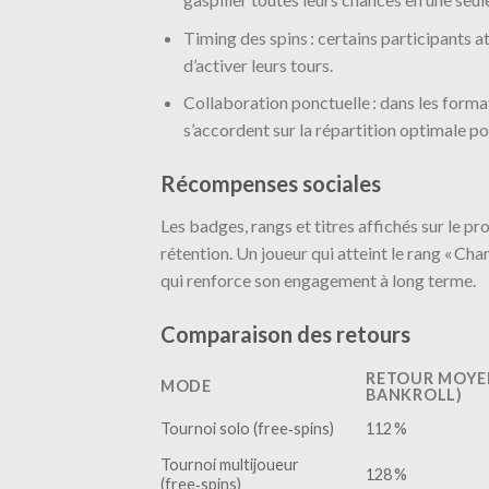
Timing des spins : certains participants a
d’activer leurs tours.
Collaboration ponctuelle : dans les forma
s’accordent sur la répartition optimale po
Récompenses sociales
Les badges, rangs et titres affichés sur le pr
rétention. Un joueur qui atteint le rang « Cha
qui renforce son engagement à long terme.
Comparaison des retours
RETOUR MOYEN
MODE
BANKROLL)
Tournoi solo (free‑spins)
112 %
Tournoi multijoueur
128 %
(free‑spins)