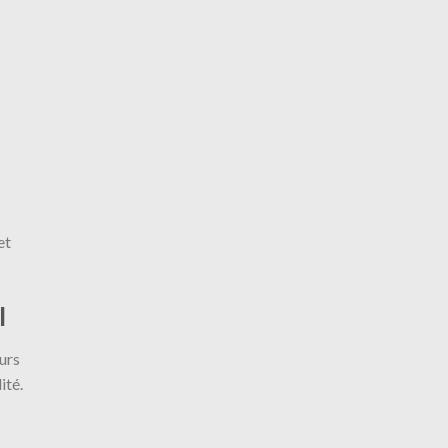
et
l
urs
ité.