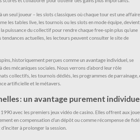
s scores et collaborer pour obtenir des gains plus importants.
à un seul joueur – les slots classiques où chaque tour est une affaire
me les tables live, les tournois ou les slots en mode équipe, devient
la puissance du collectif pour rendre chaque free‑spin plus qu’une
 tendances actuelles, les lecteurs peuvent consulter le site de
e‑spins, historiquement perçues comme un avantage individuel, se
à des mécaniques sociales. Nous verrons d’abord leur rôle
rmats collectifs, les tournois dédiés, les programmes de parrainage, 
nce artificielle et le métavers.
nnelles : un avantage purement individue
1990 avec les premiers jeux vidéo de casino. Elles offrent aux joue
alement en compensation d’un dépôt ou comme récompense de fidél
 d’inciter à prolonger la session.