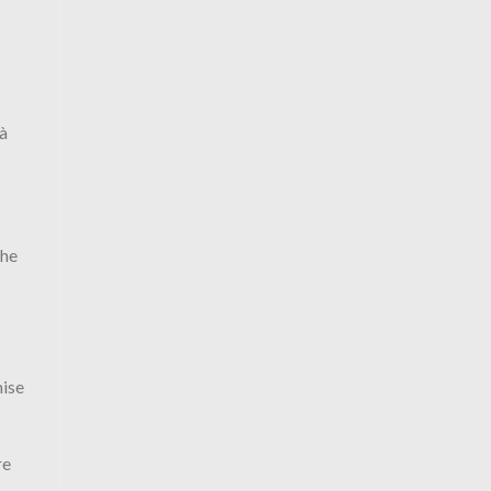
 à
che
mise
re