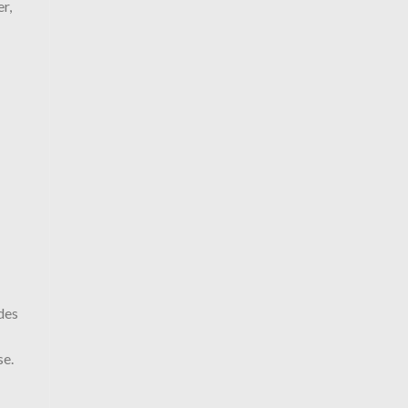
r,
 des
se.