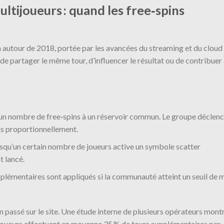
ultijoueurs : quand les free‑spins
on autour de 2018, portée par les avancées du streaming et du cloud
de partager le même tour, d’influencer le résultat ou de contribuer
e un nombre de free‑spins à un réservoir commun. Le groupe déclen
ins proportionnellement.
squ’un certain nombre de joueurs active un symbole scatter
t lancé.
plémentaires sont appliqués si la communauté atteint un seuil de 
assé sur le site. Une étude interne de plusieurs opérateurs mont
ijoueurs effectuent en moyenne 35 % de tours supplémentaires par