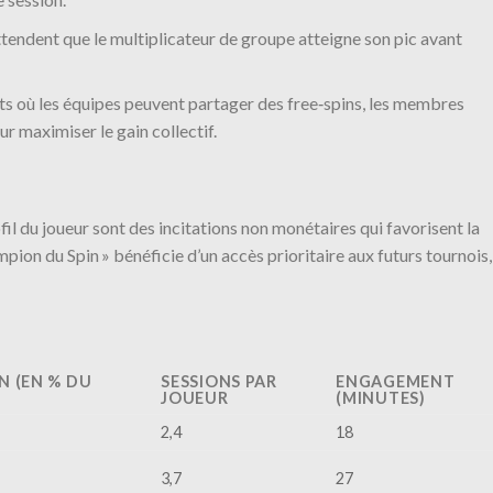
ttendent que le multiplicateur de groupe atteigne son pic avant
ts où les équipes peuvent partager des free‑spins, les membres
ur maximiser le gain collectif.
ofil du joueur sont des incitations non monétaires qui favorisent la
mpion du Spin » bénéficie d’un accès prioritaire aux futurs tournois,
 (EN % DU
SESSIONS PAR
ENGAGEMENT
JOUEUR
(MINUTES)
2,4
18
3,7
27