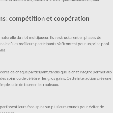
ins : compétition et coopération
naturelle du slot multijoueur. Ils se structurent en phases de
inale où les meilleurs participants s’affrontent pour un prize pool
les.
scores de chaque participant, tandis que le chat intégré permet aux
 des spins ou de célébrer les gros gains. Cette interaction crée une
mple acte de tourner les rouleaux.
épartissent leurs free‑spins sur plusieurs rounds pour éviter de
e session.