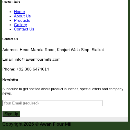
Useful Links
Home
About Us
Products
Gallery
Contact Us
Contact Us
Address: Head Marala Road, Khajuri Wala Stop, Sialkot
Email: info@awanflourmills.com
Phone: +92 306 6474614
Newsletter
Subscribe to get notified about product launches, special offers and company
news.
Copyright 2026 ©
Awan Flour Mill