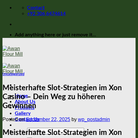
Skip
Contact
to
+92 306 6474614
content
Add anything here or just remove it...
Uncategorized
Meisterhafte Slot‑Strategien im Xon
Casino – Dein Weg zu höheren
Home
About Us
Gewinnen
Products
Gallery
Posted on
September 22, 2025
by
wp_postadmin
Contact Us
Search
Meisterhafte Slot‑Strategien im Xon
for: