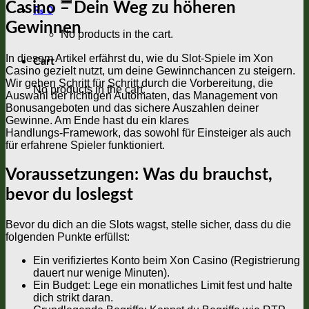
Casino – Dein Weg zu höheren
₨
0
Gewinnen
No products in the cart.
In diesem Artikel erfährst du, wie du Slot‑Spiele im Xon
Cart
Casino gezielt nutzt, um deine Gewinnchancen zu steigern.
Wir gehen Schritt für Schritt durch die Vorbereitung, die
No products in the cart.
Auswahl der richtigen Automaten, das Management von
Bonusangeboten und das sichere Auszahlen deiner
Gewinne. Am Ende hast du ein klares
Handlungs‑Framework, das sowohl für Einsteiger als auch
für erfahrene Spieler funktioniert.
Voraussetzungen: Was du brauchst,
bevor du loslegst
Bevor du dich an die Slots wagst, stelle sicher, dass du die
folgenden Punkte erfüllst:
Ein verifiziertes Konto beim Xon Casino (Registrierung
dauert nur wenige Minuten).
Ein Budget: Lege ein monatliches Limit fest und halte
dich strikt daran.