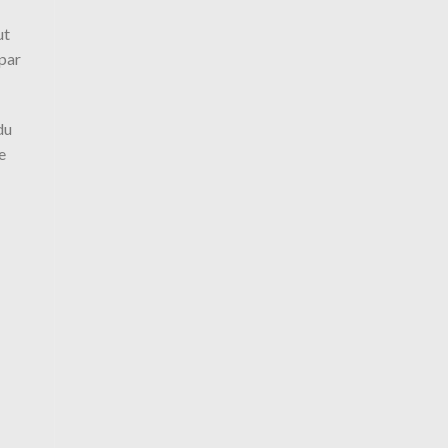
ut
 par
du
e