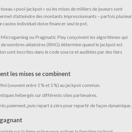
seau « pool‑jackpot » où les mises de milliers de joueurs sont
permet d’atteindre des montants impressionnants – parfois plusieu
 casino individuel doive financer seul le pot.
, Microgaming ou Pragmatic Play conçoivent les algorithmes qui
ur de nombres aléatoires (RNG) détermine quand le jackpot est
ion sont inscrites dans le code source et auditées par des tiers
ment les mises se combinent
ini (souvent entre 1 % et 5 %) au jackpot commun.
ntiques hébergés sur différents sites partenaires.
rès paiement, puis repart à zéro pour repartir de façon dynamique.
r gagnant
orisée sur la ligne active pour activer la fonction jackpot.