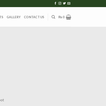
TS
GALLERY
CONTACT US
₨
0
pot