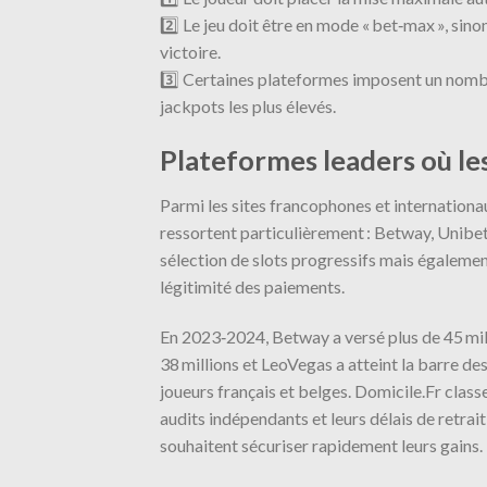
2️⃣ Le jeu doit être en mode « bet‑max », si
victoire.
3️⃣ Certaines plateformes imposent un nombr
jackpots les plus élevés.
Plateformes leaders où le
Parmi les sites francophones et internationa
ressortent particulièrement : Betway, Unibe
sélection de slots progressifs mais égalemen
légitimité des paiements.
En 2023‑2024, Betway a versé plus de 45 mill
38 millions et LeoVegas a atteint la barre d
joueurs français et belges. Domicile.Fr clas
audits indépendants et leurs délais de retrait
souhaitent sécuriser rapidement leurs gains.