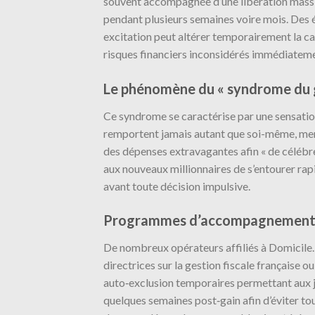
souvent accompagnée d’une libération massi
pendant plusieurs semaines voire mois. Des 
excitation peut altérer temporairement la ca
risques financiers inconsidérés immédiateme
Le phénomène du « syndrome du 
Ce syndrome se caractérise par une sensation
remportent jamais autant que soi-même, mena
des dépenses extravagantes afin « de céléb
aux nouveaux millionnaires de s’entourer rapid
avant toute décision impulsive.
Programmes d’accompagnement pr
De nombreux opérateurs affiliés à Domicile.F
directrices sur la gestion fiscale française o
auto‑exclusion temporaires permettant aux j
quelques semaines post‑gain afin d’éviter to