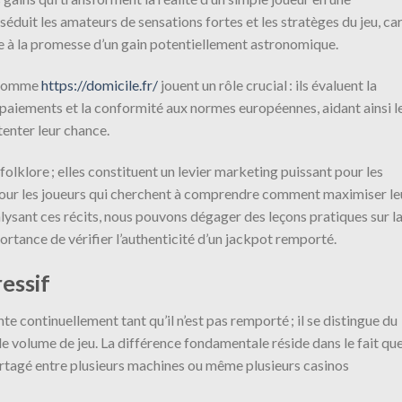
uit les amateurs de sensations fortes et les stratèges du jeu, ca
ire à la promesse d’un gain potentiellement astronomique.
n comme
https://domicile.fr/
jouent un rôle crucial : ils évaluent la
 paiements et la conformité aux normes européennes, aidant ainsi l
tenter leur chance.
folklore ; elles constituent un levier marketing puissant pour les
n pour les joueurs qui cherchent à comprendre comment maximiser le
lysant ces récits, nous pouvons dégager des leçons pratiques sur l
portance de vérifier l’authenticité d’un jackpot remporté.
essif
e continuellement tant qu’il n’est pas remporté ; il se distingue du
 le volume de jeu. La différence fondamentale réside dans le fait qu
tagé entre plusieurs machines ou même plusieurs casinos