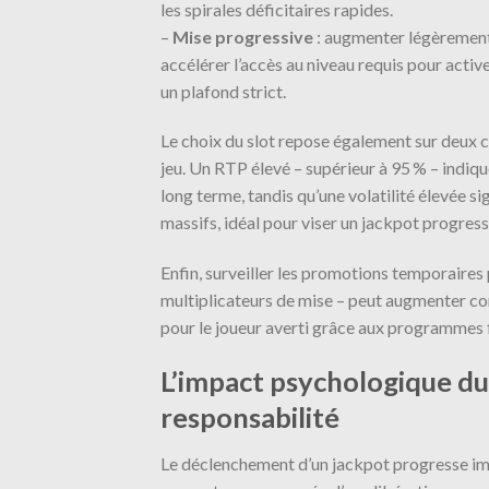
les spirales déficitaires rapides.
–
Mise progressive
: augmenter légèrement
accélérer l’accès au niveau requis pour active
un plafond strict.
Le choix du slot repose également sur deux cr
jeu. Un RTP élevé – supérieur à 95 % – indiqu
long terme, tandis qu’une volatilité élevée s
massifs, idéal pour viser un jackpot progre
Enfin, surveiller les promotions temporaires 
multiplicateurs de mise – peut augmenter co
pour le joueur averti grâce aux programmes f
L’impact psychologique du
responsabilité
Le déclenchement d’un jackpot progresse immé