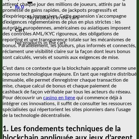
for:
attirent chaque jour des millions de joueurs, attirés par la
₨
0
promesse de gains rapides, de jackpots progressifs et
d’expériences immersives. Cette expansion s’accompagne
No products in the cart.
d’exigences réglementaires de plus en plus strictes : les
autorités européennes, américaines ou asiatiques imposent
Cart
des contrôles AML/KYC rigoureux, des obligations de
reporting et une transparence totale sur les mécanismes de
No products in the cart.
bonus. Parallèlement, les joueurs, plus informés et connectés,
réclament une visibilité claire sur la façon dont leurs bonus
sont calculés, versés et soumis aux exigences de mise.
C’est dans ce contexte que la blockchain apparaît comme une
réponse technologique majeure. En tant que registre distribué
immuable, elle permet d’enregistrer chaque transaction de
mise, chaque calcul de bonus et chaque paiement de
cashback de façon vérifiable par tous les acteurs du réseau.
Pour découvrir un
casino en ligne
qui commence déjà à
intégrer ces innovations, il suffit de consulter les ressources
spécialisées qui répertorient les sites pionniers dans l’usage
de la technologie décentralisée.
1. Les fondements techniques de la
blockchain appliquée aux jeux d’argent