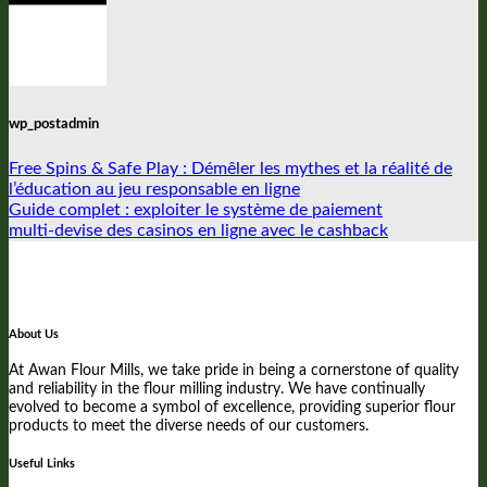
wp_postadmin
Free Spins & Safe Play : Démêler les mythes et la réalité de
l’éducation au jeu responsable en ligne
Guide complet : exploiter le système de paiement
multi‑devise des casinos en ligne avec le cashback
About Us
At Awan Flour Mills, we take pride in being a cornerstone of quality
and reliability in the flour milling industry. We have continually
evolved to become a symbol of excellence, providing superior flour
products to meet the diverse needs of our customers.
Useful Links