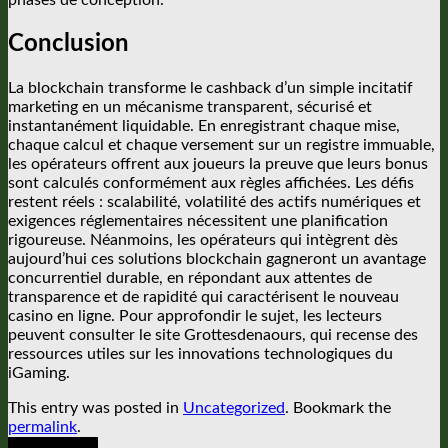
phases de conception.
Conclusion
La blockchain transforme le cashback d’un simple incitatif
marketing en un mécanisme transparent, sécurisé et
instantanément liquidable. En enregistrant chaque mise,
chaque calcul et chaque versement sur un registre immuable,
les opérateurs offrent aux joueurs la preuve que leurs bonus
sont calculés conformément aux règles affichées. Les défis
restent réels : scalabilité, volatilité des actifs numériques et
exigences réglementaires nécessitent une planification
rigoureuse. Néanmoins, les opérateurs qui intègrent dès
aujourd’hui ces solutions blockchain gagneront un avantage
concurrentiel durable, en répondant aux attentes de
transparence et de rapidité qui caractérisent le nouveau
casino en ligne. Pour approfondir le sujet, les lecteurs
peuvent consulter le site Grottesdenaours, qui recense des
ressources utiles sur les innovations technologiques du
iGaming.
This entry was posted in
Uncategorized
. Bookmark the
permalink
.