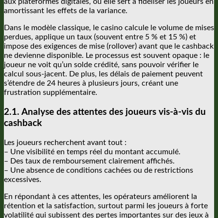
aux plateformes digitales, où elle sert à fidéliser les joueurs en
amortissant les effets de la variance.
Dans le modèle classique, le casino calcule le volume de mises
perdues, applique un taux (souvent entre 5 % et 15 %) et
impose des exigences de mise (rollover) avant que le cashback
ne devienne disponible. Le processus est souvent opaque : le
joueur ne voit qu’un solde crédité, sans pouvoir vérifier le
calcul sous‑jacent. De plus, les délais de paiement peuvent
s’étendre de 24 heures à plusieurs jours, créant une
frustration supplémentaire.
2.1. Analyse des attentes des joueurs vis‑à‑vis du
cashback
Les joueurs recherchent avant tout :
– Une visibilité en temps réel du montant accumulé.
– Des taux de remboursement clairement affichés.
– Une absence de conditions cachées ou de restrictions
excessives.
En répondant à ces attentes, les opérateurs améliorent la
rétention et la satisfaction, surtout parmi les joueurs à forte
volatilité qui subissent des pertes importantes sur des jeux à