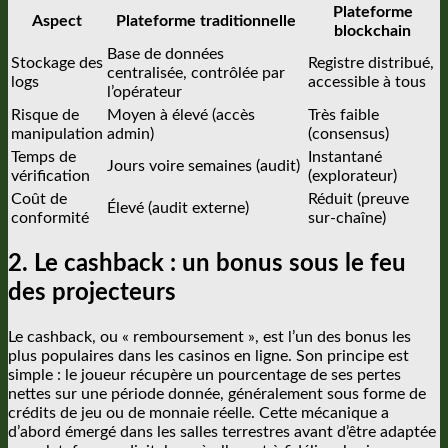
Plateforme
Aspect
Plateforme traditionnelle
blockchain
Base de données
Stockage des
Registre distribué,
centralisée, contrôlée par
logs
accessible à tous
l’opérateur
Risque de
Moyen à élevé (accès
Très faible
manipulation
admin)
(consensus)
Temps de
Instantané
Jours voire semaines (audit)
vérification
(explorateur)
Coût de
Réduit (preuve
Élevé (audit externe)
conformité
sur‑chaîne)
2. Le cashback : un bonus sous le feu
des projecteurs
Le cashback, ou « remboursement », est l’un des bonus les
plus populaires dans les casinos en ligne. Son principe est
simple : le joueur récupère un pourcentage de ses pertes
nettes sur une période donnée, généralement sous forme de
crédits de jeu ou de monnaie réelle. Cette mécanique a
d’abord émergé dans les salles terrestres avant d’être adaptée