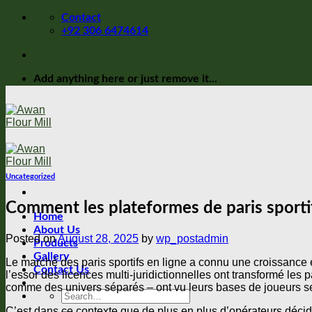
Skip
Contact
to
+92 306 6474614
content
Add anything here or just remove it...
Uncategorized
Comment les plateformes de paris sportif
Home
About Us
Posted on
August 28, 2025
by
wp_postadmin
Products
Gallery
Le marché des paris sportifs en ligne a connu une croissance e
Contact Us
l’essor des licences multi‑juridictionnelles ont transformé les 
comme des univers séparés – ont vu leurs bases de joueurs se s
Search
for:
C’est dans ce contexte que de plus en plus d’opérateurs déciden