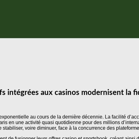
s intégrées aux casinos modernisent la fi
xponentielle au cours de la dernière décennie. La facilité d’ac
paris en une activité quasi quotidienne pour des millions d’inter
tabiliser, voire diminuer, face à la concurrence des plateforme
t de fusionner leurs offres casino et sportsbook, créant ainsi de