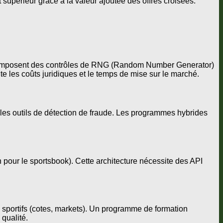
périeur grâce à la valeur ajoutée des offres croisées.
ino imposent des contrôles de RNG (Random Number Generator)
e les coûts juridiques et le temps de mise sur le marché.
ans les outils de détection de fraude. Les programmes hybrides
n pour le sportsbook). Cette architecture nécessite des API
ris sportifs (cotes, markets). Un programme de formation
qualité.