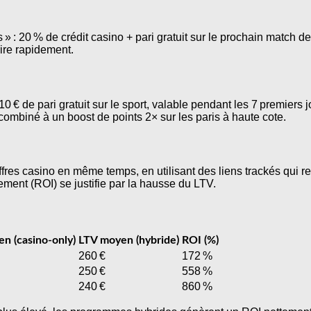
» : 20 % de crédit casino + pari gratuit sur le prochain match d
rire rapidement.
0 € de pari gratuit sur le sport, valable pendant les 7 premiers j
combiné à un boost de points 2× sur les paris à haute cote.
offres casino en même temps, en utilisant des liens trackés qui
ement (ROI) se justifie par la hausse du LTV.
n (casino‑only)
LTV moyen (hybride)
ROI (%)
260 €
172 %
250 €
558 %
240 €
860 %