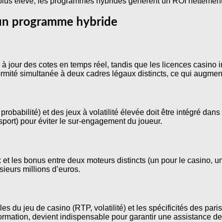
s élevé, les programmes hybrides génèrent un ROI nettement su
d’un programme hybride
e à jour des cotes en temps réel, tandis que les licences cas
rmité simultanée à deux cadres légaux distincts, ce qui augment
e probabilité) et des jeux à volatilité élevée doit être intégré d
sport) pour éviter le sur‑engagement du joueur.
x et les bonus entre deux moteurs distincts (un pour le casino, u
ieurs millions d’euros.
gles du jeu de casino (RTP, volatilité) et les spécificités des pa
mation, devient indispensable pour garantir une assistance de 