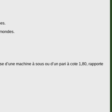
es.
x mondes.
sse d’une machine à sous ou d’un pari à cote 1,80, rapporte