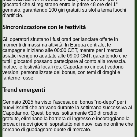
giocatori che si registrano entro le prime 48 ore del 1°
gennaio, garantendo 100 giri gratuiti su slot a tema fuochi
d’artificio.
Sincronizzazione con le festività
Gli operatori sfruttano i fusi orari per lanciare offerte in
momenti di massima attività. In Europa centrale, le
campagne iniziano alle 00:00 CET, mentre per i mercati
asiatici vengono adattate alle 09:00 GMT, garantendo che
tutti i giocatori possano partecipare al conto alla rovescia.
Inoltre, le festività locali (es. Capodanno cinese) vedono
versioni personalizzate del bonus, con temi di draghi e
lanterne rosse.
Trend emergenti
Gennaio 2025 ha visto l’ascesa dei bonus “no‑depo” per i
nuovi iscritti che arrivano durante la settimana successiva al
Capodanno. Questi bonus, solitamente €10 di credito
gratuito, eliminano la barriera di ingresso e incoraggiano la
prova di nuovi giochi, soprattutto nei nuovi casinò online che
cercano di guadagnare quote di mercato.