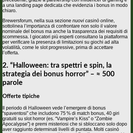
a una landing page dedicata che evidenzia i bonus in modo
chiaro.
Brewersforum, nella sua sezione
nuovi casinò online
,
sottolinea l’importanza di confrontare non solo il valore
nominale del bonus ma anche la trasparenza dei requisiti di
scommessa. I giocatori più esperti consultano la piattaforma
per verificare la presenza di limitazioni su giochi ad alta
volatilità, come le slot progressive, prima di accettare
l’offerta.
2. “Halloween: tra spettri e spin, la
strategia dei bonus horror” – ≈ 500
parole
Offerte tipiche
Il periodo di Halloween vede l’emergere di bonus
“spaventosi” che includono 75 % di match bonus, 40 giri
gratuiti su slot horror (es. “Vampire’s Kiss” o “Zombie
Apocalypse”) e premi misteriosi che si sbloccano solo dopo
aver raggiunto determinati livelli di puntata. Molti casinò