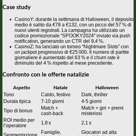
Case study
CasinoY: durante la settimana di Halloween, il deposito
medio è salito da €78 a €132, con un picco del 57 % di
nuovi utenti registrati. La campagna ha utilizzato un
codice promozionale “SPOOKY2024” inviato via push
notification, generando un CTR del 9,4 %.
CasinoZ: ha lanciato un torneo “Nightmare Slots” con
un jackpot progressivo di €25 000. Il numero di partite
giornaliere è aumentato del 63 % e il churn rate è
diminuito del 4 % rispetto al mese precedente.
Confronto con le offerte natalizie
Aspetto
Natale
Halloween
Tono
Caldo, festivo
Dark, thriller
Durata tipica
7‑10 giorni
4‑5 giorni
Match +
Match + giri + premi
Tipo di bonus
cash‑back
misteriosi
ROI medio per
1.8 x
2.1 x
l’operatore
Famiglie,
Giocatori ad alta
Segmentazione