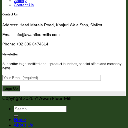
Gallery
Contact Us
Contact Us
Address: Head Marala Road, Khajuri Wala Stop, Sialkot
Email: info@awanflourmills.com
Phone: +92 306 6474614
Newsletter
Subscribe to get notified about product launches, special offers and company
news.
Copyright 2026 ©
Awan Flour Mill
Search
for:
Home
About Us