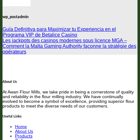
wp_postadmin
Guía Definitiva para Maximizar tu Experiencia en el
Programa VIP de Betalice Casino
Les jackpots des casinos modernes sous licence MGA –
Comment la Malta Gaming Authority façonne la stratégie des
opérateurs
About Us
At Awan Flour Mills, we take pride in being a cornerstone of quality
and reliability in the flour milling industry. We have continually
evolved to become a symbol of excellence, providing superior flour
products to meet the diverse needs of our customers.
Useful Links
Home
About Us
Products