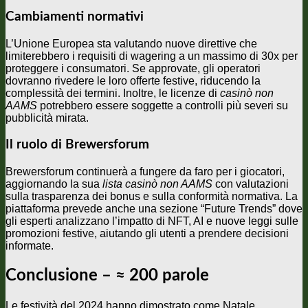
Cambiamenti normativi
L’Unione Europea sta valutando nuove direttive che
limiterebbero i requisiti di wagering a un massimo di 30x per
proteggere i consumatori. Se approvate, gli operatori
dovranno rivedere le loro offerte festive, riducendo la
complessità dei termini. Inoltre, le licenze di
casinò non
AAMS
potrebbero essere soggette a controlli più severi su
pubblicità mirata.
Il ruolo di Brewersforum
Brewersforum continuerà a fungere da faro per i giocatori,
aggiornando la sua
lista casinò non AAMS
con valutazioni
sulla trasparenza dei bonus e sulla conformità normativa. La
piattaforma prevede anche una sezione “Future Trends” dove
gli esperti analizzano l’impatto di NFT, AI e nuove leggi sulle
promozioni festive, aiutando gli utenti a prendere decisioni
informate.
Conclusione – ≈ 200 parole
Le festività del 2024 hanno dimostrato come Natale,