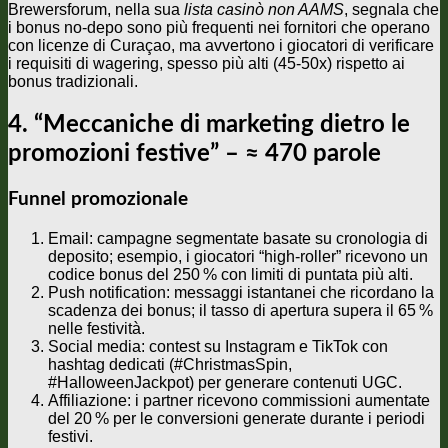
Brewersforum, nella sua
lista casinò non AAMS
, segnala che
i bonus no‑depo sono più frequenti nei fornitori che operano
con licenze di Curaçao, ma avvertono i giocatori di verificare
i requisiti di wagering, spesso più alti (45‑50x) rispetto ai
bonus tradizionali.
4. “Meccaniche di marketing dietro le
promozioni festive” – ≈ 470 parole
Funnel promozionale
Email: campagne segmentate basate su cronologia di
deposito; esempio, i giocatori “high‑roller” ricevono un
codice bonus del 250 % con limiti di puntata più alti.
Push notification: messaggi istantanei che ricordano la
scadenza dei bonus; il tasso di apertura supera il 65 %
nelle festività.
Social media: contest su Instagram e TikTok con
hashtag dedicati (#ChristmasSpin,
#HalloweenJackpot) per generare contenuti UGC.
Affiliazione: i partner ricevono commissioni aumentate
del 20 % per le conversioni generate durante i periodi
festivi.