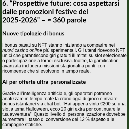
6. “Prospettive future: cosa aspettarsi
dalle promozioni festive del
2025‑2026” – ≈ 360 parole
Nuove tipologie di bonus
I bonus basati su NFT stanno iniziando a comparire nei
nuovi casinò online
più sperimentali. Gli utenti ricevono NFT
unici che garantiscono giri gratuiti illimitati su slot selezionate
o partecipazione a tornei esclusivi. Inoltre, la gamification
avanzata includerà missioni stagionali a punti, con
ricompense che si evolvono in tempo reale.
AI per offerte ultra‑personalizzate
Grazie all’intelligenza artificiale, gli operatori potranno
analizzare in tempo reale la cronologia di gioco e inviare
bonus istantanei via chat bot: “Hai appena vinto €200 su una
slot a tema Halloween, ecco 20 giri extra per continuare la
tua avventura”. Questo livello di personalizzazione dovrebbe
aumentare il tasso di conversione del 12 % rispetto alle
campagne statiche.