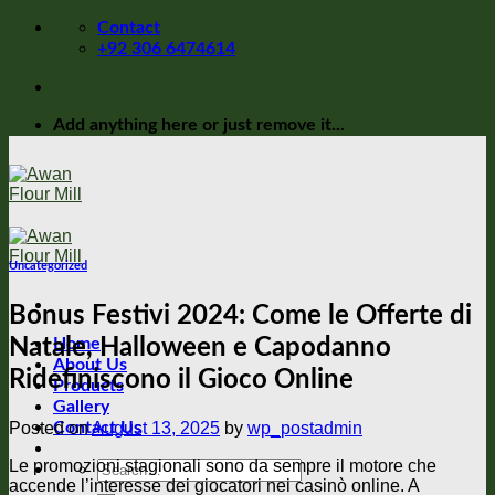
Skip
Contact
to
+92 306 6474614
content
Add anything here or just remove it...
Uncategorized
Bonus Festivi 2024: Come le Offerte di
Natale, Halloween e Capodanno
Home
About Us
Ridefiniscono il Gioco Online
Products
Gallery
Posted on
August 13, 2025
by
wp_postadmin
Contact Us
Le promozioni stagionali sono da sempre il motore che
Search
accende l’interesse dei giocatori nei casinò online. A
for: