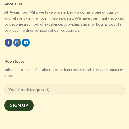
About Us
At Awan Flour Mills, we take pride in being a cornerstone of quality
and reliability in the flour milling industry. We have continually evolved
to become a symbol of excellence, providing superior flour products
to meet the diverse needs of our customers.
Newsletter
Subscribe to get notified about product launches, special offers and company
news.