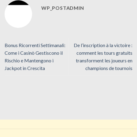
WP_POSTADMIN
Bonus Ricorrenti Settimanali:
De l’inscription à la victoire :
Come i Casinò Gestiscono il
comment les tours gratuits
Rischio e Mantengono i
transforment les joueurs en
Jackpot in Crescita
champions de tournois