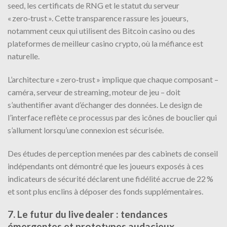
seed, les certificats de RNG et le statut du serveur
« zero‑trust ». Cette transparence rassure les joueurs,
notamment ceux qui utilisent des Bitcoin casino ou des
plateformes de meilleur casino crypto, où la méfiance est
naturelle.
L’architecture « zero‑trust » implique que chaque composant –
caméra, serveur de streaming, moteur de jeu – doit
s’authentifier avant d’échanger des données. Le design de
l’interface reflète ce processus par des icônes de bouclier qui
s’allument lorsqu’une connexion est sécurisée.
Des études de perception menées par des cabinets de conseil
indépendants ont démontré que les joueurs exposés à ces
indicateurs de sécurité déclarent une fidélité accrue de 22 %
et sont plus enclins à déposer des fonds supplémentaires.
7. Le futur du live dealer : tendances
émergentes et prototypes audacieux