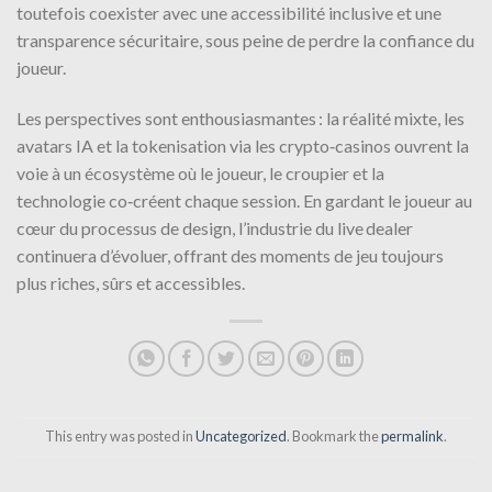
toutefois coexister avec une accessibilité inclusive et une
transparence sécuritaire, sous peine de perdre la confiance du
joueur.
Les perspectives sont enthousiasmantes : la réalité mixte, les
avatars IA et la tokenisation via les crypto‑casinos ouvrent la
voie à un écosystème où le joueur, le croupier et la
technologie co‑créent chaque session. En gardant le joueur au
cœur du processus de design, l’industrie du live dealer
continuera d’évoluer, offrant des moments de jeu toujours
plus riches, sûrs et accessibles.
This entry was posted in
Uncategorized
. Bookmark the
permalink
.