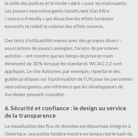
la taille des polices et le mode « dark » pour les malvoyants.
Les joueurs neurodivergents bénéficient d’un filtre
« sensory‑friendly » qui désactive les effets lumineux
excessifs et réduit le volume des effets sonores.
Des tests d’utilisabilité menés avec des groupes divers –
associations de joueurs aveugles, forums de personnes
autistes – ont montré que les temps de prise en main
diminuent de 30 % lorsque les standards WCAG 2.2 sont
appliqués. Le site Autismes, par exemple, répertorie des
guides pratiques sur l’optimisation de l’UX pour les personnes
neurodivergentes, une référence que les développeurs de
live dealer peuvent consulter.
6. Sécurité et confiance : le design au service
de la transparence
La visualisation des flux de données est désormais intégrée à
l’interface : une petite fenêtre montre en temps réel le hash du