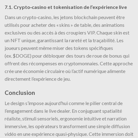
7.1. Crypto‑casino et tokenisation de l’expérience live
Dans un crypto‑casino, les jetons blockchain peuvent être
utilisés pour acheter des « skins » de table, des animations
exclusives ou des accès à des croupiers VIP. Chaque skin est
un NFT unique, garantissant la rareté et la traçabilité. Les
joueurs peuvent même miser des tokens spécifiques
(ex. $DOGE) pour débloquer des tours de roue de bonus qui
offrent des récompenses en cryptomonnaies. Cette approche
crée une économie circulaire où l’actif numérique alimente
directement l’expérience de jeu.
Conclusion
Le design s’impose aujourd’hui comme le pilier central de
l’engagement dans le live dealer. En conjuguant spatialité
réaliste, stimuli sensoriels, ergonomie intuitive et narration
immersive, les opérateurs transforment une simple diffusion
vidéo en une expérience quasi‑physique. Cette immersion doit