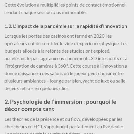
Cette évolution a multiplié les points de contact émotionnel,
rendant chaque session plus mémorable.
1.2. L’impact de la pandémie sur la rapidité d’innovation
Lorsque les portes des casinos ont fermé en 2020, les
opérateurs ont dû combler le vide d’expérience physique. Les
budgets alloués à la refonte des studios ont explosé,
accélérant le passage aux environnements 3D interactifs et à
l’intégration de caméras à 360 °. Cette course à l’innovation a
donné naissance à des salons où le joueur peut choisir entre
plusieurs ambiances – lounge parisien, yacht de luxe ou salle
de jeux rétro – en quelques clics.
2. Psychologie de l’immersion : pourquoi le
décor compte tant
Les théories de la présence et du flow, développées par les
chercheurs en HCI, s’appliquent parfaitement au live dealer.
La présence décrit le sentiment d’être « dans »