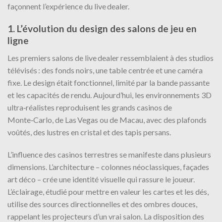
façonnent l’expérience du live dealer.
1. L’évolution du design des salons de jeu en
ligne
Les premiers salons de live dealer ressemblaient à des studios
télévisés : des fonds noirs, une table centrée et une caméra
fixe. Le design était fonctionnel, limité par la bande passante
et les capacités de rendu. Aujourd’hui, les environnements 3D
ultra‑réalistes reproduisent les grands casinos de
Monte‑Carlo, de Las Vegas ou de Macau, avec des plafonds
voûtés, des lustres en cristal et des tapis persans.
L’influence des casinos terrestres se manifeste dans plusieurs
dimensions. L’architecture – colonnes néoclassiques, façades
art déco – crée une identité visuelle qui rassure le joueur.
L’éclairage, étudié pour mettre en valeur les cartes et les dés,
utilise des sources directionnelles et des ombres douces,
rappelant les projecteurs d’un vrai salon. La disposition des