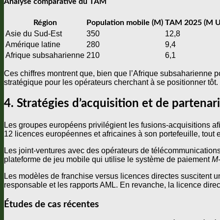
Analyse comparative du TAM
Région
Population mobile (M)
TAM 2025 (M 
Asie du Sud‑Est
350
12,8
Amérique latine
280
9,4
Afrique subsaharienne
210
6,1
Ces chiffres montrent que, bien que l’Afrique subsaharienne po
stratégique pour les opérateurs cherchant à se positionner tôt.
4. Stratégies d’acquisition et de partena
Les groupes européens privilégient les fusions‑acquisitions af
12 licences européennes et africaines à son portefeuille, tout 
Les joint‑ventures avec des opérateurs de télécommunications
plateforme de jeu mobile qui utilise le système de paiement
M
Les modèles de franchise versus licences directes suscitent un
responsable et les rapports AML. En revanche, la licence direct
Études de cas récentes