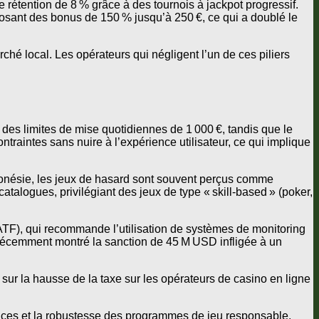
 rétention de 8 % grâce à des tournois à jackpot progressif.
posant des bonus de 150 % jusqu’à 250 €, ce qui a doublé le
é local. Les opérateurs qui négligent l’un de ces piliers
es limites de mise quotidiennes de 1 000 €, tandis que le
raintes sans nuire à l’expérience utilisateur, ce qui implique
ndonésie, les jeux de hasard sont souvent perçus comme
talogues, privilégiant des jeux de type « skill‑based » (poker,
ATF), qui recommande l’utilisation de systèmes de monitoring
 récemment montré la sanction de 45 M USD infligée à un
sur la hausse de la taxe sur les opérateurs de casino en ligne
cences et la robustesse des programmes de jeu responsable,