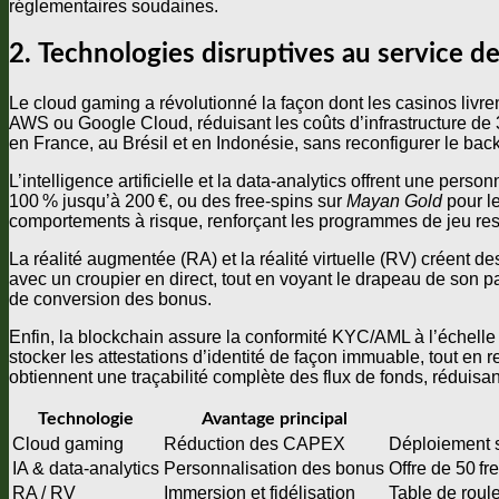
réglementaires soudaines.
2. Technologies disruptives au service d
Le cloud gaming a révolutionné la façon dont les casinos livren
AWS ou Google Cloud, réduisant les coûts d’infrastructure 
en France, au Brésil et en Indonésie, sans reconfigurer le bac
L’intelligence artificielle et la data‑analytics offrent une per
100 % jusqu’à 200 €, ou des free‑spins sur
Mayan Gold
pour le
comportements à risque, renforçant les programmes de jeu re
La réalité augmentée (RA) et la réalité virtuelle (RV) créent d
avec un croupier en direct, tout en voyant le drapeau de son 
de conversion des bonus.
Enfin, la blockchain assure la conformité KYC/AML à l’échelle 
stocker les attestations d’identité de façon immuable, tout en
obtiennent une traçabilité complète des flux de fonds, réduisan
Technologie
Avantage principal
Cloud gaming
Réduction des CAPEX
Déploiement 
IA & data‑analytics
Personnalisation des bonus
Offre de 50 fr
RA / RV
Immersion et fidélisation
Table de roule