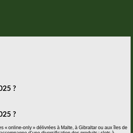
025 ?
025 ?
 « online‑only » délivrées à Malte, à Gibraltar ou aux îles de
s’accompagne d’une diversification des produits : slots à