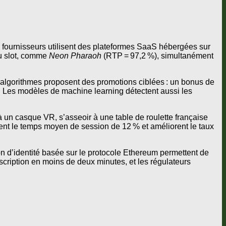
es fournisseurs utilisent des plateformes SaaS hébergées sur
u slot, comme
Neon Pharaoh
(RTP = 97,2 %), simultanément
 les algorithmes proposent des promotions ciblées : un bonus de
té. Les modèles de machine learning détectent aussi les
 à un casque VR, s’asseoir à une table de roulette française
tent le temps moyen de session de 12 % et améliorent le taux
on d’identité basée sur le protocole Ethereum permettent de
scription en moins de deux minutes, et les régulateurs