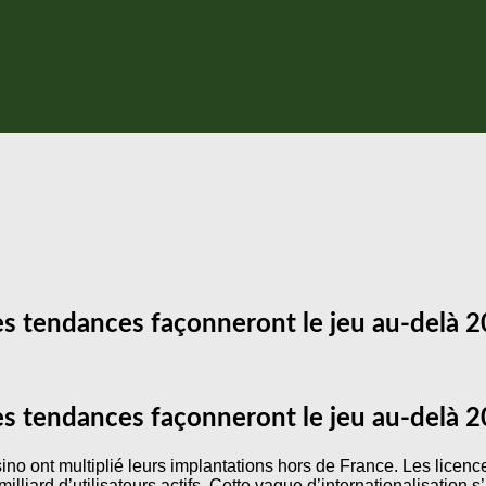
es tendances façonneront le jeu au‑delà 2
es tendances façonneront le jeu au‑delà 2
no ont multiplié leurs implantations hors de France. Les licences
lliard d’utilisateurs actifs. Cette vague d’internationalisation 