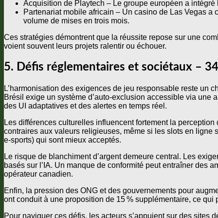
Acquisition de Playtech – Le groupe européen a intégré l
Partenariat mobile africain – Un casino de Las Vegas a 
volume de mises en trois mois.
Ces stratégies démontrent que la réussite repose sur une comb
voient souvent leurs projets ralentir ou échouer.
5. Défis réglementaires et sociétaux – 3
L’harmonisation des exigences de jeu responsable reste un ch
Brésil exige un système d’auto‑exclusion accessible via une ap
des UI adaptatives et des alertes en temps réel.
Les différences culturelles influencent fortement la percept
contraires aux valeurs religieuses, même si les slots en ligne
e‑sports) qui sont mieux acceptés.
Le risque de blanchiment d’argent demeure central. Les exige
basés sur l’IA. Un manque de conformité peut entraîner des a
opérateur canadien.
Enfin, la pression des ONG et des gouvernements pour augmente
ont conduit à une proposition de 15 % supplémentaire, ce qui p
Pour naviguer ces défis, les acteurs s’appuient sur des sites