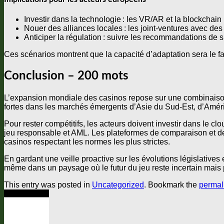
Investir dans la technologie : les VR/AR et la blockchain 
Nouer des alliances locales : les joint‑ventures avec des 
Anticiper la régulation : suivre les recommandations de s
Ces scénarios montrent que la capacité d’adaptation sera le fa
Conclusion – 200 mots
L’expansion mondiale des casinos repose sur une combinaison 
fortes dans les marchés émergents d’Asie du Sud‑Est, d’Amériq
Pour rester compétitifs, les acteurs doivent investir dans le c
jeu responsable et AML. Les plateformes de comparaison et de re
casinos respectant les normes les plus strictes.
En gardant une veille proactive sur les évolutions législatives
même dans un paysage où le futur du jeu reste incertain mais
This entry was posted in
Uncategorized
. Bookmark the
permal